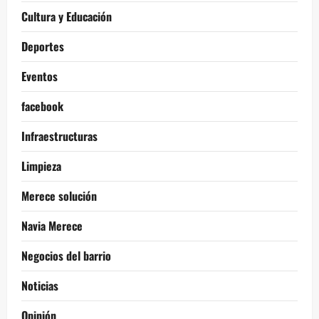
Cultura y Educación
Deportes
Eventos
facebook
Infraestructuras
Limpieza
Merece solución
Navia Merece
Negocios del barrio
Noticias
Opinión