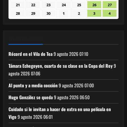
septiembre
septiembre
septiembre
septiembre
septiembre
septiembre
septiem
21
22
23
24
25
26
27
21
22
23
24
25
26
27
2026
2026
2026
2026
2026
2026
2026
septiembre
septiembre
septiembre
septiembre
septiembre
septiembre
septiem
28
29
30
1
2
3
4
28
29
30
1
2
3
4
2026
2026
2026
2026
2026
2026
2026
septiembre
septiembre
septiembre
octubre
octubre
octubre
octubre
2026
2026
2026
2026
2026
2026
2026
ATLÁNTICO DIARIO
Récord en el Vila do Tea
9 agosto 2026
07:10
Támara Echegoyen, cuarta de su clase en la Copa del Rey
9
agosto 2026
07:06
Al punto y a media cocción
9 agosto 2026
07:00
Hugo González se queda
9 agosto 2026
06:50
Cuidado si le invitan a hacer de extra en una película en
Vigo
9 agosto 2026
06:01