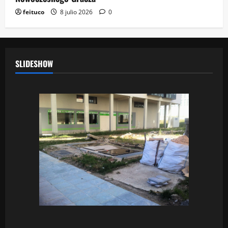
feituco
8 julio 2026
0
SLIDESHOW