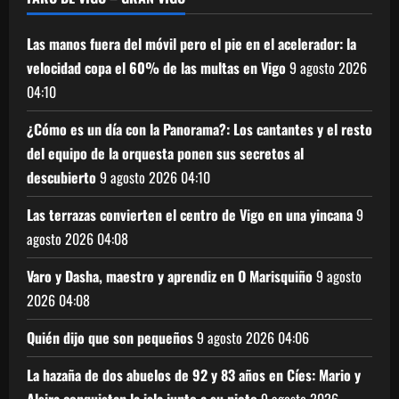
Las manos fuera del móvil pero el pie en el acelerador: la
velocidad copa el 60% de las multas en Vigo
9 agosto 2026
04:10
¿Cómo es un día con la Panorama?: Los cantantes y el resto
del equipo de la orquesta ponen sus secretos al
descubierto
9 agosto 2026
04:10
Las terrazas convierten el centro de Vigo en una yincana
9
agosto 2026
04:08
Varo y Dasha, maestro y aprendiz en O Marisquiño
9 agosto
2026
04:08
Quién dijo que son pequeños
9 agosto 2026
04:06
La hazaña de dos abuelos de 92 y 83 años en Cíes: Mario y