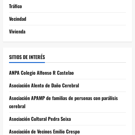
Tráfico
Vecindad
Vivienda
SITIOS DE INTERÉS
ANPA Colegio Alfonso R Castelao
Asociación Alento de Daño Cerebral
Asociación APAMP de familias de personas con parálisis
cerebral
Asociación Cultural Pedra Seixa
Asociación de Vecinos Emilio Crespo