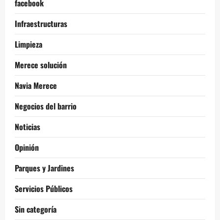
facebook
Infraestructuras
Limpieza
Merece solución
Navia Merece
Negocios del barrio
Noticias
Opinión
Parques y Jardines
Servicios Públicos
Sin categoría