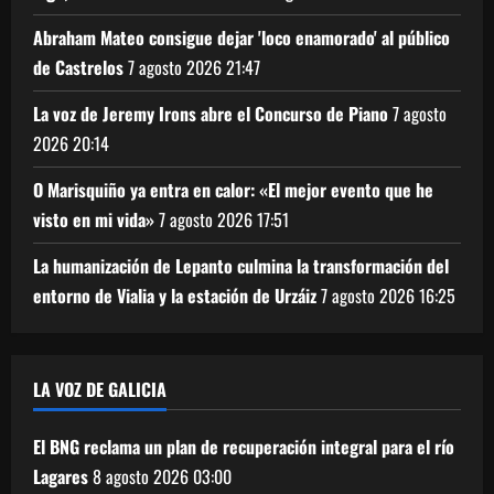
Abraham Mateo consigue dejar 'loco enamorado' al público
de Castrelos
7 agosto 2026
21:47
La voz de Jeremy Irons abre el Concurso de Piano
7 agosto
2026
20:14
O Marisquiño ya entra en calor: «El mejor evento que he
visto en mi vida»
7 agosto 2026
17:51
La humanización de Lepanto culmina la transformación del
entorno de Vialia y la estación de Urzáiz
7 agosto 2026
16:25
LA VOZ DE GALICIA
El BNG reclama un plan de recuperación integral para el río
Lagares
8 agosto 2026
03:00