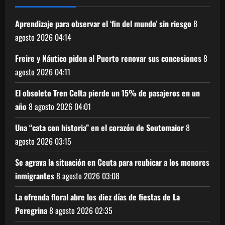
Aprendizaje para observar el ‘fin del mundo’ sin riesgo
8
agosto 2026
04:14
Freire y Náutico piden al Puerto renovar sus concesiones
8
agosto 2026
04:11
El obsoleto Tren Celta pierde un 15% de pasajeros en un
año
8 agosto 2026
04:01
Una “cata con historia” en el corazón de Soutomaior
8
agosto 2026
03:15
Se agrava la situación en Ceuta para reubicar a los menores
inmigrantes
8 agosto 2026
03:08
La ofrenda floral abre los diez días de fiestas de La
Peregrina
8 agosto 2026
02:35