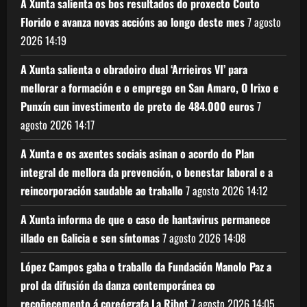
A Xunta salienta os bos resultados do proxecto Couto
Florido e avanza novas accións ao longo deste mes
7 agosto
2026
14:19
A Xunta salienta o obradoiro dual ‘Arrieiros VI’ para
mellorar a formación e o emprego en San Amaro, O Irixo e
Punxín cun investimento de preto de 484.000 euros
7
agosto 2026
14:17
A Xunta e os axentes sociais asinan o acordo do Plan
integral de mellora da prevención, o benestar laboral e a
reincorporación saudable ao traballo
7 agosto 2026
14:12
A Xunta informa de que o caso de hantavirus permanece
illado en Galicia e sen síntomas
7 agosto 2026
14:08
López Campos gaba o traballo da Fundación Manolo Paz a
prol da difusión da danza contemporánea co
recoñecemento á coreógrafa La Ribot
7 agosto 2026
14:05