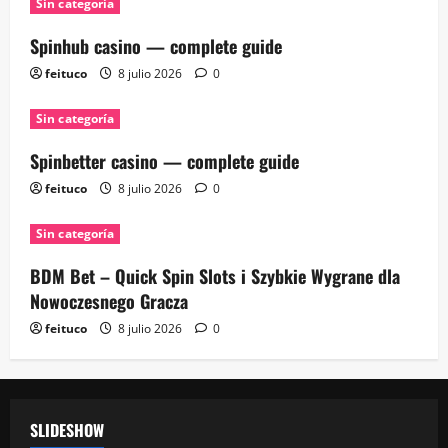
Sin categoría
Spinhub casino — complete guide
feituco
8 julio 2026
0
Sin categoría
Spinbetter casino — complete guide
feituco
8 julio 2026
0
Sin categoría
BDM Bet – Quick Spin Slots i Szybkie Wygrane dla
Nowoczesnego Gracza
feituco
8 julio 2026
0
SLIDESHOW