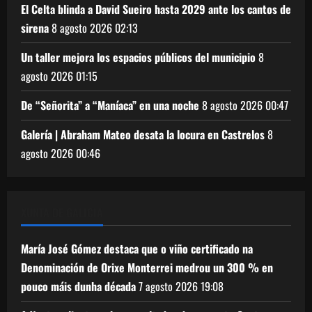
El Celta blinda a David Sueiro hasta 2029 ante los cantos de
sirena
8 agosto 2026
02:13
Un taller mejora los espacios públicos del municipio
8
agosto 2026
01:15
De “Señorita” a “Maníaca” en una noche
8 agosto 2026
00:47
Galería | Abraham Mateo desata la locura en Castrelos
8
agosto 2026
00:46
XUNTA DE GALICIA
María José Gómez destaca que o viño certificado na
Denominación de Orixe Monterrei medrou un 300 % en
pouco máis dunha década
7 agosto 2026
19:08