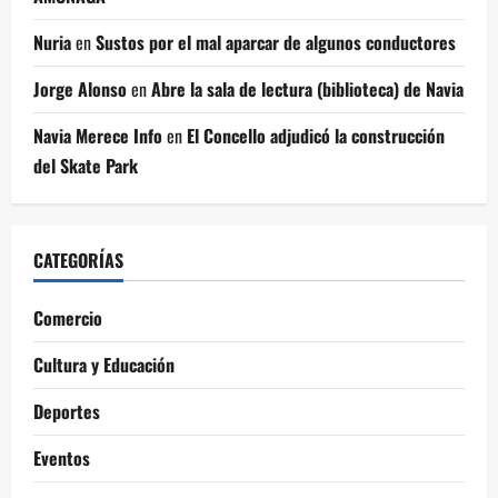
Nuria
en
Sustos por el mal aparcar de algunos conductores
Jorge Alonso
en
Abre la sala de lectura (biblioteca) de Navia
Navia Merece Info
en
El Concello adjudicó la construcción
del Skate Park
CATEGORÍAS
Comercio
Cultura y Educación
Deportes
Eventos