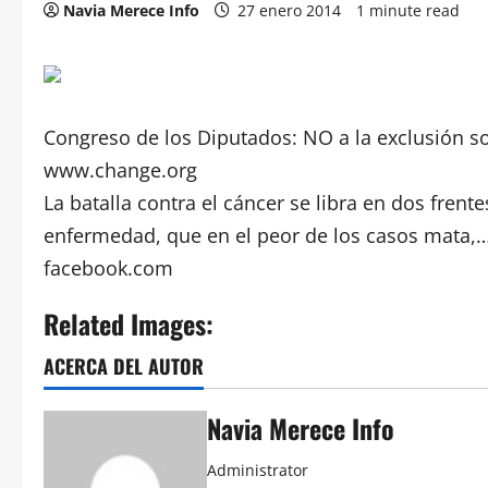
Navia Merece Info
27 enero 2014
1 minute read
Congreso de los Diputados: NO a la exclusión so
www.change.org
La batalla contra el cáncer se libra en dos frent
enfermedad, que en el peor de los casos mata,
facebook.com
Related Images:
ACERCA DEL AUTOR
Navia Merece Info
Administrator