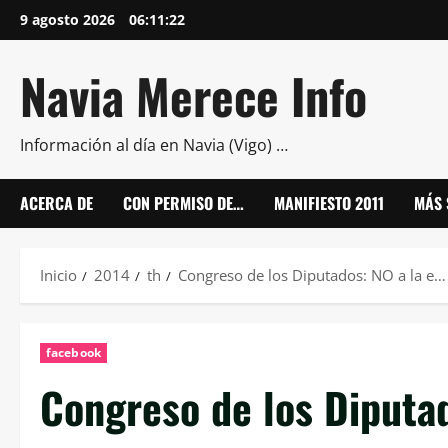
Saltar
9 agosto 2026
06:11:23
al
contenido
Navia Merece Info
Información al día en Navia (Vigo) …
ACERCA DE
CON PERMISO DE…
MANIFIESTO 2011
MÁS 
Inicio
2014
th
Congreso de los Diputados: NO a la e…
facebook
Congreso de los Diputa