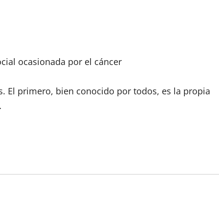
cial ocasionada por el cáncer
es. El primero, bien conocido por todos, es la propia
…