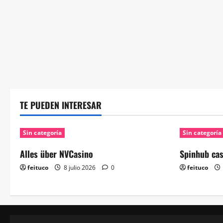
TE PUEDEN INTERESAR
Sin categoría
Sin categoría
Alles über NVCasino
Spinhub ca
feituco
8 julio 2026
0
feituco