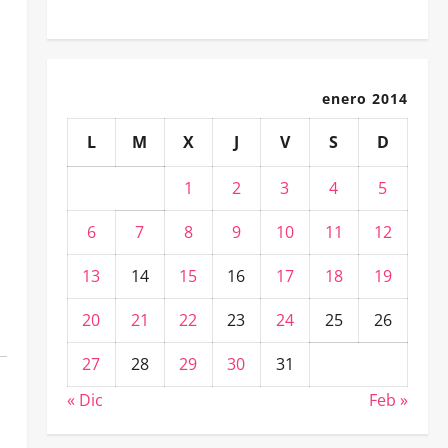
enero 2014
L
M
X
J
V
S
D
1
2
3
4
5
6
7
8
9
10
11
12
13
14
15
16
17
18
19
20
21
22
23
24
25
26
27
28
29
30
31
« Dic
Feb »