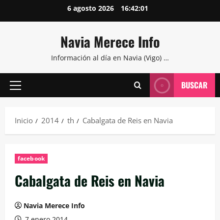
Saltar
6 agosto 2026
16:42:02
al
contenido
Navia Merece Info
Información al día en Navia (Vigo) …
BUSCAR
Menú
principal
Inicio
2014
th
Cabalgata de Reis en Navia
facebook
Cabalgata de Reis en Navia
Navia Merece Info
7 enero 2014