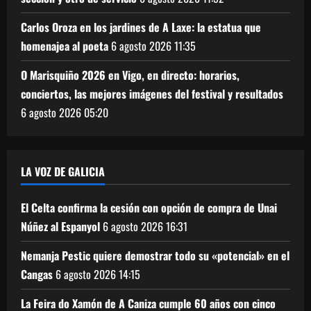
Carlos Oroza en los jardines de A Laxe: la estatua que
homenajea al poeta
6 agosto 2026
11:35
O Marisquiño 2026 en Vigo, en directo: horarios,
conciertos, las mejores imágenes del festival y resultados
6 agosto 2026
05:20
LA VOZ DE GALICIA
El Celta confirma la cesión con opción de compra de Unai
Núñez al Espanyol
6 agosto 2026
16:31
Nemanja Pestic quiere demostrar todo su «potencial» en el
Cangas
6 agosto 2026
14:15
La Feira do Xamón de A Caniza cumple 60 años con cinco