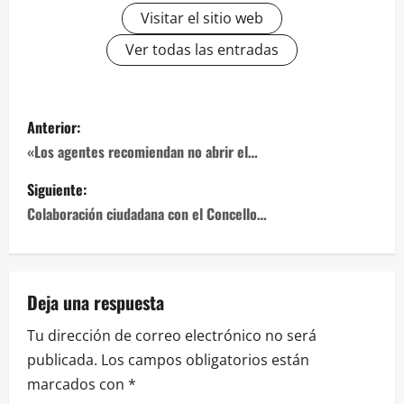
Visitar el sitio web
Ver todas las entradas
Navegación
Anterior:
de
«Los agentes recomiendan no abrir el…
entradas
Siguiente:
Colaboración ciudadana con el Concello…
Deja una respuesta
Tu dirección de correo electrónico no será
publicada.
Los campos obligatorios están
marcados con
*