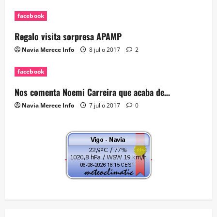
facebook
Regalo visita sorpresa APAMP
Navia Merece Info
8 julio 2017
2
facebook
Nos comenta Noemi Carreira que acaba de…
Navia Merece Info
7 julio 2017
0