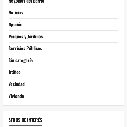
Negocios del barrio
Noticias
Opinión
Parques y Jardines
Servicios Públicos
Sin categoría
Tráfico
Vecindad
Vivienda
SITIOS DE INTERÉS