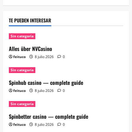
TE PUEDEN INTERESAR
Sin categoría
Alles über NVCasino
feituco
8 julio 2026
0
Sin categoría
Spinhub casino — complete guide
feituco
8 julio 2026
0
Sin categoría
Spinbetter casino — complete guide
feituco
8 julio 2026
0