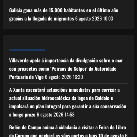
Galicia gana más de 15.000 habitantes en el último año
gracias a la llegada de migrantes
6 agosto 2026
10:03
XUNTA DE GALICIA
Villaverde apela á importancia da divulgación sobre o mar
con proxectos como 'Peiraos do Solpor' da Autoridade
Portuaria de Vigo
6 agosto 2026
16:20
A Xunta executará actuacións inmediatas para corrixir a
actual situación hidroecolóxica da lagoa de Baldaio e
impulsará un plan integral para garantir a súa conservación
a longo prazo
6 agosto 2026
14:58
Belén do Campo anima á cidadanía a visitar a Feira do Libro
da Coruña que pechará as súas portas o luns 10 de agosto
6