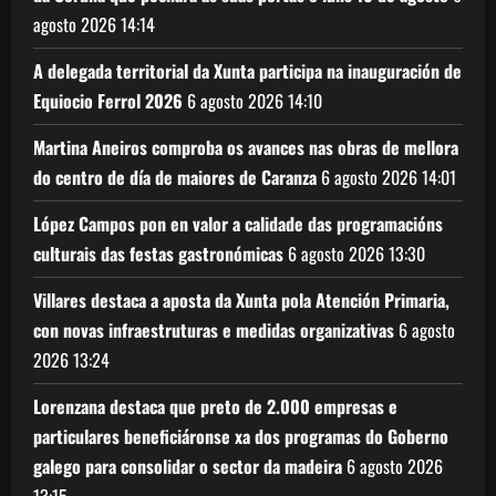
agosto 2026
14:14
A delegada territorial da Xunta participa na inauguración de
Equiocio Ferrol 2026
6 agosto 2026
14:10
Martina Aneiros comproba os avances nas obras de mellora
do centro de día de maiores de Caranza
6 agosto 2026
14:01
López Campos pon en valor a calidade das programacións
culturais das festas gastronómicas
6 agosto 2026
13:30
Villares destaca a aposta da Xunta pola Atención Primaria,
con novas infraestruturas e medidas organizativas
6 agosto
2026
13:24
Lorenzana destaca que preto de 2.000 empresas e
particulares beneficiáronse xa dos programas do Goberno
galego para consolidar o sector da madeira
6 agosto 2026