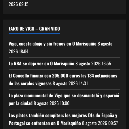
2026
09:15
FARO DE VIGO – GRAN VIGO
Vigo, cuesta abajo y sin frenos en O Marisquiño
8 agosto
2026
18:04
La NBA se deja ver en O Marisquiño
8 agosto 2026
16:55
El Concello finanza con 205.000 euros las 134 actuaciones
de las corales viguesas
8 agosto 2026
14:31
La plaza monumental de Vigo que se desmanteló y esparció
por la ciudad
8 agosto 2026
10:00
Los platos también compiten: los mejores DJs de España y
Portugal se enfrentan en O Marisquiño
8 agosto 2026
09:57