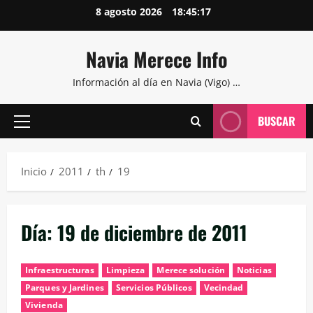
Saltar
8 agosto 2026
18:45:18
al
contenido
Navia Merece Info
Información al día en Navia (Vigo) …
BUSCAR
Menú
principal
Inicio
2011
th
19
Día:
19 de diciembre de 2011
Infraestructuras
Limpieza
Merece solución
Noticias
Parques y Jardines
Servicios Públicos
Vecindad
Vivienda