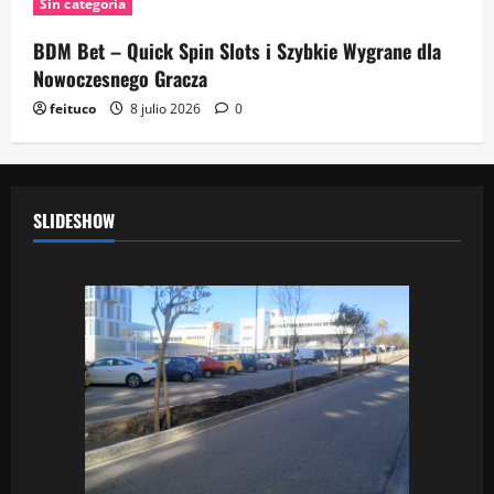
Sin categoría
BDM Bet – Quick Spin Slots i Szybkie Wygrane dla
Nowoczesnego Gracza
feituco
8 julio 2026
0
SLIDESHOW