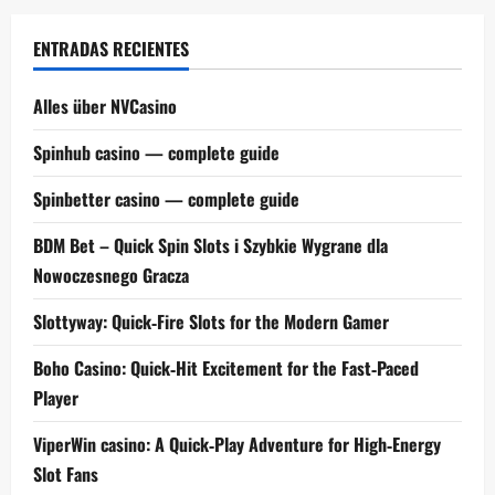
ENTRADAS RECIENTES
Alles über NVCasino
Spinhub casino — complete guide
Spinbetter casino — complete guide
BDM Bet – Quick Spin Slots i Szybkie Wygrane dla
Nowoczesnego Gracza
Slottyway: Quick‑Fire Slots for the Modern Gamer
Boho Casino: Quick‑Hit Excitement for the Fast‑Paced
Player
ViperWin casino: A Quick‑Play Adventure for High‑Energy
Slot Fans