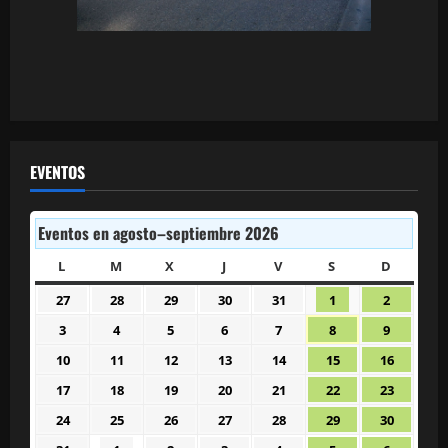
EVENTOS
Eventos en agosto–septiembre 2026
L
LUNES
M
MARTES
X
MIÉRCOLES
J
JUEVES
V
VIERNES
S
SÁBADO
D
DOMIN
27
28
29
30
31
1
2
27
28
29
30
31
1
2
julio
julio
julio
julio
julio
agosto
agosto
3
4
5
6
7
8
9
3
4
5
6
7
8
9
2026
2026
2026
2026
2026
2026
2026
agosto
agosto
agosto
agosto
agosto
agosto
agosto
10
11
12
13
14
15
16
10
11
12
13
14
15
16
2026
2026
2026
2026
2026
2026
2026
agosto
agosto
agosto
agosto
agosto
agosto
agosto
17
18
19
20
21
22
23
17
18
19
20
21
22
23
2026
2026
2026
2026
2026
2026
2026
agosto
agosto
agosto
agosto
agosto
agosto
agosto
24
25
26
27
28
29
30
24
25
26
27
28
29
30
2026
2026
2026
2026
2026
2026
2026
agosto
agosto
agosto
agosto
agosto
agosto
agosto