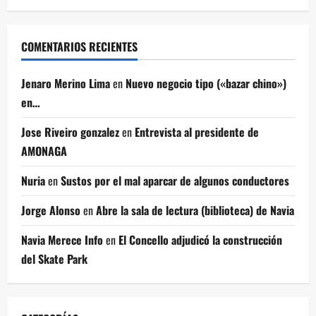
COMENTARIOS RECIENTES
Jenaro Merino Lima
en
Nuevo negocio tipo («bazar chino»)
en…
Jose Riveiro gonzalez
en
Entrevista al presidente de
AMONAGA
Nuria
en
Sustos por el mal aparcar de algunos conductores
Jorge Alonso
en
Abre la sala de lectura (biblioteca) de Navia
Navia Merece Info
en
El Concello adjudicó la construcción
del Skate Park