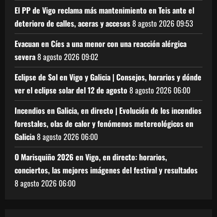
El PP de Vigo reclama más mantenimiento en Teis ante el
deterioro de calles, aceras y accesos
8 agosto 2026
09:53
Evacuan en Cíes a una menor con una reacción alérgica
severa
8 agosto 2026
09:02
Eclipse de Sol en Vigo y Galicia | Consejos, horarios y dónde
ver el eclipse solar del 12 de agosto
8 agosto 2026
06:00
Incendios en Galicia, en directo | Evolución de los incendios
forestales, olas de calor y fenómenos metereológicos en
Galicia
8 agosto 2026
06:00
O Marisquiño 2026 en Vigo, en directo: horarios,
conciertos, las mejores imágenes del festival y resultados
8 agosto 2026
06:00