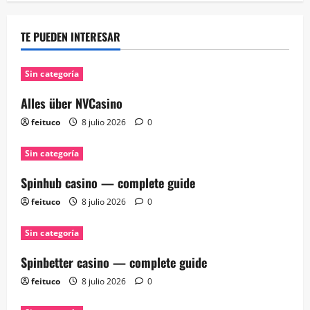
TE PUEDEN INTERESAR
Sin categoría
Alles über NVCasino
feituco
8 julio 2026
0
Sin categoría
Spinhub casino — complete guide
feituco
8 julio 2026
0
Sin categoría
Spinbetter casino — complete guide
feituco
8 julio 2026
0