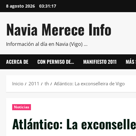
Saltar
8 agosto 2026
03:31:17
al
contenido
Navia Merece Info
Información al día en Navia (Vigo) …
ACERCA DE
CON PERMISO DE…
MANIFIESTO 2011
MÁS 
Inicio
2011
th
Atlántico: La exconselleira de Vigo
Noticias
Atlántico: La exconselle