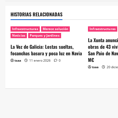
HISTORIAS RELACIONADAS
Infraestructuras
Merece solución
Infraestructuras
Noticias
Parques y Jardines
La Xunta anuncia
La Voz de Galicia: Lostas sueltas,
obras de 43 viv
focanchas basura y poca luz en Navia
San Paio de Nav
M€
tsaa
11 enero 2026
0
tsaa
20 dici