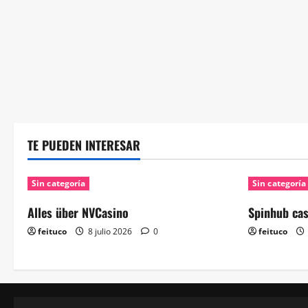
TE PUEDEN INTERESAR
Sin categoría
Sin categoría
Alles über NVCasino
Spinhub ca
feituco
8 julio 2026
0
feituco