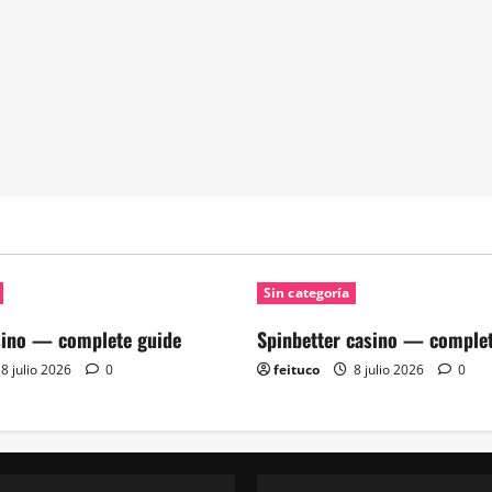
Sin categoría
sino — complete guide
Spinbetter casino — complet
8 julio 2026
0
feituco
8 julio 2026
0