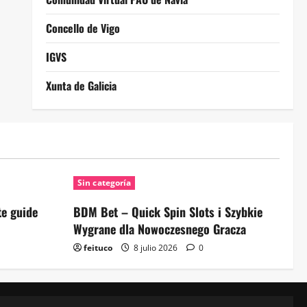
Concello de Vigo
IGVS
Xunta de Galicia
Sin categoría
e guide
BDM Bet – Quick Spin Slots i Szybkie
Wygrane dla Nowoczesnego Gracza
feituco
8 julio 2026
0