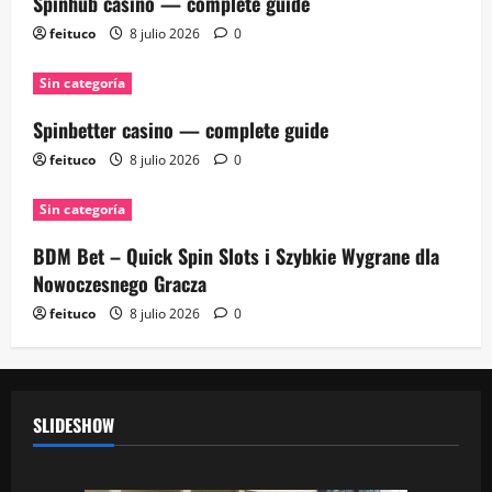
Spinhub casino — complete guide
feituco
8 julio 2026
0
Sin categoría
Spinbetter casino — complete guide
feituco
8 julio 2026
0
Sin categoría
BDM Bet – Quick Spin Slots i Szybkie Wygrane dla
Nowoczesnego Gracza
feituco
8 julio 2026
0
SLIDESHOW