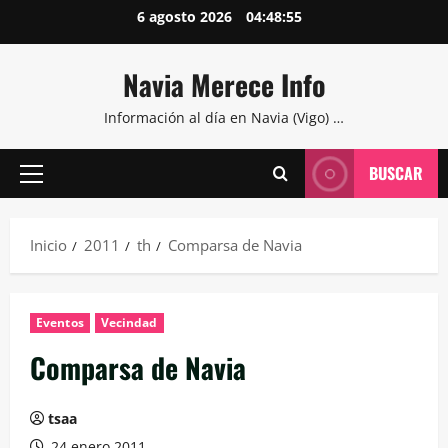
Saltar
6 agosto 2026
04:48:56
al
contenido
Navia Merece Info
Información al día en Navia (Vigo) …
BUSCAR
Menú
principal
Inicio
2011
th
Comparsa de Navia
Eventos
Vecindad
Comparsa de Navia
tsaa
24 enero 2011