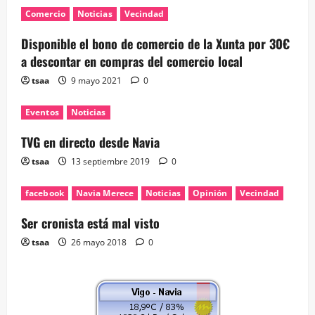
Comercio
Noticias
Vecindad
Disponible el bono de comercio de la Xunta por 30€
a descontar en compras del comercio local
tsaa
9 mayo 2021
0
Eventos
Noticias
TVG en directo desde Navia
tsaa
13 septiembre 2019
0
facebook
Navia Merece
Noticias
Opinión
Vecindad
Ser cronista está mal visto
tsaa
26 mayo 2018
0