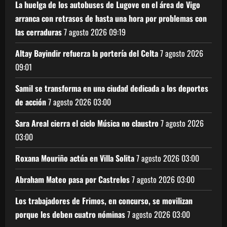
La huelga de los autobuses de Lugove en el área de Vigo
arranca con retrasos de hasta una hora por problemas con
las cerraduras
7 agosto 2026
09:19
Altay Bayindir refuerza la portería del Celta
7 agosto 2026
09:01
Samil se transforma en una ciudad dedicada a los deportes
de acción
7 agosto 2026
03:00
Sara Areal cierra el ciclo Música no claustro
7 agosto 2026
03:00
Roxana Mouriño actúa en Villa Solita
7 agosto 2026
03:00
Abraham Mateo pasa por Castrelos
7 agosto 2026
03:00
Los trabajadores de Frimos, en concurso, se movilizan
porque les deben cuatro nóminas
7 agosto 2026
03:00