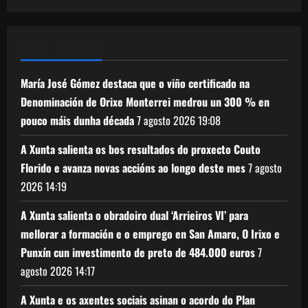
XUNTA DE GALICIA
María José Gómez destaca que o viño certificado na
Denominación de Orixe Monterrei medrou un 300 % en
pouco máis dunha década
7 agosto 2026
19:08
A Xunta salienta os bos resultados do proxecto Couto
Florido e avanza novas accións ao longo deste mes
7 agosto
2026
14:19
A Xunta salienta o obradoiro dual ‘Arrieiros VI’ para
mellorar a formación e o emprego en San Amaro, O Irixo e
Punxín cun investimento de preto de 484.000 euros
7
agosto 2026
14:17
A Xunta e os axentes sociais asinan o acordo do Plan