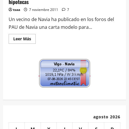
hipotecas
tsaa
7 noviembre 2011
7
Un vecino de Navia ha publicado en los foros del
PAU de Navia una carta modelo para...
Leer
Leer Más
más
acerca
de
Reclamación
comisiones
en
cuentas
exclusivas
para
hipotecas
agosto 2026