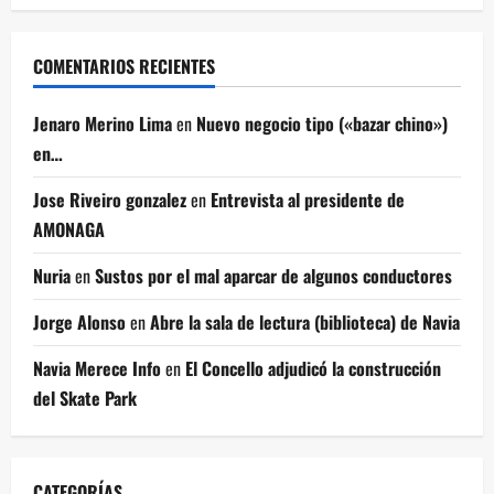
COMENTARIOS RECIENTES
Jenaro Merino Lima
en
Nuevo negocio tipo («bazar chino»)
en…
Jose Riveiro gonzalez
en
Entrevista al presidente de
AMONAGA
Nuria
en
Sustos por el mal aparcar de algunos conductores
Jorge Alonso
en
Abre la sala de lectura (biblioteca) de Navia
Navia Merece Info
en
El Concello adjudicó la construcción
del Skate Park
CATEGORÍAS