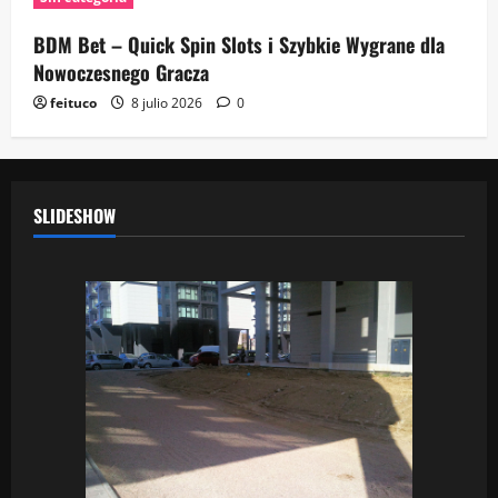
BDM Bet – Quick Spin Slots i Szybkie Wygrane dla
Nowoczesnego Gracza
feituco
8 julio 2026
0
SLIDESHOW