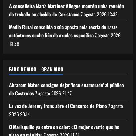
A conselleira María Martínez Allegue mantén unha reunión
de traballo co alcalde de Coristanco
7 agosto 2026
13:33
Medio Rural consolida a súa aposta pola recría de razas
autóctonas cunha liña de axudas específica
7 agosto 2026
13:28
FARO DE VIGO – GRAN VIGO
Abraham Mateo consigue dejar 'loco enamorado' al público
de Castrelos
7 agosto 2026
21:47
La voz de Jeremy Irons abre el Concurso de Piano
7 agosto
2026
20:14
O Marisquiño ya entra en calor: «El mejor evento que he
visto en mi vida»
7 agosto 2026
17:51