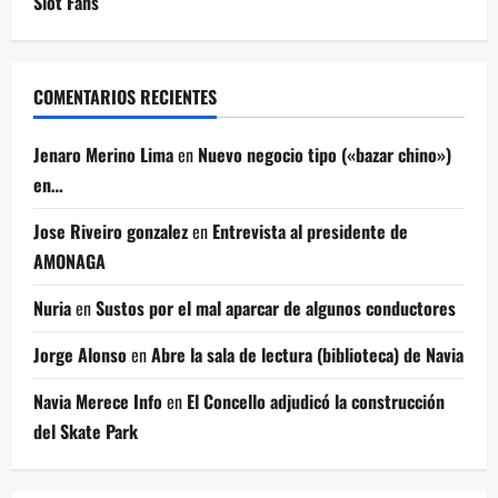
Slot Fans
COMENTARIOS RECIENTES
Jenaro Merino Lima
en
Nuevo negocio tipo («bazar chino»)
en…
Jose Riveiro gonzalez
en
Entrevista al presidente de
AMONAGA
Nuria
en
Sustos por el mal aparcar de algunos conductores
Jorge Alonso
en
Abre la sala de lectura (biblioteca) de Navia
Navia Merece Info
en
El Concello adjudicó la construcción
del Skate Park