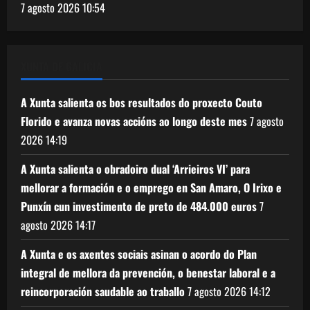
7 agosto 2026
10:54
XUNTA DE GALICIA
A Xunta salienta os bos resultados do proxecto Couto
Florido e avanza novas accións ao longo deste mes
7 agosto
2026
14:19
A Xunta salienta o obradoiro dual ‘Arrieiros VI’ para
mellorar a formación e o emprego en San Amaro, O Irixo e
Punxín cun investimento de preto de 484.000 euros
7
agosto 2026
14:17
A Xunta e os axentes sociais asinan o acordo do Plan
integral de mellora da prevención, o benestar laboral e a
reincorporación saudable ao traballo
7 agosto 2026
14:12