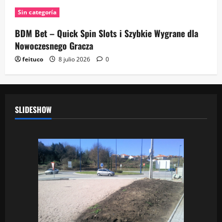
Sin categoría
BDM Bet – Quick Spin Slots i Szybkie Wygrane dla
Nowoczesnego Gracza
feituco
8 julio 2026
0
SLIDESHOW