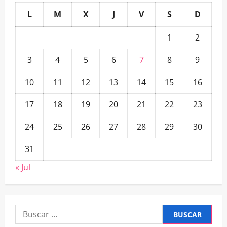
L
M
X
J
V
S
D
1
2
3
4
5
6
7
8
9
10
11
12
13
14
15
16
17
18
19
20
21
22
23
24
25
26
27
28
29
30
31
« Jul
Buscar: