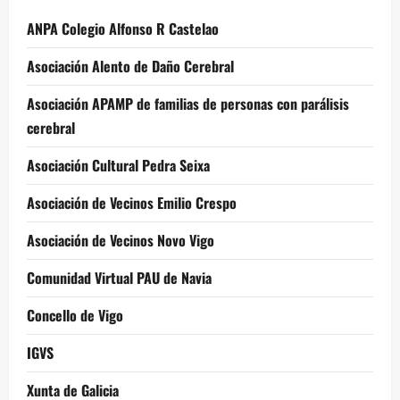
ANPA Colegio Alfonso R Castelao
Asociación Alento de Daño Cerebral
Asociación APAMP de familias de personas con parálisis
cerebral
Asociación Cultural Pedra Seixa
Asociación de Vecinos Emilio Crespo
Asociación de Vecinos Novo Vigo
Comunidad Virtual PAU de Navia
Concello de Vigo
IGVS
Xunta de Galicia