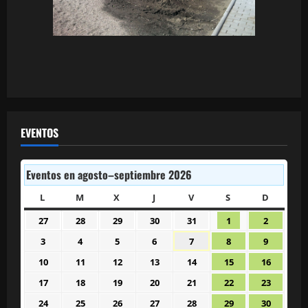
EVENTOS
Eventos en agosto–septiembre 2026
L
LUNES
M
MARTES
X
MIÉRCOLES
J
JUEVES
V
VIERNES
S
SÁBADO
D
DOMIN
27
28
29
30
31
1
2
27
28
29
30
31
1
2
julio
julio
julio
julio
julio
agosto
agosto
3
4
5
6
7
8
9
3
4
5
6
7
8
9
2026
2026
2026
2026
2026
2026
2026
agosto
agosto
agosto
agosto
agosto
agosto
agosto
10
11
12
13
14
15
16
10
11
12
13
14
15
16
2026
2026
2026
2026
2026
2026
2026
agosto
agosto
agosto
agosto
agosto
agosto
agosto
17
18
19
20
21
22
23
17
18
19
20
21
22
23
2026
2026
2026
2026
2026
2026
2026
agosto
agosto
agosto
agosto
agosto
agosto
agosto
24
25
26
27
28
29
30
24
25
26
27
28
29
30