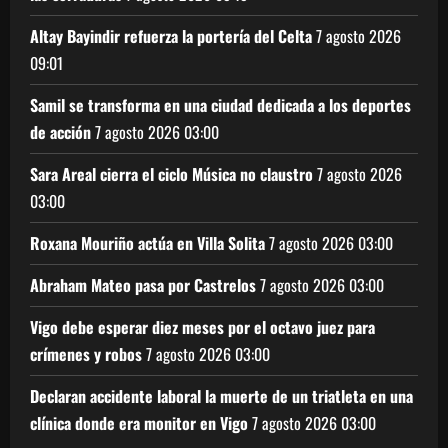
Altay Bayindir refuerza la portería del Celta
7 agosto 2026
09:01
Samil se transforma en una ciudad dedicada a los deportes
de acción
7 agosto 2026
03:00
Sara Areal cierra el ciclo Música no claustro
7 agosto 2026
03:00
Roxana Mouriño actúa en Villa Solita
7 agosto 2026
03:00
Abraham Mateo pasa por Castrelos
7 agosto 2026
03:00
Vigo debe esperar diez meses por el octavo juez para
crímenes y robos
7 agosto 2026
03:00
Declaran accidente laboral la muerte de un triatleta en una
clínica donde era monitor en Vigo
7 agosto 2026
03:00