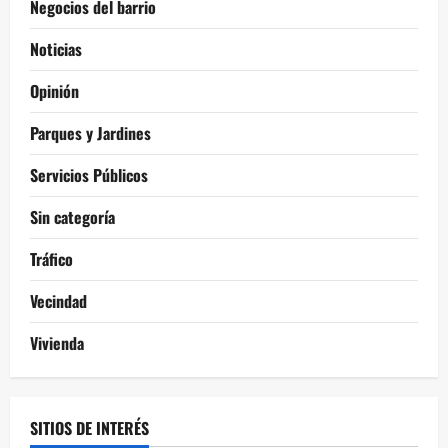
Negocios del barrio
Noticias
Opinión
Parques y Jardines
Servicios Públicos
Sin categoría
Tráfico
Vecindad
Vivienda
SITIOS DE INTERÉS