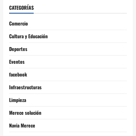
CATEGORÍAS
Comercio
Cultura y Educación
Deportes
Eventos
facebook
Infraestructuras
Limpieza
Merece solución
Navia Merece