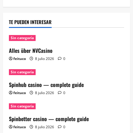
TE PUEDEN INTERESAR
Sin categoría
Alles über NVCasino
feituco
8 julio 2026
0
Sin categoría
Spinhub casino — complete guide
feituco
8 julio 2026
0
Sin categoría
Spinbetter casino — complete guide
feituco
8 julio 2026
0