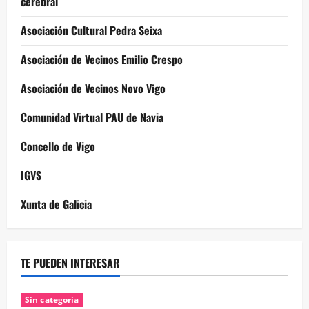
cerebral
Asociación Cultural Pedra Seixa
Asociación de Vecinos Emilio Crespo
Asociación de Vecinos Novo Vigo
Comunidad Virtual PAU de Navia
Concello de Vigo
IGVS
Xunta de Galicia
TE PUEDEN INTERESAR
Sin categoría