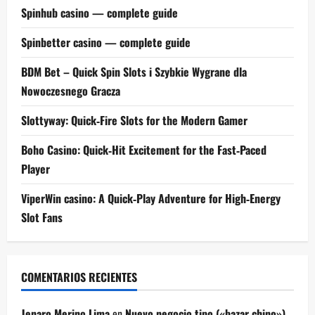
Spinhub casino — complete guide
Spinbetter casino — complete guide
BDM Bet – Quick Spin Slots i Szybkie Wygrane dla
Nowoczesnego Gracza
Slottyway: Quick‑Fire Slots for the Modern Gamer
Boho Casino: Quick‑Hit Excitement for the Fast‑Paced
Player
ViperWin casino: A Quick‑Play Adventure for High‑Energy
Slot Fans
COMENTARIOS RECIENTES
Jenaro Merino Lima
en
Nuevo negocio tipo («bazar chino»)