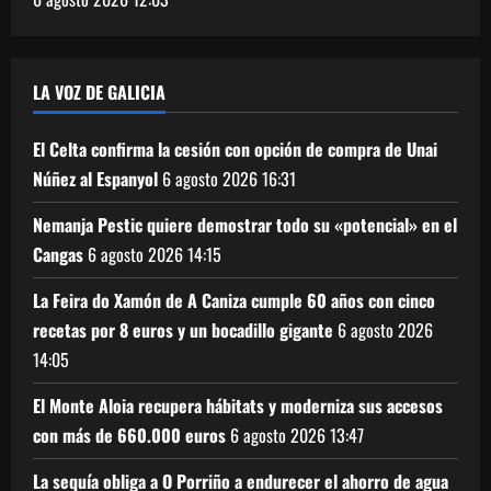
LA VOZ DE GALICIA
El Celta confirma la cesión con opción de compra de Unai
Núñez al Espanyol
6 agosto 2026
16:31
Nemanja Pestic quiere demostrar todo su «potencial» en el
Cangas
6 agosto 2026
14:15
La Feira do Xamón de A Caniza cumple 60 años con cinco
recetas por 8 euros y un bocadillo gigante
6 agosto 2026
14:05
El Monte Aloia recupera hábitats y moderniza sus accesos
con más de 660.000 euros
6 agosto 2026
13:47
La sequía obliga a O Porriño a endurecer el ahorro de agua