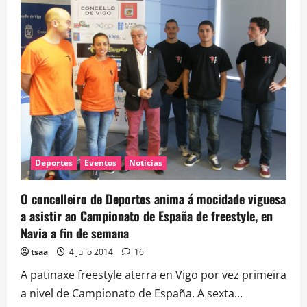
Deportes
Eventos
Noticias
O concelleiro de Deportes anima á mocidade viguesa
a asistir ao Campionato de España de freestyle, en
Navia a fin de semana
tsaa
4 julio 2014
16
A patinaxe freestyle aterra en Vigo por vez primeira
a nivel de Campionato de España. A sexta...