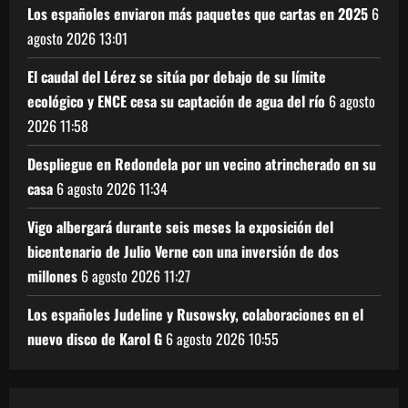
Los españoles enviaron más paquetes que cartas en 2025
6
agosto 2026
13:01
El caudal del Lérez se sitúa por debajo de su límite
ecológico y ENCE cesa su captación de agua del río
6 agosto
2026
11:58
Despliegue en Redondela por un vecino atrincherado en su
casa
6 agosto 2026
11:34
Vigo albergará durante seis meses la exposición del
bicentenario de Julio Verne con una inversión de dos
millones
6 agosto 2026
11:27
Los españoles Judeline y Rusowsky, colaboraciones en el
nuevo disco de Karol G
6 agosto 2026
10:55