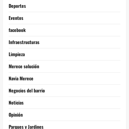
Deportes
Eventos
facebook
Infraestructuras
Limpieza
Merece solución
Navia Merece
Negocios del barrio
Noticias
Opinión
Parques y Jardines