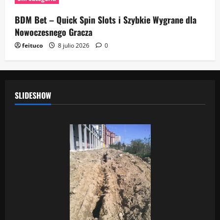
BDM Bet – Quick Spin Slots i Szybkie Wygrane dla
Nowoczesnego Gracza
feituco
8 julio 2026
0
SLIDESHOW