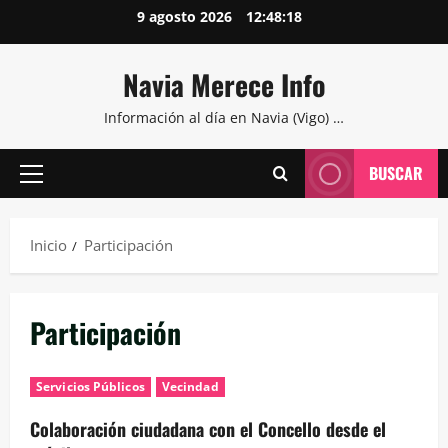
Saltar
9 agosto 2026
12:48:18
al
contenido
Navia Merece Info
Información al día en Navia (Vigo) …
BUSCAR
Menú
principal
Inicio
Participación
Participación
Servicios Públicos
Vecindad
Colaboración ciudadana con el Concello desde el