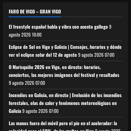
FARO DE VIGO – GRAN VIGO
El freestyle español habla y vibra con acento gallego
9
agosto 2026
10:00
Eclipse de Sol en Vigo y Galicia | Consejos, horarios y dónde
ver el eclipse solar del 12 de agosto
9 agosto 2026
07:00
O Marisquiño 2026 en Vigo, en directo: horarios,
conciertos, las mejores imágenes del festival y resultados
9 agosto 2026
07:00
Incendios en Galicia, en directo | Evolución de los incendios
forestales, olas de calor y fenómenos metereológicos en
Galicia
9 agosto 2026
07:00
Las manos fuera del móvil pero el pie en el acelerador: la