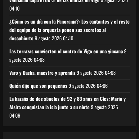
velocidad copa el 60% de las multas en Vigo
9 agosto 2026
04:10
¿Cómo es un día con la Panorama?: Los cantantes y el resto
del equipo de la orquesta ponen sus secretos al
descubierto
9 agosto 2026
04:10
Las terrazas convierten el centro de Vigo en una yincana
9
agosto 2026
04:08
Varo y Dasha, maestro y aprendiz
9 agosto 2026
04:08
Quién dijo que son pequeños
9 agosto 2026
04:06
La hazaña de dos abuelos de 92 y 83 años en Cíes: Mario y
Alsira conquistan la isla junto a su nieto
9 agosto 2026
04:06