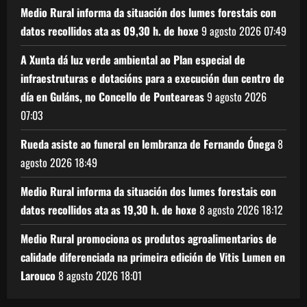
Medio Rural informa da situación dos lumes forestais con
datos recollidos ata as 09,30 h. de hoxe
9 agosto 2026
07:49
A Xunta dá luz verde ambiental ao Plan especial de
infraestruturas e dotacións para a execución dun centro de
día en Guláns, no Concello de Ponteareas
9 agosto 2026
07:03
Rueda asiste ao funeral en lembranza de Fernando Ónega
8
agosto 2026
18:49
Medio Rural informa da situación dos lumes forestais con
datos recollidos ata as 19,30 h. de hoxe
8 agosto 2026
18:12
Medio Rural promociona os produtos agroalimentarios de
calidade diferenciada na primeira edición de Vitis Lumen en
Larouco
8 agosto 2026
18:01