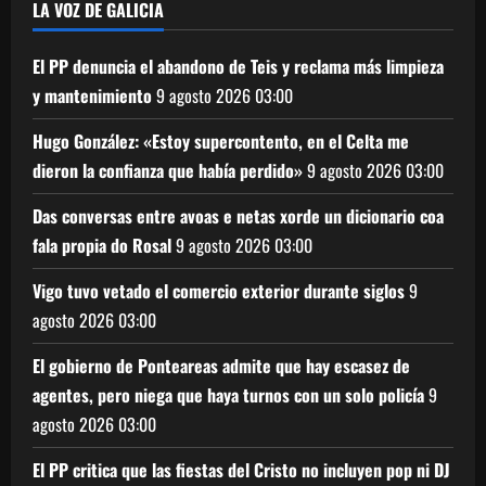
LA VOZ DE GALICIA
El PP denuncia el abandono de Teis y reclama más limpieza
y mantenimiento
9 agosto 2026
03:00
Hugo González: «Estoy supercontento, en el Celta me
dieron la confianza que había perdido»
9 agosto 2026
03:00
Das conversas entre avoas e netas xorde un dicionario coa
fala propia do Rosal
9 agosto 2026
03:00
Vigo tuvo vetado el comercio exterior durante siglos
9
agosto 2026
03:00
El gobierno de Ponteareas admite que hay escasez de
agentes, pero niega que haya turnos con un solo policía
9
agosto 2026
03:00
El PP critica que las fiestas del Cristo no incluyen pop ni DJ