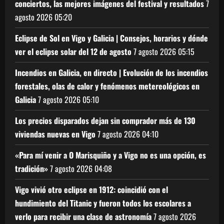
conciertos, las mejores imágenes del festival y resultados
7
agosto 2026
05:20
Eclipse de Sol en Vigo y Galicia | Consejos, horarios y dónde
ver el eclipse solar del 12 de agosto
7 agosto 2026
05:15
Incendios en Galicia, en directo | Evolución de los incendios
forestales, olas de calor y fenómenos metereológicos en
Galicia
7 agosto 2026
05:10
Los precios disparados dejan sin comprador más de 130
viviendas nuevas en Vigo
7 agosto 2026
04:10
«Para mí venir a O Marisquiño y a Vigo no es una opción, es
tradición»
7 agosto 2026
04:08
Vigo vivió otro eclipse en 1912: coincidió con el
hundimiento del Titanic y fueron todos los escolares a
verlo para recibir una clase de astronomía
7 agosto 2026