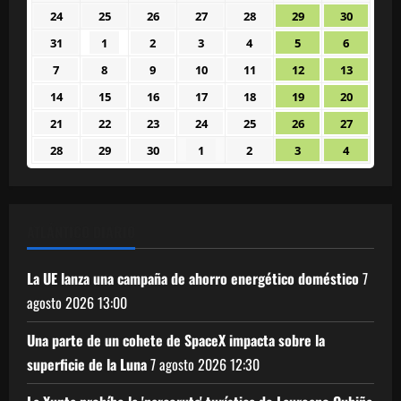
agosto
agosto
agosto
agosto
agosto
agosto
agosto
24
25
26
27
28
29
30
24
25
26
27
28
29
30
2026
2026
2026
2026
2026
2026
2026
agosto
agosto
agosto
agosto
agosto
agosto
agosto
31
1
2
3
4
5
6
31
1
2
3
4
5
6
2026
2026
2026
2026
2026
2026
2026
agosto
septiembre
septiembre
septiembre
septiembre
septiembre
septiem
7
8
9
10
11
12
13
7
8
9
10
11
12
13
2026
2026
2026
2026
2026
2026
2026
septiembre
septiembre
septiembre
septiembre
septiembre
septiembre
septiem
14
15
16
17
18
19
20
14
15
16
17
18
19
20
2026
2026
2026
2026
2026
2026
2026
septiembre
septiembre
septiembre
septiembre
septiembre
septiembre
septiem
21
22
23
24
25
26
27
21
22
23
24
25
26
27
2026
2026
2026
2026
2026
2026
2026
septiembre
septiembre
septiembre
septiembre
septiembre
septiembre
septiem
28
29
30
1
2
3
4
28
29
30
1
2
3
4
2026
2026
2026
2026
2026
2026
2026
septiembre
septiembre
septiembre
octubre
octubre
octubre
octubre
2026
2026
2026
2026
2026
2026
2026
ATLÁNTICO DIARIO
La UE lanza una campaña de ahorro energético doméstico
7
agosto 2026
13:00
Una parte de un cohete de SpaceX impacta sobre la
superficie de la Luna
7 agosto 2026
12:30