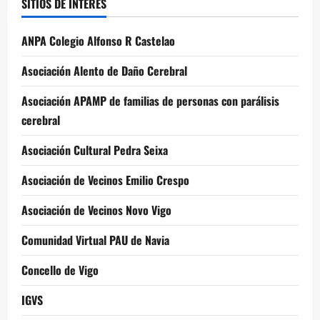
SITIOS DE INTERÉS
ANPA Colegio Alfonso R Castelao
Asociación Alento de Daño Cerebral
Asociación APAMP de familias de personas con parálisis
cerebral
Asociación Cultural Pedra Seixa
Asociación de Vecinos Emilio Crespo
Asociación de Vecinos Novo Vigo
Comunidad Virtual PAU de Navia
Concello de Vigo
IGVS