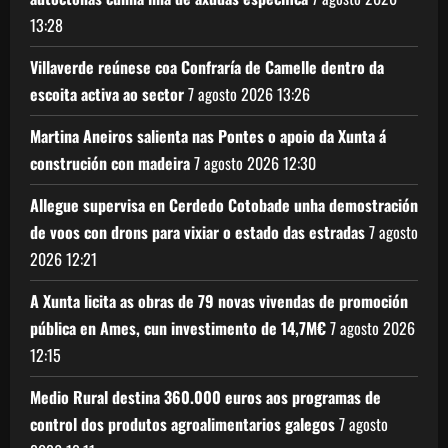
13:28
Villaverde reúnese coa Confraría de Camelle dentro da
escoita activa ao sector
7 agosto 2026
13:26
Martina Aneiros salienta nas Pontes o apoio da Xunta á
construción con madeira
7 agosto 2026
12:30
Allegue supervisa en Cerdedo Cotobade unha demostración
de voos con drons para vixiar o estado das estradas
7 agosto
2026
12:21
A Xunta licita as obras de 79 novas vivendas de promoción
pública en Ames, cun investimento de 14,7M€
7 agosto 2026
12:15
Medio Rural destina 360.000 euros aos programas de
control dos produtos agroalimentarios galegos
7 agosto