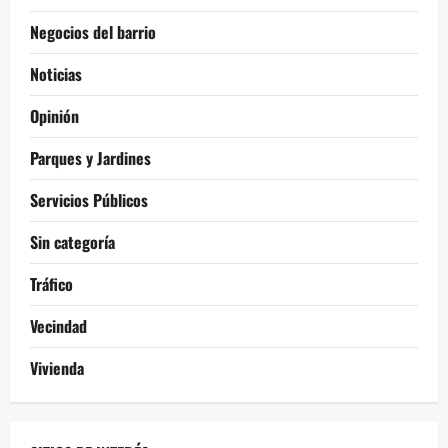
Negocios del barrio
Noticias
Opinión
Parques y Jardines
Servicios Públicos
Sin categoría
Tráfico
Vecindad
Vivienda