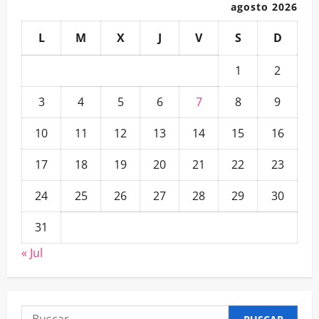
agosto 2026
L
M
X
J
V
S
D
1
2
3
4
5
6
7
8
9
10
11
12
13
14
15
16
17
18
19
20
21
22
23
24
25
26
27
28
29
30
31
« Jul
Buscar: