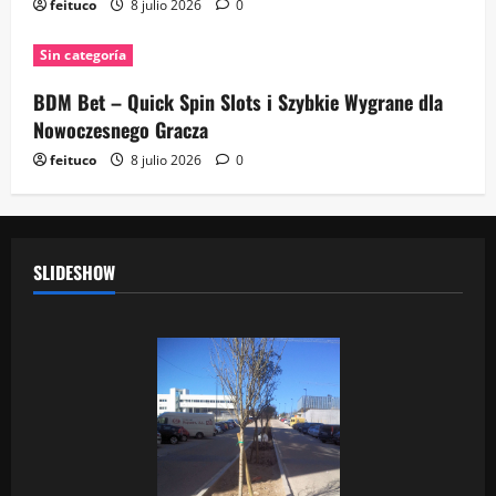
feituco
8 julio 2026
0
Sin categoría
BDM Bet – Quick Spin Slots i Szybkie Wygrane dla
Nowoczesnego Gracza
feituco
8 julio 2026
0
SLIDESHOW