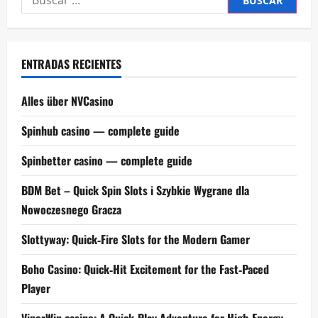
ENTRADAS RECIENTES
Alles über NVCasino
Spinhub casino — complete guide
Spinbetter casino — complete guide
BDM Bet – Quick Spin Slots i Szybkie Wygrane dla
Nowoczesnego Gracza
Slottyway: Quick‑Fire Slots for the Modern Gamer
Boho Casino: Quick‑Hit Excitement for the Fast‑Paced
Player