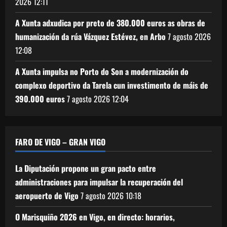
2026
12:11
A Xunta adxudica por preto de 380.000 euros as obras de
humanización da rúa Vázquez Estévez, en Arbo
7 agosto 2026
12:08
A Xunta impulsa no Porto do Son a modernización do
complexo deportivo da Tarela cun investimento de máis de
390.000 euros
7 agosto 2026
12:04
FARO DE VIGO – GRAN VIGO
La Diputación propone un gran pacto entre
administraciones para impulsar la recuperación del
aeropuerto de Vigo
7 agosto 2026
10:18
O Marisquiño 2026 en Vigo, en directo: horarios,