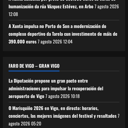
humanización da rúa Vázquez Estévez, en Arbo
7 agosto 2026
12:08
A Xunta impulsa no Porto do Son a modernización do
complexo deportivo da Tarela cun investimento de máis de
390.000 euros
7 agosto 2026
12:04
FARO DE VIGO – GRAN VIGO
La Diputación propone un gran pacto entre
administraciones para impulsar la recuperación del
aeropuerto de Vigo
7 agosto 2026
10:18
O Marisquiño 2026 en Vigo, en directo: horarios,
conciertos, las mejores imágenes del festival y resultados
7
agosto 2026
05:20