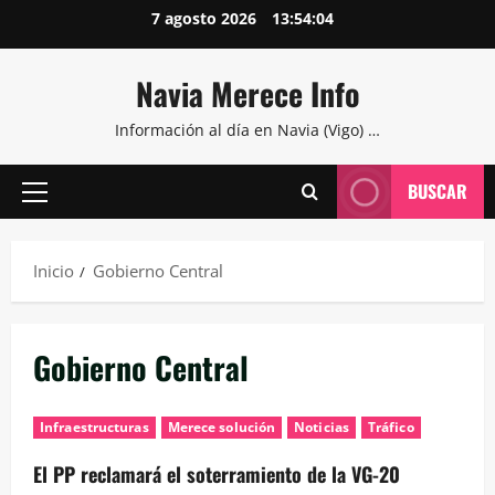
Saltar
7 agosto 2026
13:54:04
al
contenido
Navia Merece Info
Información al día en Navia (Vigo) …
BUSCAR
Menú
principal
Inicio
Gobierno Central
Gobierno Central
Infraestructuras
Merece solución
Noticias
Tráfico
El PP reclamará el soterramiento de la VG-20