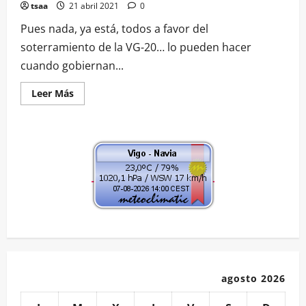
tsaa
21 abril 2021
0
Pues nada, ya está, todos a favor del
soterramiento de la VG-20… lo pueden hacer
cuando gobiernan...
Leer
Leer Más
más
acerca
de
El
PP
reclamará
el
soterramiento
de
la
VG-
20
agosto 2026