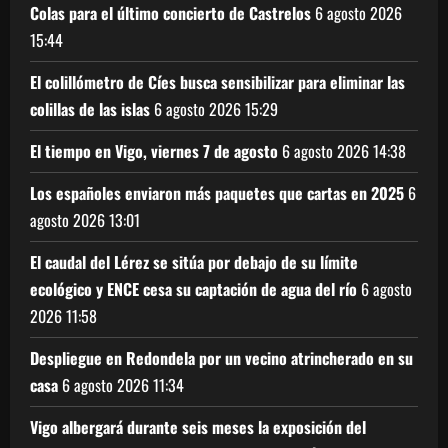
Colas para el último concierto de Castrelos
6 agosto 2026
15:44
El colillómetro de Cíes busca sensibilizar para eliminar las
colillas de las islas
6 agosto 2026
15:29
El tiempo en Vigo, viernes 7 de agosto
6 agosto 2026
14:38
Los españoles enviaron más paquetes que cartas en 2025
6
agosto 2026
13:01
El caudal del Lérez se sitúa por debajo de su límite
ecológico y ENCE cesa su captación de agua del río
6 agosto
2026
11:58
Despliegue en Redondela por un vecino atrincherado en su
casa
6 agosto 2026
11:34
Vigo albergará durante seis meses la exposición del