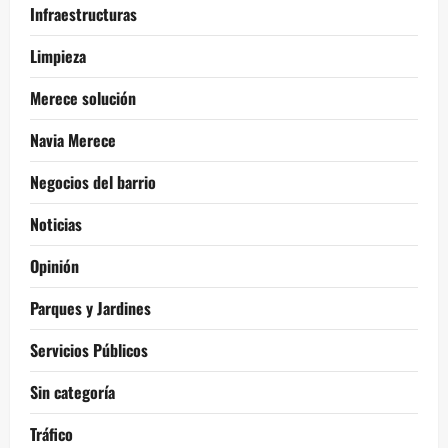
Infraestructuras
Limpieza
Merece solución
Navia Merece
Negocios del barrio
Noticias
Opinión
Parques y Jardines
Servicios Públicos
Sin categoría
Tráfico