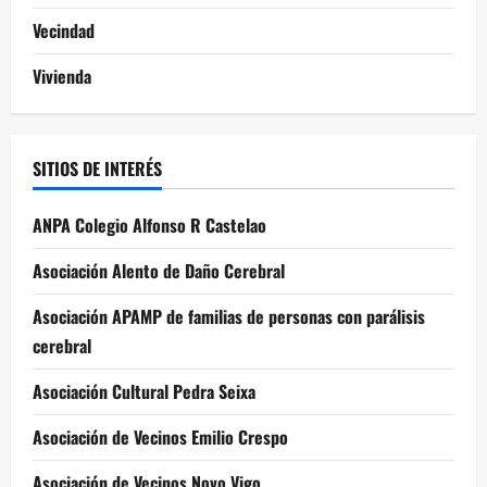
Vecindad
Vivienda
SITIOS DE INTERÉS
ANPA Colegio Alfonso R Castelao
Asociación Alento de Daño Cerebral
Asociación APAMP de familias de personas con parálisis
cerebral
Asociación Cultural Pedra Seixa
Asociación de Vecinos Emilio Crespo
Asociación de Vecinos Novo Vigo