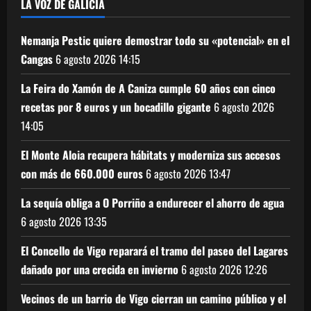
LA VOZ DE GALICIA
Nemanja Pestic quiere demostrar todo su «potencial» en el
Cangas
6 agosto 2026
14:15
La Feira do Xamón de A Caniza cumple 60 años con cinco
recetas por 8 euros y un bocadillo gigante
6 agosto 2026
14:05
El Monte Aloia recupera hábitats y moderniza sus accesos
con más de 660.000 euros
6 agosto 2026
13:47
La sequía obliga a O Porriño a endurecer el ahorro de agua
6 agosto 2026
13:35
El Concello de Vigo reparará el tramo del paseo del Lagares
dañado por una crecida en invierno
6 agosto 2026
12:26
Vecinos de un barrio de Vigo cierran un camino público y el