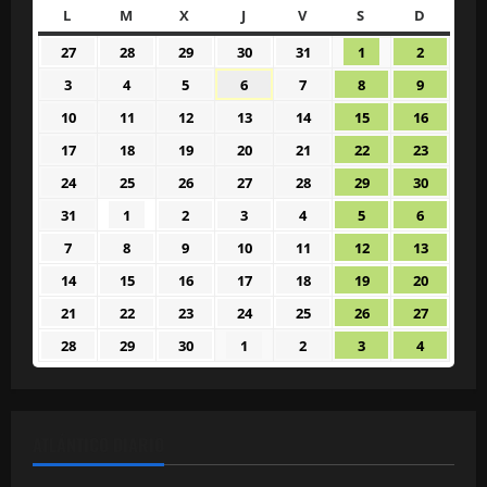
L
LUNES
M
MARTES
X
MIÉRCOLES
J
JUEVES
V
VIERNES
S
SÁBADO
D
DOMIN
27
28
29
30
31
1
2
27
28
29
30
31
1
2
julio
julio
julio
julio
julio
agosto
agosto
3
4
5
6
7
8
9
3
4
5
6
7
8
9
2026
2026
2026
2026
2026
2026
2026
agosto
agosto
agosto
agosto
agosto
agosto
agosto
10
11
12
13
14
15
16
10
11
12
13
14
15
16
2026
2026
2026
2026
2026
2026
2026
agosto
agosto
agosto
agosto
agosto
agosto
agosto
17
18
19
20
21
22
23
17
18
19
20
21
22
23
2026
2026
2026
2026
2026
2026
2026
agosto
agosto
agosto
agosto
agosto
agosto
agosto
24
25
26
27
28
29
30
24
25
26
27
28
29
30
2026
2026
2026
2026
2026
2026
2026
agosto
agosto
agosto
agosto
agosto
agosto
agosto
31
1
2
3
4
5
6
31
1
2
3
4
5
6
2026
2026
2026
2026
2026
2026
2026
agosto
septiembre
septiembre
septiembre
septiembre
septiembre
septiem
7
8
9
10
11
12
13
7
8
9
10
11
12
13
2026
2026
2026
2026
2026
2026
2026
septiembre
septiembre
septiembre
septiembre
septiembre
septiembre
septiem
14
15
16
17
18
19
20
14
15
16
17
18
19
20
2026
2026
2026
2026
2026
2026
2026
septiembre
septiembre
septiembre
septiembre
septiembre
septiembre
septiem
21
22
23
24
25
26
27
21
22
23
24
25
26
27
2026
2026
2026
2026
2026
2026
2026
septiembre
septiembre
septiembre
septiembre
septiembre
septiembre
septiem
28
29
30
1
2
3
4
28
29
30
1
2
3
4
2026
2026
2026
2026
2026
2026
2026
septiembre
septiembre
septiembre
octubre
octubre
octubre
octubre
2026
2026
2026
2026
2026
2026
2026
ATLÁNTICO DIARIO