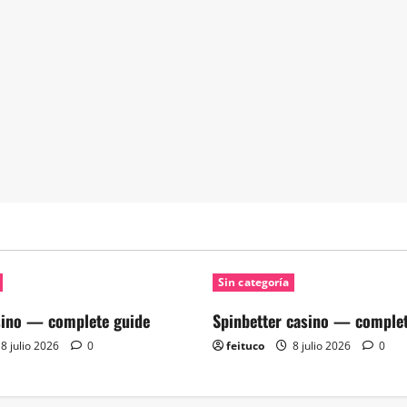
Sin categoría
sino — complete guide
Spinbetter casino — complet
8 julio 2026
0
feituco
8 julio 2026
0