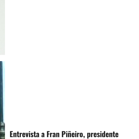
alcalde
Entrevista a Fran Piñeiro, presidente