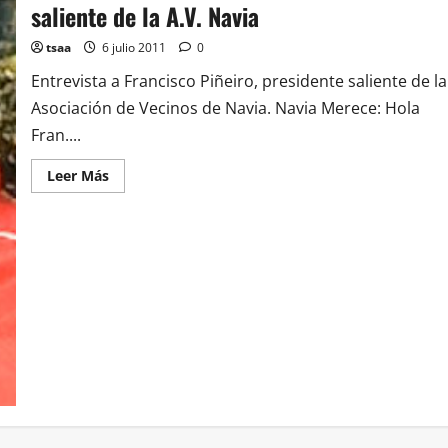
saliente de la A.V. Navia
tsaa
6 julio 2011
0
Entrevista a Francisco Piñeiro, presidente saliente de la
Asociación de Vecinos de Navia. Navia Merece: Hola
Fran....
Leer
Leer Más
más
acerca
de
Entrevista
a
Fran
Piñeiro,
presidente
saliente
de
la
A.V.
Navia