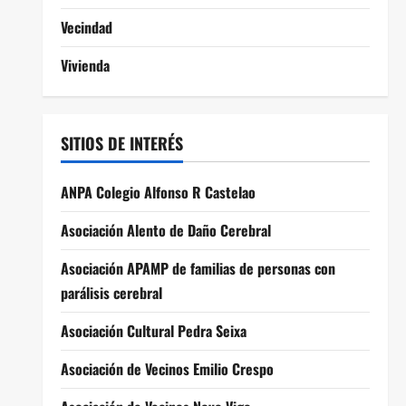
Vecindad
Vivienda
SITIOS DE INTERÉS
ANPA Colegio Alfonso R Castelao
Asociación Alento de Daño Cerebral
Asociación APAMP de familias de personas con
parálisis cerebral
Asociación Cultural Pedra Seixa
Asociación de Vecinos Emilio Crespo