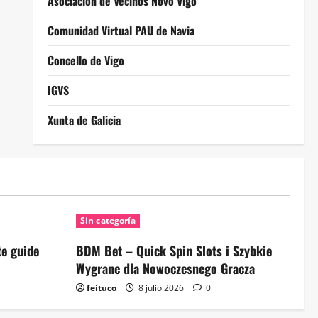
Asociación de Vecinos Novo Vigo
Comunidad Virtual PAU de Navia
Concello de Vigo
IGVS
Xunta de Galicia
Sin categoría
e guide
BDM Bet – Quick Spin Slots i Szybkie
Wygrane dla Nowoczesnego Gracza
feituco
8 julio 2026
0