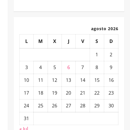
agosto 2026
L
M
X
J
V
S
D
1
2
3
4
5
6
7
8
9
10
11
12
13
14
15
16
17
18
19
20
21
22
23
24
25
26
27
28
29
30
31
« Jul