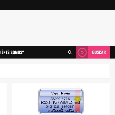
IÉNES SOMOS?
BUSCAR