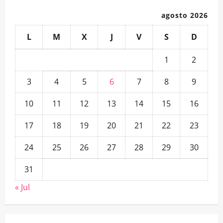
agosto 2026
L
M
X
J
V
S
D
1
2
3
4
5
6
7
8
9
10
11
12
13
14
15
16
17
18
19
20
21
22
23
24
25
26
27
28
29
30
31
« Jul