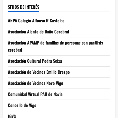
SITIOS DE INTERÉS
ANPA Colegio Alfonso R Castelao
Asociación Alento de Daño Cerebral
Asociación APAMP de familias de personas con parálisis
cerebral
Asociación Cultural Pedra Seixa
Asociación de Vecinos Emilio Crespo
Asociación de Vecinos Novo Vigo
Comunidad Virtual PAU de Navia
Concello de Vigo
IGVS