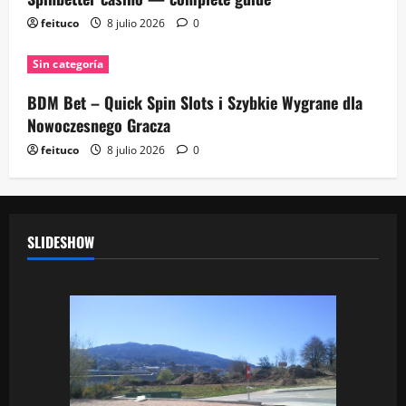
feituco
8 julio 2026
0
Sin categoría
BDM Bet – Quick Spin Slots i Szybkie Wygrane dla
Nowoczesnego Gracza
feituco
8 julio 2026
0
SLIDESHOW