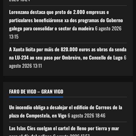
Lorenzana destaca que preto de 2.000 empresas e
particulares beneficiáronse xa dos programas do Goberno
galego para consolidar o sector da madeira
6 agosto 2026
13:15
A Xunta licita por máis de 820.000 euros as obras da senda
na LU-234 ao seu paso por Ombreiro, no Concello de Lugo
6
agosto 2026
13:11
FARO DE VIGO – GRAN VIGO
Un incendio obliga a desalojar el edificio de Correos de la
plaza de Compostela, en Vigo
6 agosto 2026
18:46
Las Islas Cíes cuelgan el cartel de lleno por tierra y mar