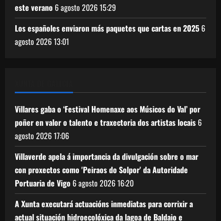
este verano
6 agosto 2026
15:29
Los españoles enviaron más paquetes que cartas en 2025
6
agosto 2026
13:01
XUNTA DE GALICIA
Villares gaba o ‘Festival Homenaxe aos Músicos do Val’ por
poñer en valor o talento e traxectoria dos artistas locais
6
agosto 2026
17:06
Villaverde apela á importancia da divulgación sobre o mar
con proxectos como 'Peiraos do Solpor' da Autoridade
Portuaria de Vigo
6 agosto 2026
16:20
A Xunta executará actuacións inmediatas para corrixir a
actual situación hidroecolóxica da lagoa de Baldaio e