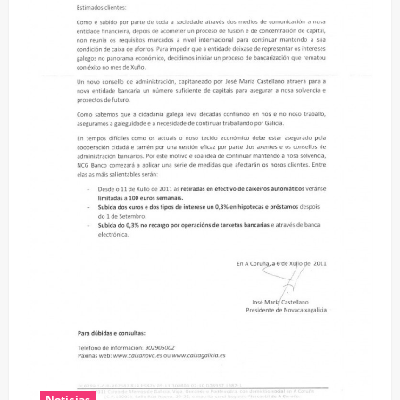
Noticias