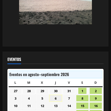
EVENTOS
Eventos en agosto–septiembre 2026
L
LUNES
M
MARTES
X
MIÉRCOLES
J
JUEVES
V
VIERNES
S
SÁBADO
D
DOMIN
27
28
29
30
31
1
2
27
28
29
30
31
1
2
julio
julio
julio
julio
julio
agosto
agosto
3
4
5
6
7
8
9
3
4
5
6
7
8
9
2026
2026
2026
2026
2026
2026
2026
agosto
agosto
agosto
agosto
agosto
agosto
agosto
10
11
12
13
14
15
16
10
11
12
13
14
15
16
2026
2026
2026
2026
2026
2026
2026
agosto
agosto
agosto
agosto
agosto
agosto
agosto