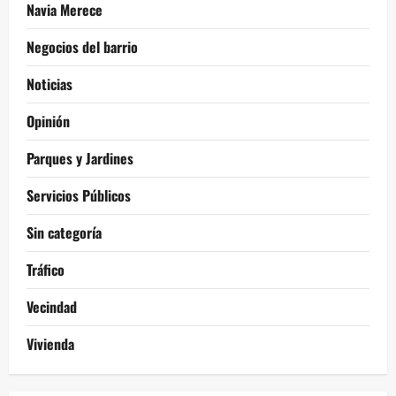
Navia Merece
Negocios del barrio
Noticias
Opinión
Parques y Jardines
Servicios Públicos
Sin categoría
Tráfico
Vecindad
Vivienda