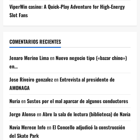
ViperWin casino: A Quick‑Play Adventure for High‑Energy
Slot Fans
COMENTARIOS RECIENTES
Jenaro Merino Lima
en
Nuevo negocio tipo («bazar chino»)
en…
Jose Riveiro gonzalez
en
Entrevista al presidente de
AMONAGA
Nuria
en
Sustos por el mal aparcar de algunos conductores
Jorge Alonso
en
Abre la sala de lectura (biblioteca) de Navia
Navia Merece Info
en
El Concello adjudicó la construcción
del Skate Park