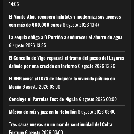
14:05
El Monte Aloia recupera hábitats y moderniza sus accesos
con más de 660.000 euros
6 agosto 2026
13:47
La sequía obliga a O Porriño a endurecer el ahorro de agua
6 agosto 2026
13:35
El Concello de Vigo reparará el tramo del paseo del Lagares
dañado por una crecida en invierno
6 agosto 2026
12:26
El BNG acusa al IGVS de bloquear la vivienda pública en
Moaña
6 agosto 2026
03:00
Concluye el Parrulas Fest de Nigrán
6 agosto 2026
03:00
Música de raíz y jazz en la Rebullón
6 agosto 2026
03:00
Tres caras nuevas en un mar de continuidad del Celta
Fortuna
6 agosto 2026
03:00