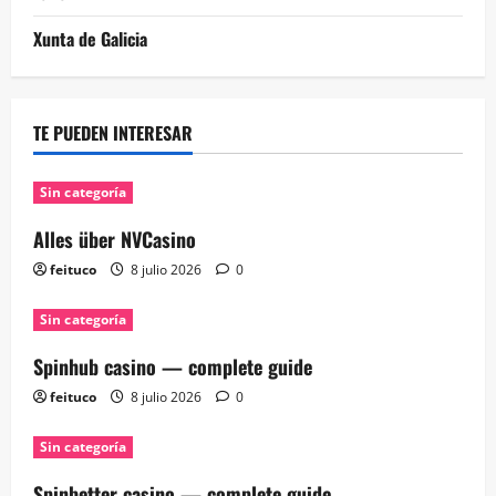
Xunta de Galicia
TE PUEDEN INTERESAR
Sin categoría
Alles über NVCasino
feituco
8 julio 2026
0
Sin categoría
Spinhub casino — complete guide
feituco
8 julio 2026
0
Sin categoría
Spinbetter casino — complete guide