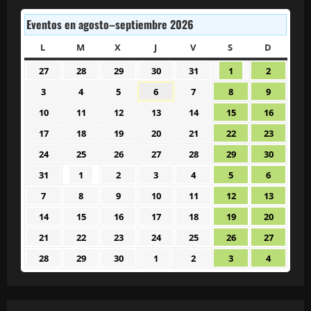
Eventos en agosto–septiembre 2026
L
LUNES
M
MARTES
X
MIÉRCOLES
J
JUEVES
V
VIERNES
S
SÁBADO
D
DOMIN
27
28
29
30
31
1
2
27
28
29
30
31
1
2
julio
julio
julio
julio
julio
agosto
agosto
3
4
5
6
7
8
9
3
4
5
6
7
8
9
2026
2026
2026
2026
2026
2026
2026
agosto
agosto
agosto
agosto
agosto
agosto
agosto
10
11
12
13
14
15
16
10
11
12
13
14
15
16
2026
2026
2026
2026
2026
2026
2026
agosto
agosto
agosto
agosto
agosto
agosto
agosto
17
18
19
20
21
22
23
17
18
19
20
21
22
23
2026
2026
2026
2026
2026
2026
2026
agosto
agosto
agosto
agosto
agosto
agosto
agosto
24
25
26
27
28
29
30
24
25
26
27
28
29
30
2026
2026
2026
2026
2026
2026
2026
agosto
agosto
agosto
agosto
agosto
agosto
agosto
31
1
2
3
4
5
6
31
1
2
3
4
5
6
2026
2026
2026
2026
2026
2026
2026
agosto
septiembre
septiembre
septiembre
septiembre
septiembre
septiem
7
8
9
10
11
12
13
7
8
9
10
11
12
13
2026
2026
2026
2026
2026
2026
2026
septiembre
septiembre
septiembre
septiembre
septiembre
septiembre
septiem
14
15
16
17
18
19
20
14
15
16
17
18
19
20
2026
2026
2026
2026
2026
2026
2026
septiembre
septiembre
septiembre
septiembre
septiembre
septiembre
septiem
21
22
23
24
25
26
27
21
22
23
24
25
26
27
2026
2026
2026
2026
2026
2026
2026
septiembre
septiembre
septiembre
septiembre
septiembre
septiembre
septiem
28
29
30
1
2
3
4
28
29
30
1
2
3
4
2026
2026
2026
2026
2026
2026
2026
septiembre
septiembre
septiembre
octubre
octubre
octubre
octubre
2026
2026
2026
2026
2026
2026
2026