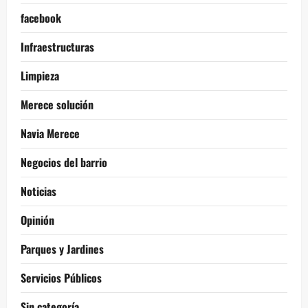
facebook
Infraestructuras
Limpieza
Merece solución
Navia Merece
Negocios del barrio
Noticias
Opinión
Parques y Jardines
Servicios Públicos
Sin categoría