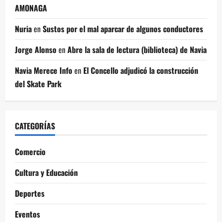
AMONAGA
Nuria
en
Sustos por el mal aparcar de algunos conductores
Jorge Alonso
en
Abre la sala de lectura (biblioteca) de Navia
Navia Merece Info
en
El Concello adjudicó la construcción
del Skate Park
CATEGORÍAS
Comercio
Cultura y Educación
Deportes
Eventos