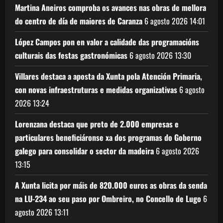
Martina Aneiros comproba os avances nas obras de mellora
do centro de día de maiores de Caranza
6 agosto 2026
14:01
López Campos pon en valor a calidade das programacións
culturais das festas gastronómicas
6 agosto 2026
13:30
Villares destaca a aposta da Xunta pola Atención Primaria,
con novas infraestruturas e medidas organizativas
6 agosto
2026
13:24
Lorenzana destaca que preto de 2.000 empresas e
particulares beneficiáronse xa dos programas do Goberno
galego para consolidar o sector da madeira
6 agosto 2026
13:15
A Xunta licita por máis de 820.000 euros as obras da senda
na LU-234 ao seu paso por Ombreiro, no Concello de Lugo
6
agosto 2026
13:11