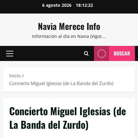
Saltar
6 agosto 2026
18:12:23
al
contenido
Navia Merece Info
Información al día en Navia (Vigo) …
BUSCAR
Menú
principal
Inicio
Concierto Miguel Iglesias (de La Banda del Zurdo)
Concierto Miguel Iglesias (de
La Banda del Zurdo)