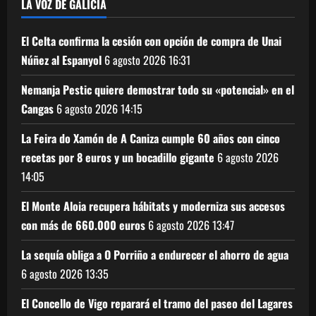
LA VOZ DE GALICIA
El Celta confirma la cesión con opción de compra de Unai
Núñez al Espanyol
6 agosto 2026
16:31
Nemanja Pestic quiere demostrar todo su «potencial» en el
Cangas
6 agosto 2026
14:15
La Feira do Xamón de A Caniza cumple 60 años con cinco
recetas por 8 euros y un bocadillo gigante
6 agosto 2026
14:05
El Monte Aloia recupera hábitats y moderniza sus accesos
con más de 660.000 euros
6 agosto 2026
13:47
La sequía obliga a O Porriño a endurecer el ahorro de agua
6 agosto 2026
13:35
El Concello de Vigo reparará el tramo del paseo del Lagares