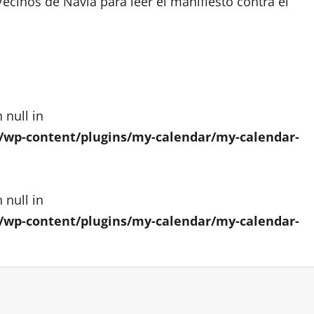
ecinos de Navia para leer el manifiesto contra el
 null in
/wp-content/plugins/my-calendar/my-calendar-
 null in
/wp-content/plugins/my-calendar/my-calendar-