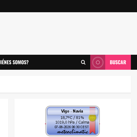
IÉNES SOMOS?
BUSCAR