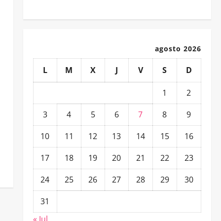
agosto 2026
L
M
X
J
V
S
D
1
2
3
4
5
6
7
8
9
10
11
12
13
14
15
16
17
18
19
20
21
22
23
24
25
26
27
28
29
30
31
« Jul