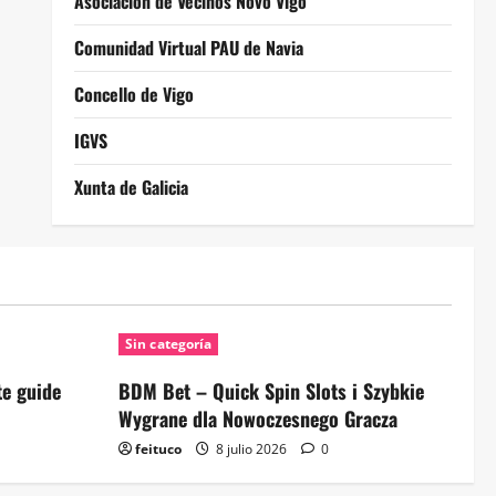
Asociación de Vecinos Novo Vigo
Comunidad Virtual PAU de Navia
Concello de Vigo
IGVS
Xunta de Galicia
Sin categoría
e guide
BDM Bet – Quick Spin Slots i Szybkie
Wygrane dla Nowoczesnego Gracza
feituco
8 julio 2026
0