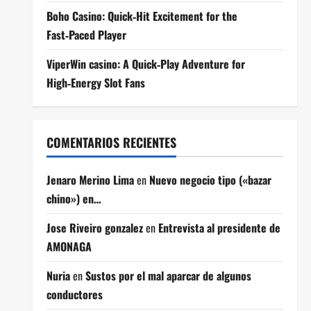
Boho Casino: Quick‑Hit Excitement for the
Fast‑Paced Player
ViperWin casino: A Quick‑Play Adventure for
High‑Energy Slot Fans
COMENTARIOS RECIENTES
Jenaro Merino Lima
en
Nuevo negocio tipo («bazar
chino») en…
Jose Riveiro gonzalez
en
Entrevista al presidente de
AMONAGA
Nuria
en
Sustos por el mal aparcar de algunos
conductores