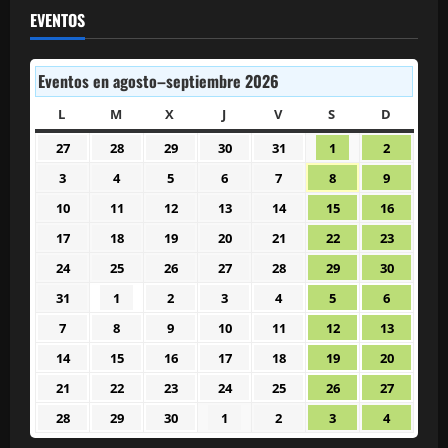
EVENTOS
Eventos en agosto–septiembre 2026
L
LUNES
M
MARTES
X
MIÉRCOLES
J
JUEVES
V
VIERNES
S
SÁBADO
D
DOMIN
27
28
29
30
31
1
2
27
28
29
30
31
1
2
julio
julio
julio
julio
julio
agosto
agosto
3
4
5
6
7
8
9
3
4
5
6
7
8
9
2026
2026
2026
2026
2026
2026
2026
agosto
agosto
agosto
agosto
agosto
agosto
agosto
10
11
12
13
14
15
16
10
11
12
13
14
15
16
2026
2026
2026
2026
2026
2026
2026
agosto
agosto
agosto
agosto
agosto
agosto
agosto
17
18
19
20
21
22
23
17
18
19
20
21
22
23
2026
2026
2026
2026
2026
2026
2026
agosto
agosto
agosto
agosto
agosto
agosto
agosto
24
25
26
27
28
29
30
24
25
26
27
28
29
30
2026
2026
2026
2026
2026
2026
2026
agosto
agosto
agosto
agosto
agosto
agosto
agosto
31
1
2
3
4
5
6
31
1
2
3
4
5
6
2026
2026
2026
2026
2026
2026
2026
agosto
septiembre
septiembre
septiembre
septiembre
septiembre
septiem
7
8
9
10
11
12
13
7
8
9
10
11
12
13
2026
2026
2026
2026
2026
2026
2026
septiembre
septiembre
septiembre
septiembre
septiembre
septiembre
septiem
14
15
16
17
18
19
20
14
15
16
17
18
19
20
2026
2026
2026
2026
2026
2026
2026
septiembre
septiembre
septiembre
septiembre
septiembre
septiembre
septiem
21
22
23
24
25
26
27
21
22
23
24
25
26
27
2026
2026
2026
2026
2026
2026
2026
septiembre
septiembre
septiembre
septiembre
septiembre
septiembre
septiem
28
29
30
1
2
3
4
28
29
30
1
2
3
4
2026
2026
2026
2026
2026
2026
2026
septiembre
septiembre
septiembre
octubre
octubre
octubre
octubre