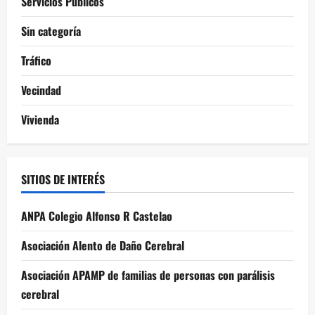
Servicios Públicos
Sin categoría
Tráfico
Vecindad
Vivienda
SITIOS DE INTERÉS
ANPA Colegio Alfonso R Castelao
Asociación Alento de Daño Cerebral
Asociación APAMP de familias de personas con parálisis
cerebral