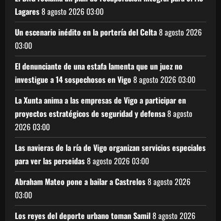
Lagares
8 agosto 2026
03:00
Un escenario inédito en la portería del Celta
8 agosto 2026
03:00
El denunciante de una estafa lamenta que un juez no
investigue a 14 sospechosos en Vigo
8 agosto 2026
03:00
La Xunta anima a las empresas de Vigo a participar en
proyectos estratégicos de seguridad y defensa
8 agosto
2026
03:00
Las navieras de la ría de Vigo organizan servicios especiales
para ver las perseidas
8 agosto 2026
03:00
Abraham Mateo pone a bailar a Castrelos
8 agosto 2026
03:00
Los reyes del deporte urbano toman Samil
8 agosto 2026