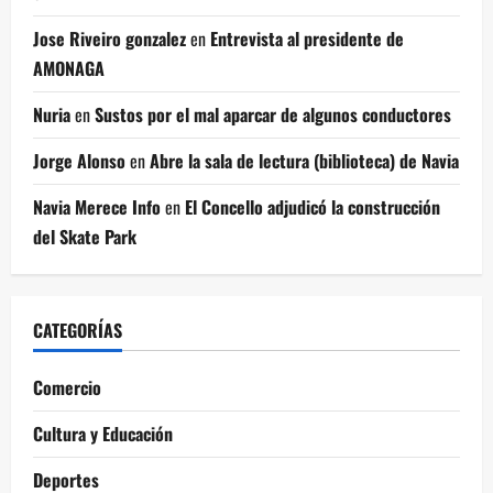
Jose Riveiro gonzalez
en
Entrevista al presidente de
AMONAGA
Nuria
en
Sustos por el mal aparcar de algunos conductores
Jorge Alonso
en
Abre la sala de lectura (biblioteca) de Navia
Navia Merece Info
en
El Concello adjudicó la construcción
del Skate Park
CATEGORÍAS
Comercio
Cultura y Educación
Deportes