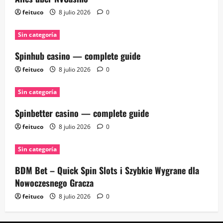
feituco
8 julio 2026
0
Sin categoría
Spinhub casino — complete guide
feituco
8 julio 2026
0
Sin categoría
Spinbetter casino — complete guide
feituco
8 julio 2026
0
Sin categoría
BDM Bet – Quick Spin Slots i Szybkie Wygrane dla
Nowoczesnego Gracza
feituco
8 julio 2026
0