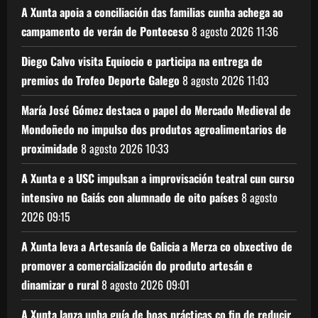
A Xunta apoia a conciliación das familias cunha achega ao
campamento de verán de Ponteceso
8 agosto 2026
11:36
Diego Calvo visita Equiocio e participa na entrega de
premios do Trofeo Deporte Galego
8 agosto 2026
11:03
María José Gómez destaca o papel do Mercado Medieval de
Mondoñedo no impulso dos produtos agroalimentarios de
proximidade
8 agosto 2026
10:33
A Xunta e a USC impulsan a improvisación teatral cun curso
intensivo no Gaiás con alumnado de oito países
8 agosto
2026
09:15
A Xunta leva a Artesanía de Galicia a Merza co obxectivo de
promover a comercialización do produto artesán e
dinamizar o rural
8 agosto 2026
09:01
A Xunta lanza unha guía de boas prácticas co fin de reducir