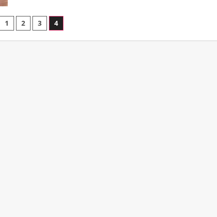
ligas
Linco
Linorsa
ción
1
2
3
4
do
Seis
do
Nadal
arrancan
no
as
pavillón
de
Navia