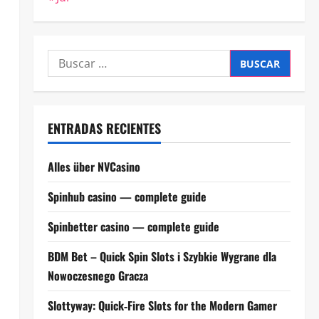
Buscar:
ENTRADAS RECIENTES
Alles über NVCasino
Spinhub casino — complete guide
Spinbetter casino — complete guide
BDM Bet – Quick Spin Slots i Szybkie Wygrane dla
Nowoczesnego Gracza
Slottyway: Quick‑Fire Slots for the Modern Gamer