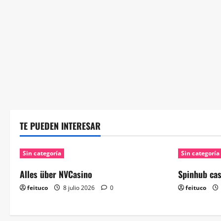
TE PUEDEN INTERESAR
Sin categoría
Sin categoría
Alles über NVCasino
Spinhub ca
feituco
8 julio 2026
0
feituco