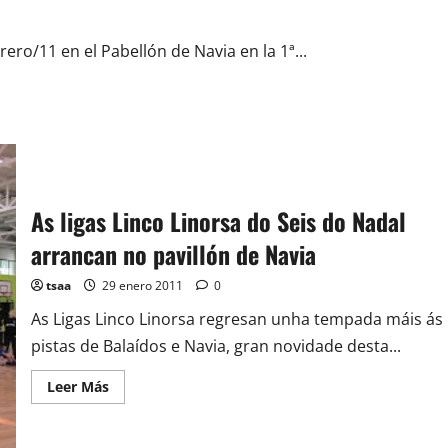
ero/11 en el Pabellón de Navia en la 1ª...
As ligas Linco Linorsa do Seis do Nadal
arrancan no pavillón de Navia
tsaa
29 enero 2011
0
As Ligas Linco Linorsa regresan unha tempada máis ás
pistas de Balaídos e Navia, gran novidade desta...
Leer
Leer Más
más
acerca
de
As