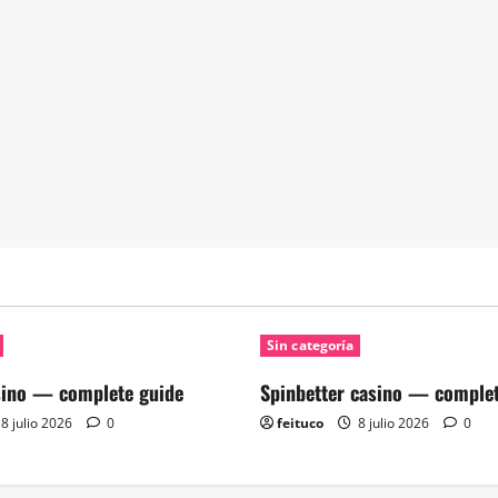
Sin categoría
sino — complete guide
Spinbetter casino — complet
8 julio 2026
0
feituco
8 julio 2026
0