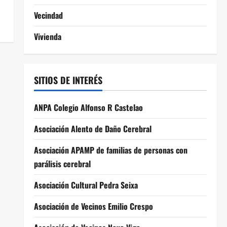
Vecindad
Vivienda
SITIOS DE INTERÉS
ANPA Colegio Alfonso R Castelao
Asociación Alento de Daño Cerebral
Asociación APAMP de familias de personas con
parálisis cerebral
Asociación Cultural Pedra Seixa
Asociación de Vecinos Emilio Crespo