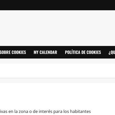
SOBRE COOKIES
MY CALENDAR
POLÍTICA DE COOKIES
¿QU
tivas en la zona o de interés para los habitantes