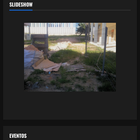
SLIDESHOW
EVENTOS