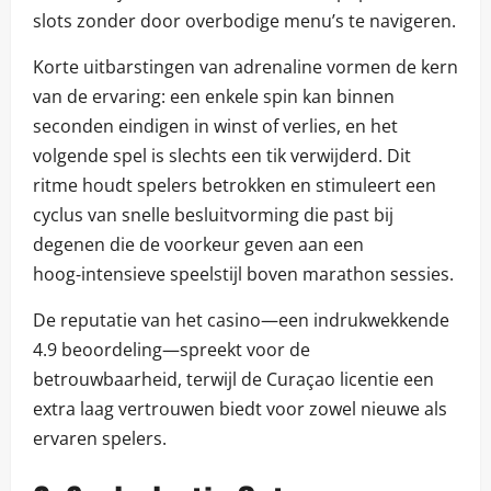
slots zonder door overbodige menu’s te navigeren.
Korte uitbarstingen van adrenaline vormen de kern
van de ervaring: een enkele spin kan binnen
seconden eindigen in winst of verlies, en het
volgende spel is slechts een tik verwijderd. Dit
ritme houdt spelers betrokken en stimuleert een
cyclus van snelle besluitvorming die past bij
degenen die de voorkeur geven aan een
hoog‑intensieve speelstijl boven marathon sessies.
De reputatie van het casino—een indrukwekkende
4.9 beoordeling—spreekt voor de
betrouwbaarheid, terwijl de Curaçao licentie een
extra laag vertrouwen biedt voor zowel nieuwe als
ervaren spelers.