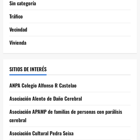
Sin categoría
Tráfico
Vecindad
Vivienda
SITIOS DE INTERÉS
ANPA Colegio Alfonso R Castelao
Asociación Alento de Daño Cerebral
Asociación APAMP de familias de personas con parálisis
cerebral
Asociación Cultural Pedra Seixa