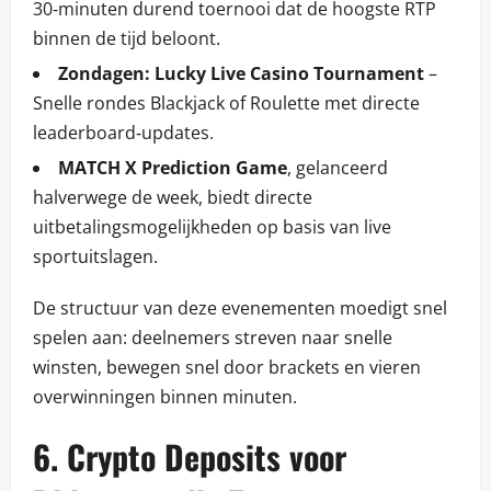
30‑minuten durend toernooi dat de hoogste RTP
binnen de tijd beloont.
Zondagen: Lucky Live Casino Tournament
–
Snelle rondes Blackjack of Roulette met directe
leaderboard‑updates.
MATCH X Prediction Game
, gelanceerd
halverwege de week, biedt directe
uitbetalingsmogelijkheden op basis van live
sportuitslagen.
De structuur van deze evenementen moedigt snel
spelen aan: deelnemers streven naar snelle
winsten, bewegen snel door brackets en vieren
overwinningen binnen minuten.
6. Crypto Deposits voor