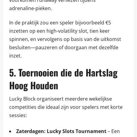
voorkomen runaway verliezen tijdens
adrenaline‑pieken.
In de praktijk zou een speler bijvoorbeeld €5
inzetten op een high‑volatility slot, tien keer
spinnen, en vervolgens op basis van de uitkomst
besluiten—pauzeren of doorgaan met dezelfde
inzet.
5. Toernooien die de Hartslag
Hoog Houden
Lucky Block organiseert meerdere wekelijkse
competities die ideaal zijn voor spelers met korte
sessies:
Zaterdagen: Lucky Slots Tournament
– Een