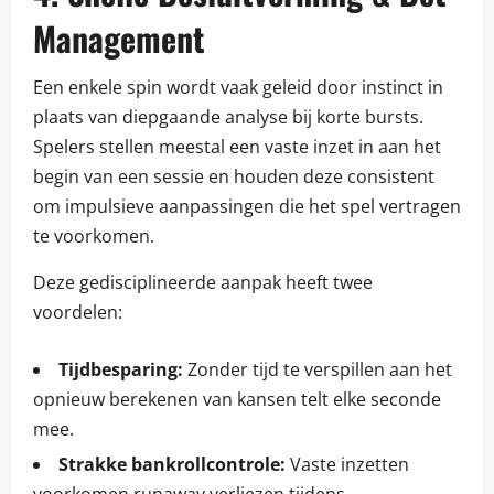
Management
Een enkele spin wordt vaak geleid door instinct in
plaats van diepgaande analyse bij korte bursts.
Spelers stellen meestal een vaste inzet in aan het
begin van een sessie en houden deze consistent
om impulsieve aanpassingen die het spel vertragen
te voorkomen.
Deze gedisciplineerde aanpak heeft twee
voordelen:
Tijdbesparing:
Zonder tijd te verspillen aan het
opnieuw berekenen van kansen telt elke seconde
mee.
Strakke bankrollcontrole:
Vaste inzetten