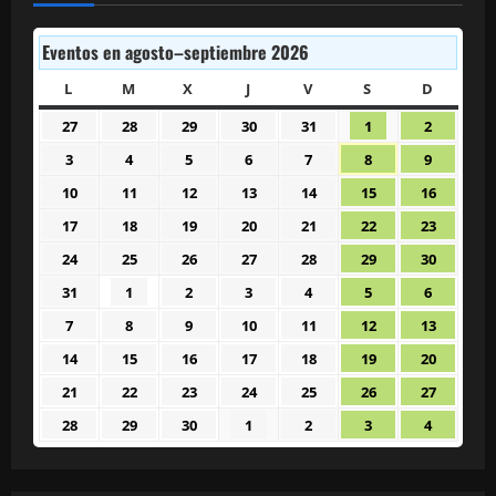
Eventos en agosto–septiembre 2026
L
LUNES
M
MARTES
X
MIÉRCOLES
J
JUEVES
V
VIERNES
S
SÁBADO
D
DOMIN
27
28
29
30
31
1
2
27
28
29
30
31
1
2
julio
julio
julio
julio
julio
agosto
agosto
3
4
5
6
7
8
9
3
4
5
6
7
8
9
2026
2026
2026
2026
2026
2026
2026
agosto
agosto
agosto
agosto
agosto
agosto
agosto
10
11
12
13
14
15
16
10
11
12
13
14
15
16
2026
2026
2026
2026
2026
2026
2026
agosto
agosto
agosto
agosto
agosto
agosto
agosto
17
18
19
20
21
22
23
17
18
19
20
21
22
23
2026
2026
2026
2026
2026
2026
2026
agosto
agosto
agosto
agosto
agosto
agosto
agosto
24
25
26
27
28
29
30
24
25
26
27
28
29
30
2026
2026
2026
2026
2026
2026
2026
agosto
agosto
agosto
agosto
agosto
agosto
agosto
31
1
2
3
4
5
6
31
1
2
3
4
5
6
2026
2026
2026
2026
2026
2026
2026
agosto
septiembre
septiembre
septiembre
septiembre
septiembre
septiem
7
8
9
10
11
12
13
7
8
9
10
11
12
13
2026
2026
2026
2026
2026
2026
2026
septiembre
septiembre
septiembre
septiembre
septiembre
septiembre
septiem
14
15
16
17
18
19
20
14
15
16
17
18
19
20
2026
2026
2026
2026
2026
2026
2026
septiembre
septiembre
septiembre
septiembre
septiembre
septiembre
septiem
21
22
23
24
25
26
27
21
22
23
24
25
26
27
2026
2026
2026
2026
2026
2026
2026
septiembre
septiembre
septiembre
septiembre
septiembre
septiembre
septiem
28
29
30
1
2
3
4
28
29
30
1
2
3
4
2026
2026
2026
2026
2026
2026
2026
septiembre
septiembre
septiembre
octubre
octubre
octubre
octubre
2026
2026
2026
2026
2026
2026
2026