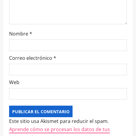
Nombre
*
Correo electrónico
*
Web
Este sitio usa Akismet para reducir el spam.
Aprende cómo se procesan los datos de tus