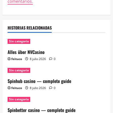
comentarios.
HISTORIAS RELACIONADAS
Sin categoría
Alles über NVCasino
feituco
8 julio 2026
0
Sin categoría
Spinhub casino — complete guide
feituco
8 julio 2026
0
Sin categoría
Spinbetter casino — complete guide