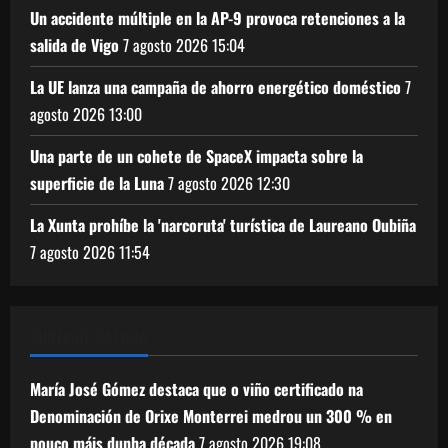
Un accidente múltiple en la AP-9 provoca retenciones a la
salida de Vigo
7 agosto 2026
15:04
La UE lanza una campaña de ahorro energético doméstico
7
agosto 2026
13:00
Una parte de un cohete de SpaceX impacta sobre la
superficie de la Luna
7 agosto 2026
12:30
La Xunta prohíbe la 'narcoruta' turística de Laureano Oubiña
7 agosto 2026
11:54
XUNTA DE GALICIA
María José Gómez destaca que o viño certificado na
Denominación de Orixe Monterrei medrou un 300 % en
pouco máis dunha década
7 agosto 2026
19:08