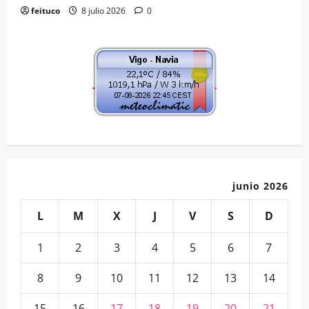
feituco
8 julio 2026
0
junio 2026
L
M
X
J
V
S
D
1
2
3
4
5
6
7
8
9
10
11
12
13
14
15
16
17
18
19
20
21