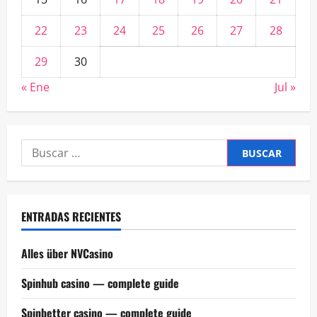
22
23
24
25
26
27
28
29
30
« Ene
Jul »
Buscar:
ENTRADAS RECIENTES
Alles über NVCasino
Spinhub casino — complete guide
Spinbetter casino — complete guide