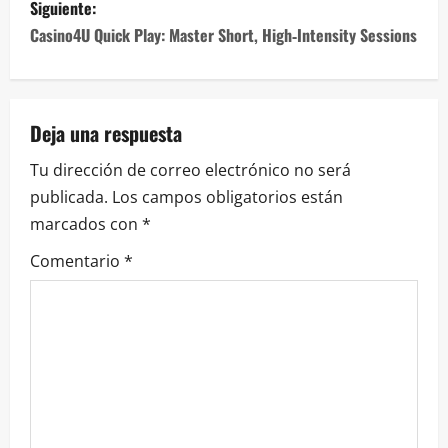
Siguiente:
Casino4U Quick Play: Master Short, High‑Intensity Sessions
Deja una respuesta
Tu dirección de correo electrónico no será
publicada.
Los campos obligatorios están
marcados con
*
Comentario
*