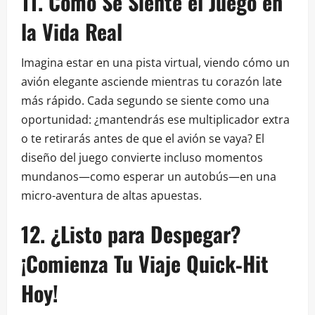
11. Cómo Se Siente el Juego en
la Vida Real
Imagina estar en una pista virtual, viendo cómo un
avión elegante asciende mientras tu corazón late
más rápido. Cada segundo se siente como una
oportunidad: ¿mantendrás ese multiplicador extra
o te retirarás antes de que el avión se vaya? El
diseño del juego convierte incluso momentos
mundanos—como esperar un autobús—en una
micro-aventura de altas apuestas.
12. ¿Listo para Despegar?
¡Comienza Tu Viaje Quick‑Hit
Hoy!