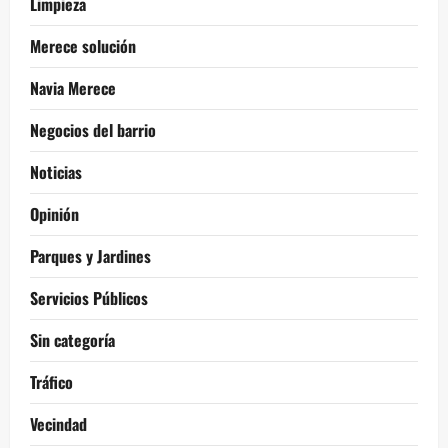
Limpieza
Merece solución
Navia Merece
Negocios del barrio
Noticias
Opinión
Parques y Jardines
Servicios Públicos
Sin categoría
Tráfico
Vecindad