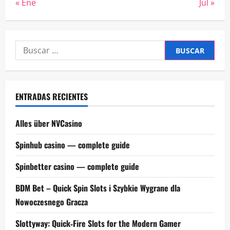
« Ene
Jul »
Buscar:
ENTRADAS RECIENTES
Alles über NVCasino
Spinhub casino — complete guide
Spinbetter casino — complete guide
BDM Bet – Quick Spin Slots i Szybkie Wygrane dla
Nowoczesnego Gracza
Slottyway: Quick‑Fire Slots for the Modern Gamer