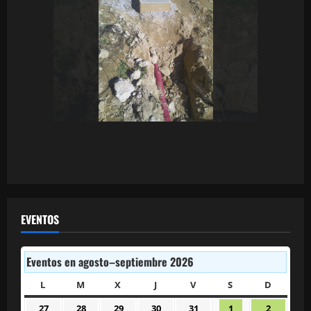
EVENTOS
Eventos en agosto–septiembre 2026
L
LUNES
M
MARTES
X
MIÉRCOLES
J
JUEVES
V
VIERNES
S
SÁBADO
D
DOMIN
27
28
29
30
31
1
2
27
28
29
30
31
1
2