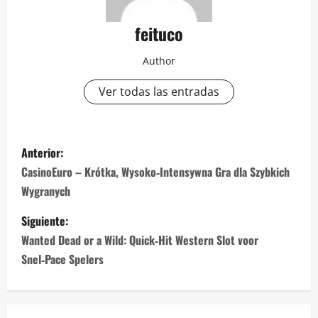
feituco
Author
Ver todas las entradas
Navegación
Anterior:
de
CasinoEuro – Krótka, Wysoko‑Intensywna Gra dla Szybkich
Wygranych
entradas
Siguiente:
Wanted Dead or a Wild: Quick‑Hit Western Slot voor
Snel‑Pace Spelers