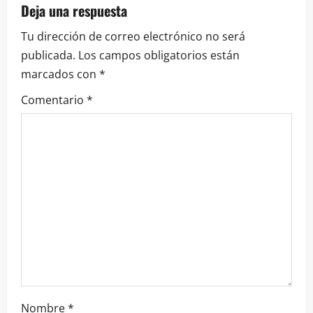
Deja una respuesta
Tu dirección de correo electrónico no será
publicada.
Los campos obligatorios están
marcados con
*
Comentario
*
Nombre
*