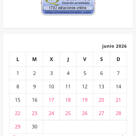
junio 2026
L
M
X
J
V
S
D
1
2
3
4
5
6
7
8
9
10
11
12
13
14
15
16
17
18
19
20
21
22
23
24
25
26
27
28
29
30