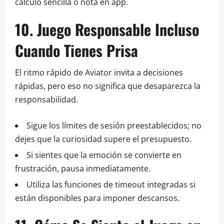
cálculo sencilla o nota en app.
10. Juego Responsable Incluso
Cuando Tienes Prisa
El ritmo rápido de Aviator invita a decisiones
rápidas, pero eso no significa que desaparezca la
responsabilidad.
Sigue los límites de sesión preestablecidos; no
dejes que la curiosidad supere el presupuesto.
Si sientes que la emoción se convierte en
frustración, pausa inmediatamente.
Utiliza las funciones de timeout integradas si
están disponibles para imponer descansos.