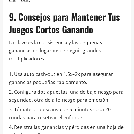
cash‑out.
9. Consejos para Mantener Tus
Juegos Cortos Ganando
La clave es la consistencia y las pequeñas
ganancias en lugar de perseguir grandes
multiplicadores.
Usa auto cash‑out en 1.5x–2x para asegurar
ganancias pequeñas rápidamente.
Configura dos apuestas: una de bajo riesgo para
seguridad, otra de alto riesgo para emoción.
Tómate un descanso de 5 minutos cada 20
rondas para resetear el enfoque.
Registra las ganancias y pérdidas en una hoja de