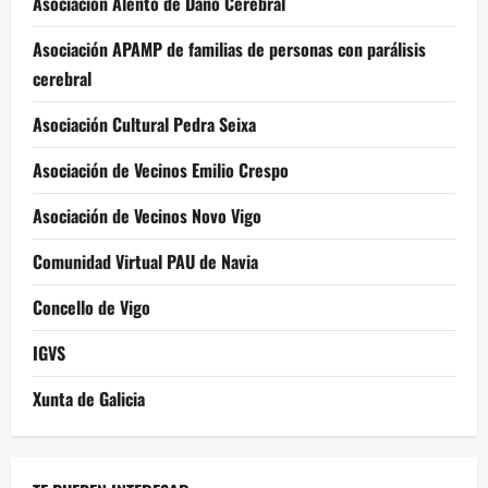
Asociación Alento de Daño Cerebral
Asociación APAMP de familias de personas con parálisis
cerebral
Asociación Cultural Pedra Seixa
Asociación de Vecinos Emilio Crespo
Asociación de Vecinos Novo Vigo
Comunidad Virtual PAU de Navia
Concello de Vigo
IGVS
Xunta de Galicia