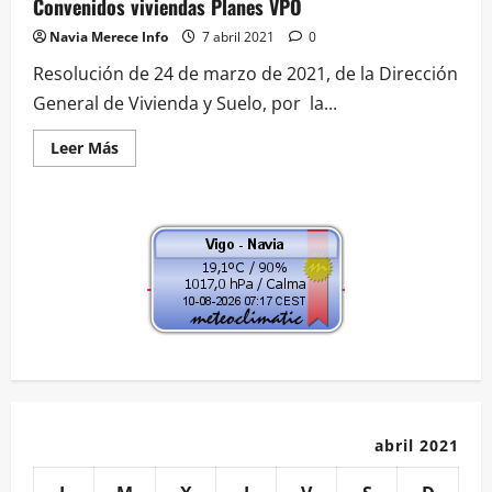
Convenidos viviendas Planes VPO
Navia Merece Info
7 abril 2021
0
Resolución de 24 de marzo de 2021, de la Dirección
General de Vivienda y Suelo, por la...
Leer
Leer Más
más
acerca
de
Nuevos
tipos
de
interés
2021
para
préstamos
Convenidos
viviendas
Planes
VPO
abril 2021