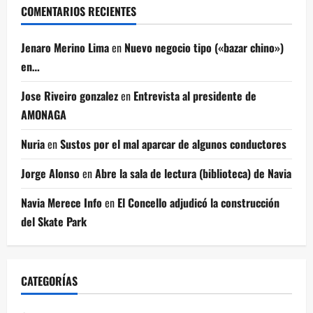
COMENTARIOS RECIENTES
Jenaro Merino Lima
en
Nuevo negocio tipo («bazar chino»)
en…
Jose Riveiro gonzalez
en
Entrevista al presidente de
AMONAGA
Nuria
en
Sustos por el mal aparcar de algunos conductores
Jorge Alonso
en
Abre la sala de lectura (biblioteca) de Navia
Navia Merece Info
en
El Concello adjudicó la construcción
del Skate Park
CATEGORÍAS