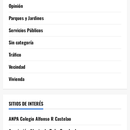
Opinión
Parques y Jardines
Servicios Públicos
Sin categoría
Tráfico
Vecindad
Vivienda
SITIOS DE INTERÉS
ANPA Colegio Alfonso R Castelao