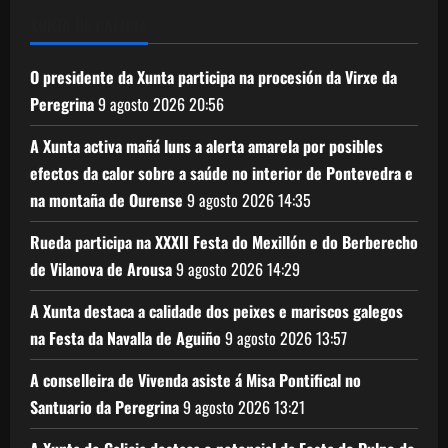
XUNTA DE GALICIA
O presidente da Xunta participa na procesión da Virxe da
Peregrina
9 agosto 2026
20:56
A Xunta activa mañá luns a alerta amarela por posibles
efectos da calor sobre a saúde no interior de Pontevedra e
na montaña de Ourense
9 agosto 2026
14:35
Rueda participa na XXXII Festa do Mexillón e do Berberecho
de Vilanova de Arousa
9 agosto 2026
14:29
A Xunta destaca a calidade dos peixes e mariscos galegos
na Festa da Navalla de Aguiño
9 agosto 2026
13:57
A conselleira de Vivenda asiste á Misa Pontifical no
Santuario da Peregrina
9 agosto 2026
13:21