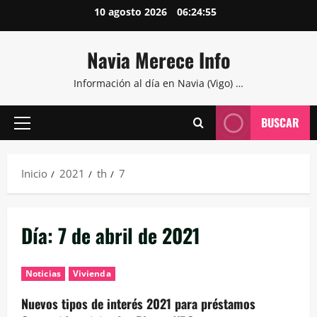
Saltar
10 agosto 2026
06:24:56
al
contenido
Navia Merece Info
Información al día en Navia (Vigo) …
BUSCAR
Menú
principal
Inicio
2021
th
7
Día:
7 de abril de 2021
Noticias
Vivienda
Nuevos tipos de interés 2021 para préstamos