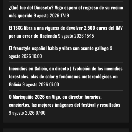
¿Qué fue del Dinoseto? Vigo espera el regreso de su vecino
más querido
9 agosto 2026
17:19
El TSXG libra a una viguesa de devolver 2.500 euros del IMV
por un error de Hacienda
9 agosto 2026
15:15
El freestyle español habla y vibra con acento gallego
9
agosto 2026
10:00
Incendios en Galicia, en directo | Evolución de los incendios
forestales, olas de calor y fenómenos metereológicos en
Galicia
9 agosto 2026
07:00
O Marisquiño 2026 en Vigo, en directo: horarios,
conciertos, las mejores imágenes del festival y resultados
9 agosto 2026
07:00