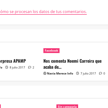
ómo se procesan los datos de tus comentarios.
facebook
sorpresa APAMP
Nos comenta Noemi Carreira que
acaba de…
fo
8 julio 2017
2
Navia Merece Info
7 julio 2017
0
Sin categoría