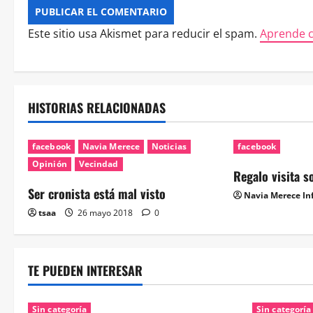
Este sitio usa Akismet para reducir el spam.
Aprende c
HISTORIAS RELACIONADAS
facebook
Navia Merece
Noticias
facebook
Opinión
Vecindad
Regalo visita 
Ser cronista está mal visto
Navia Merece In
tsaa
26 mayo 2018
0
TE PUEDEN INTERESAR
Sin categoría
Sin categoría