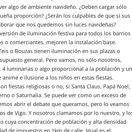
 ver algo de ambiente navideño. ¿Deben cargar sólo
ueña proporción? ¿Serán los culpables de que si sus
aborar que nos quedemos sin luces navideñas?
nversión de iluminación festiva para todos los barrios
s o comerciantes, mejoren la instalación base.
eis o Bouzas tienen iluminación en sus plazas o
esupuesto general. Pero vamos, no sólo nosotros,
, 4 luminarias o algo proporcional a la población y u
anime e ilusione a los niños en estas fiestas.
on fiestas religiosas o no, si Santa Claus, Papá Noel,
vierno o Saturnalia. Se puede ver como un exceso de
demos abrir el debate que queramos, pero lo veamos
ios de Vigo. Y nosotros clamamos por lo nuestro, y lo
 cuya concentración de población y alta densidad
ad de impuestos en 1km de calle. Igual es el