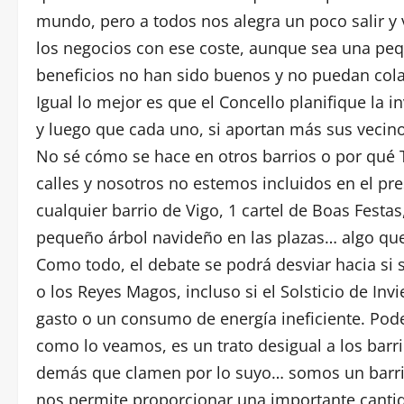
mundo, pero a todos nos alegra un poco salir y
los negocios con ese coste, aunque sea una peq
beneficios no han sido buenos y no puedan col
Igual lo mejor es que el Concello planifique la i
y luego que cada uno, si aportan más sus vecino
No sé cómo se hace en otros barrios o por qué T
calles y nosotros no estemos incluidos en el pr
cualquier barrio de Vigo, 1 cartel de Boas Festas
pequeño árbol navideño en las plazas… algo que 
Como todo, el debate se podrá desviar hacia si s
o los Reyes Magos, incluso si el Solsticio de In
gasto o un consumo de energía ineficiente. Po
como lo veamos, es un trato desigual a los barr
demás que clamen por lo suyo… somos un barrio
nos permite proporcionar una importante cantid