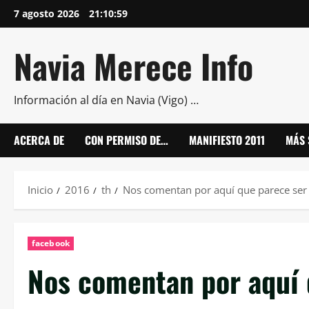
Saltar
7 agosto 2026
21:11:00
al
contenido
Navia Merece Info
Información al día en Navia (Vigo) …
ACERCA DE
CON PERMISO DE…
MANIFIESTO 2011
MÁS 
Inicio
2016
th
Nos comentan por aquí que parece se
facebook
Nos comentan por aquí 