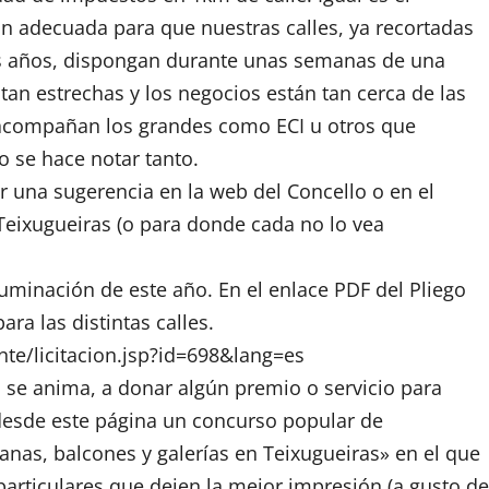
 adecuada para que nuestras calles, ya recortadas
s años, dispongan durante unas semanas de una
 tan estrechas y los negocios están tan cerca de las
 acompañan los grandes como ECI u otros que
 se hace notar tanto.
 una sugerencia en la web del Concello o en el
Teixugueiras (o para donde cada no lo vea
luminación de este año. En el enlace PDF del Pliego
ra las distintas calles.
nte/licitacion.jsp?id=698
&lang=es
 se anima, a donar algún premio o servicio para
desde este página un concurso popular de
anas, balcones y galerías en Teixugueiras» en el que
articulares que dejen la mejor impresión (a gusto de