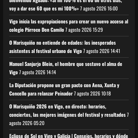
Bienvenido Aguado: «Si mi 100% es el 60 de otros días,
voy a dar ese 60 que es mi 100%»
7 agosto 2026
16:00
Vigo inicia las expropiaciones para crear un nuevo acceso al
colegio Párroco Don Camilo
7 agosto 2026
15:29
O Marisquiño no entiende de edades: los inesperados
asistentes al festival urbano de Vigo
7 agosto 2026
14:41
Manuel Sanjurjo Blein, el hombre que sostuvo el alma de
Vigo
7 agosto 2026
14:14
La Diputación propone un gran pacto con Aena, Xunta y
Concello para relanzar Peinador
7 agosto 2026
10:18
O Marisquiño 2026 en Vigo, en directo: horarios,
conciertos, las mejores imágenes del festival y resultados
7
agosto 2026
05:20
Eclipse de Sol en Vigo y Galicia | Consejos, horarios y dónde