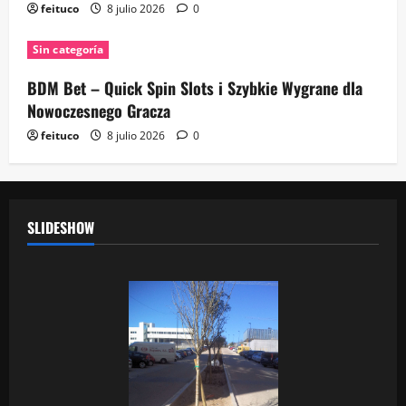
feituco
8 julio 2026
0
Sin categoría
BDM Bet – Quick Spin Slots i Szybkie Wygrane dla
Nowoczesnego Gracza
feituco
8 julio 2026
0
SLIDESHOW