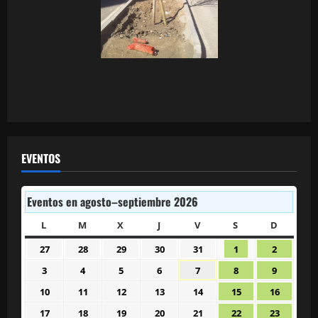
EVENTOS
Eventos en agosto–septiembre 2026
L
LUNES
M
MARTES
X
MIÉRCOLES
J
JUEVES
V
VIERNES
S
SÁBADO
D
DOMIN
27
28
29
30
31
1
2
27
28
29
30
31
1
2
julio
julio
julio
julio
julio
agosto
agosto
3
4
5
6
7
8
9
3
4
5
6
7
8
9
2026
2026
2026
2026
2026
2026
2026
agosto
agosto
agosto
agosto
agosto
agosto
agosto
10
11
12
13
14
15
16
10
11
12
13
14
15
16
2026
2026
2026
2026
2026
2026
2026
agosto
agosto
agosto
agosto
agosto
agosto
agosto
17
18
19
20
21
22
23
17
18
19
20
21
22
23