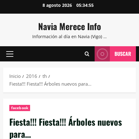
Saltar
8 agosto 2026
05:34:56
al
contenido
Navia Merece Info
Información al día en Navia (Vigo) …
BUSCAR
Menú
principal
Inicio
2016
th
Fiesta!!! Fiesta!!! Árboles nuevos para…
facebook
Fiesta!!! Fiesta!!! Árboles nuevos
para…