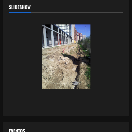
SLIDESHOW
EVENTOS