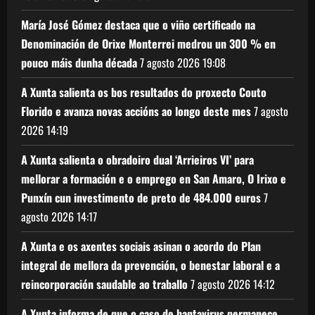
María José Gómez destaca que o viño certificado na
Denominación de Orixe Monterrei medrou un 300 % en
pouco máis dunha década
7 agosto 2026
19:08
A Xunta salienta os bos resultados do proxecto Couto
Florido e avanza novas accións ao longo deste mes
7 agosto
2026
14:19
A Xunta salienta o obradoiro dual ‘Arrieiros VI’ para
mellorar a formación e o emprego en San Amaro, O Irixo e
Punxín cun investimento de preto de 484.000 euros
7
agosto 2026
14:17
A Xunta e os axentes sociais asinan o acordo do Plan
integral de mellora da prevención, o benestar laboral e a
reincorporación saudable ao traballo
7 agosto 2026
14:12
A Xunta informa de que o caso de hantavirus permanece