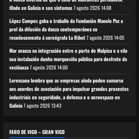
illado en Galicia e sen síntomas
7 agosto 2026
14:08
López Campos gaba o traballo da Fundación Manolo Paz a
prol da difusión da danza contemporánea co
recoñecemento á coreógrafa La Ribot
7 agosto 2026
14:05
Mar avanza na integración entre o porto de Malpica e a vila
coa instalación dunha marquesiña pública para desfrute da
veciñanza
7 agosto 2026
14:00
Lorenzana lembra que as empresas aínda poden sumarse
aos acordos de asociación para impulsar grandes proxectos
industriais en seguridade, a defensa e o aeroespazo en
Galicia
7 agosto 2026
13:43
FARO DE VIGO – GRAN VIGO