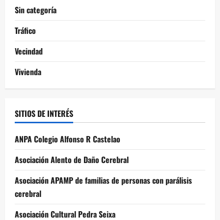
Sin categoría
Tráfico
Vecindad
Vivienda
SITIOS DE INTERÉS
ANPA Colegio Alfonso R Castelao
Asociación Alento de Daño Cerebral
Asociación APAMP de familias de personas con parálisis
cerebral
Asociación Cultural Pedra Seixa