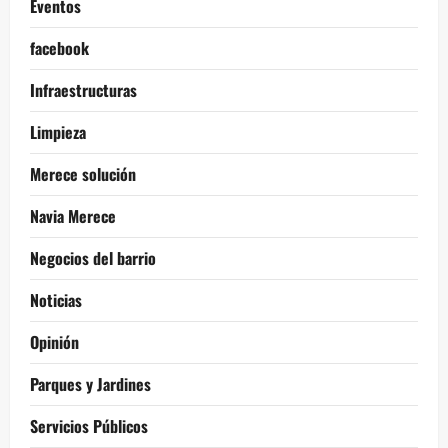
Eventos
facebook
Infraestructuras
Limpieza
Merece solución
Navia Merece
Negocios del barrio
Noticias
Opinión
Parques y Jardines
Servicios Públicos