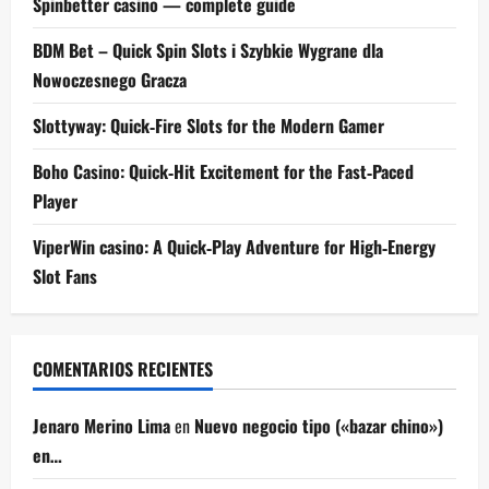
Spinbetter casino — complete guide
BDM Bet – Quick Spin Slots i Szybkie Wygrane dla
Nowoczesnego Gracza
Slottyway: Quick‑Fire Slots for the Modern Gamer
Boho Casino: Quick‑Hit Excitement for the Fast‑Paced
Player
ViperWin casino: A Quick‑Play Adventure for High‑Energy
Slot Fans
COMENTARIOS RECIENTES
Jenaro Merino Lima
en
Nuevo negocio tipo («bazar chino»)
en…