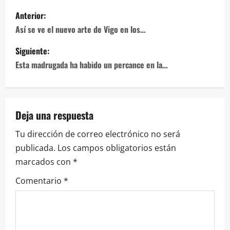
Navegación
Anterior:
de
Así se ve el nuevo arte de Vigo en los…
entradas
Siguiente:
Esta madrugada ha habido un percance en la…
Deja una respuesta
Tu dirección de correo electrónico no será
publicada.
Los campos obligatorios están
marcados con
*
Comentario
*