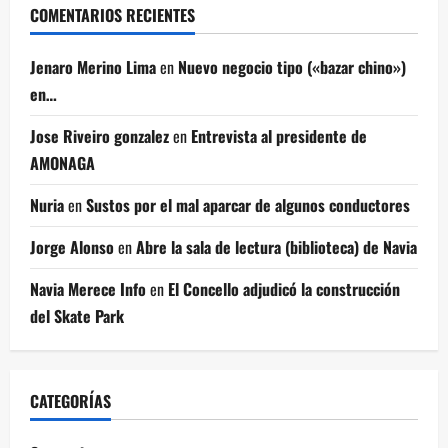
COMENTARIOS RECIENTES
Jenaro Merino Lima
en
Nuevo negocio tipo («bazar chino»)
en…
Jose Riveiro gonzalez
en
Entrevista al presidente de
AMONAGA
Nuria
en
Sustos por el mal aparcar de algunos conductores
Jorge Alonso
en
Abre la sala de lectura (biblioteca) de Navia
Navia Merece Info
en
El Concello adjudicó la construcción
del Skate Park
CATEGORÍAS