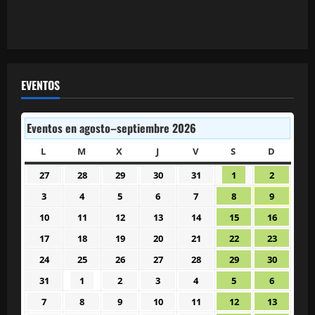
EVENTOS
Eventos en agosto–septiembre 2026
L
LUNES
M
MARTES
X
MIÉRCOLES
J
JUEVES
V
VIERNES
S
SÁBADO
D
DOMIN
27
28
29
30
31
1
2
27
28
29
30
31
1
2
julio
julio
julio
julio
julio
agosto
agosto
3
4
5
6
7
8
9
3
4
5
6
7
8
9
2026
2026
2026
2026
2026
2026
2026
agosto
agosto
agosto
agosto
agosto
agosto
agosto
10
11
12
13
14
15
16
10
11
12
13
14
15
16
2026
2026
2026
2026
2026
2026
2026
agosto
agosto
agosto
agosto
agosto
agosto
agosto
17
18
19
20
21
22
23
17
18
19
20
21
22
23
2026
2026
2026
2026
2026
2026
2026
agosto
agosto
agosto
agosto
agosto
agosto
agosto
24
25
26
27
28
29
30
24
25
26
27
28
29
30
2026
2026
2026
2026
2026
2026
2026
agosto
agosto
agosto
agosto
agosto
agosto
agosto
31
1
2
3
4
5
6
31
1
2
3
4
5
6
2026
2026
2026
2026
2026
2026
2026
agosto
septiembre
septiembre
septiembre
septiembre
septiembre
septiem
7
8
9
10
11
12
13
7
8
9
10
11
12
13
2026
2026
2026
2026
2026
2026
2026