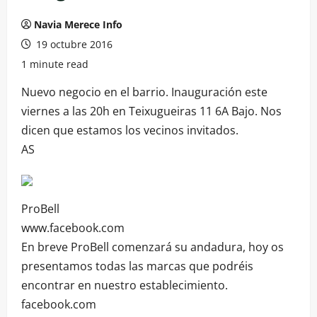
Navia Merece Info
19 octubre 2016
1 minute read
Nuevo negocio en el barrio. Inauguración este
viernes a las 20h en Teixugueiras 11 6A Bajo. Nos
dicen que estamos los vecinos invitados.
AS
ProBell
www.facebook.com
En breve ProBell comenzará su andadura, hoy os
presentamos todas las marcas que podréis
encontrar en nuestro establecimiento.
facebook.com