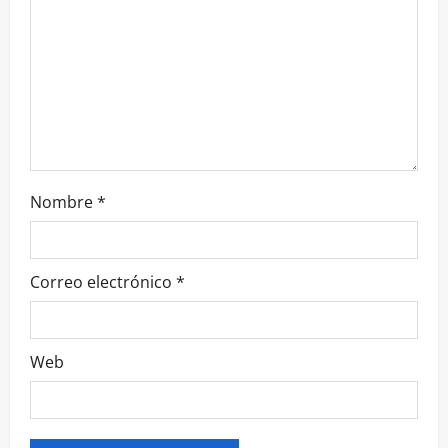
Nombre
*
Correo electrónico
*
Web