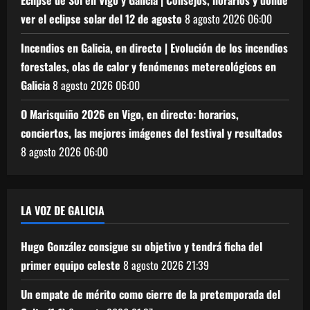
Eclipse de Sol en Vigo y Galicia | Consejos, horarios y dónde
ver el eclipse solar del 12 de agosto
8 agosto 2026
06:00
Incendios en Galicia, en directo | Evolución de los incendios
forestales, olas de calor y fenómenos metereológicos en
Galicia
8 agosto 2026
06:00
O Marisquiño 2026 en Vigo, en directo: horarios,
conciertos, las mejores imágenes del festival y resultados
8 agosto 2026
06:00
LA VOZ DE GALICIA
Hugo González consigue su objetivo y tendrá ficha del
primer equipo celeste
8 agosto 2026
21:39
Un empate de mérito como cierre de la pretemporada del