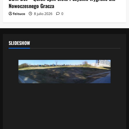
Nowoczesnego Gracza
feituco
8 julio 2026
0
SLIDESHOW