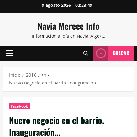
Saltar
9 agosto 2026
02:23:50
al
contenido
Navia Merece Info
Información al día en Navia (Vigo) …
BUSCAR
Menú
principal
Inicio
2016
th
Nuevo negocio en el barrio. Inauguración…
facebook
Nuevo negocio en el barrio.
Inauguración…