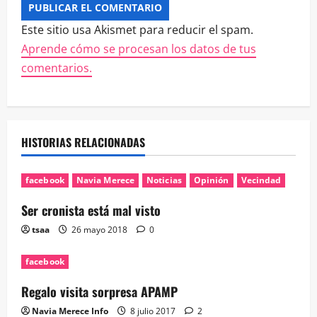
Este sitio usa Akismet para reducir el spam.
Aprende cómo se procesan los datos de tus
comentarios.
HISTORIAS RELACIONADAS
facebook
Navia Merece
Noticias
Opinión
Vecindad
Ser cronista está mal visto
tsaa
26 mayo 2018
0
facebook
Regalo visita sorpresa APAMP
Navia Merece Info
8 julio 2017
2