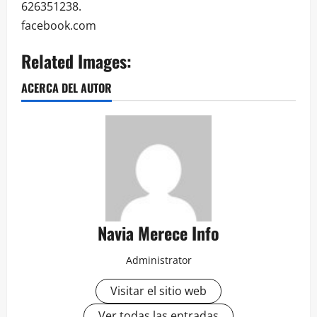
626351238.
facebook.com
Related Images:
ACERCA DEL AUTOR
Navia Merece Info
Administrator
Visitar el sitio web
Ver todas las entradas