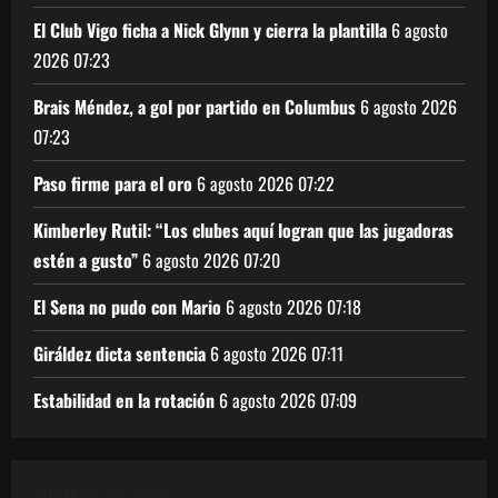
El Club Vigo ficha a Nick Glynn y cierra la plantilla
6 agosto
2026
07:23
Brais Méndez, a gol por partido en Columbus
6 agosto 2026
07:23
Paso firme para el oro
6 agosto 2026
07:22
Kimberley Rutil: “Los clubes aquí logran que las jugadoras
estén a gusto”
6 agosto 2026
07:20
El Sena no pudo con Mario
6 agosto 2026
07:18
Giráldez dicta sentencia
6 agosto 2026
07:11
Estabilidad en la rotación
6 agosto 2026
07:09
XUNTA DE GALICIA