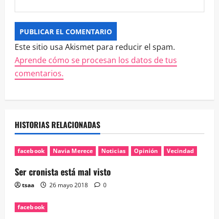
Este sitio usa Akismet para reducir el spam.
Aprende cómo se procesan los datos de tus
comentarios.
HISTORIAS RELACIONADAS
facebook
Navia Merece
Noticias
Opinión
Vecindad
Ser cronista está mal visto
tsaa
26 mayo 2018
0
facebook