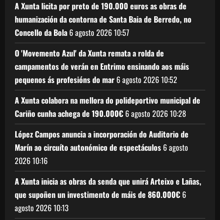
A Xunta licita por preto de 190.000 euros as obras de
humanización da contorna de Santa Baia de Berredo, no
Concello da Bola
6 agosto 2026
10:57
O 'Movemento Azul' da Xunta remata a rolda de
campamentos de verán en Entrimo ensinando aos máis
pequenos ás profesións do mar
6 agosto 2026
10:52
A Xunta colabora na mellora do polideportivo municipal de
Cariño cunha achega de 190.000€
6 agosto 2026
10:28
López Campos anuncia a incorporación do Auditorio de
Marín ao circuíto autonómico de espectáculos
6 agosto
2026
10:16
A Xunta inicia as obras da senda que unirá Arteixo e Lañas,
que supoñen un investimento de máis de 860.000€
6
agosto 2026
10:13