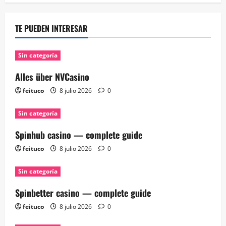
TE PUEDEN INTERESAR
Sin categoría
Alles über NVCasino
feituco
8 julio 2026
0
Sin categoría
Spinhub casino — complete guide
feituco
8 julio 2026
0
Sin categoría
Spinbetter casino — complete guide
feituco
8 julio 2026
0