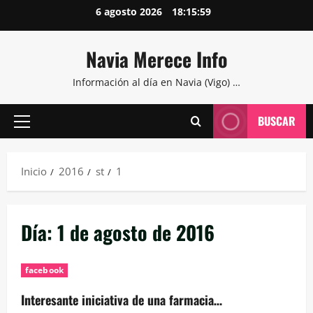
Saltar
6 agosto 2026
18:16:00
al
contenido
Navia Merece Info
Información al día en Navia (Vigo) …
BUSCAR
Menú
principal
Inicio
2016
st
1
Día:
1 de agosto de 2016
facebook
Interesante iniciativa de una farmacia…