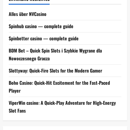
Alles über NVCasino
Spinhub casino — complete guide
Spinbetter casino — complete guide
BDM Bet – Quick Spin Slots i Szybkie Wygrane dla
Nowoczesnego Gracza
Slottyway: Quick‑Fire Slots for the Modern Gamer
Boho Casino: Quick‑Hit Excitement for the Fast‑Paced
Player
ViperWin casino: A Quick‑Play Adventure for High‑Energy
Slot Fans