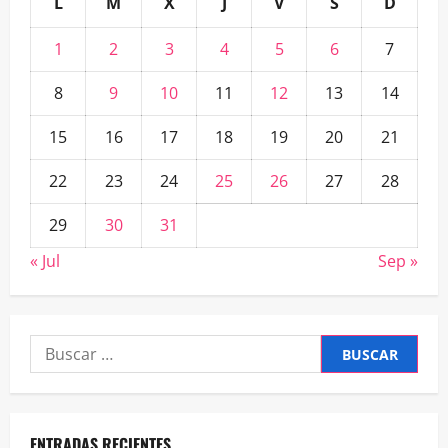
L
M
X
J
V
S
D
1
2
3
4
5
6
7
8
9
10
11
12
13
14
15
16
17
18
19
20
21
22
23
24
25
26
27
28
29
30
31
« Jul
Sep »
Buscar:
ENTRADAS RECIENTES