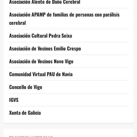
Asociación Alento de Daño Cerebral
Asociación APAMP de familias de personas con parálisis
cerebral
Asociación Cultural Pedra Seixa
Asociación de Vecinos Emilio Crespo
Asociación de Vecinos Novo Vigo
Comunidad Virtual PAU de Navia
Concello de Vigo
IGVS
Xunta de Galicia