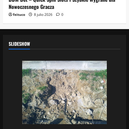
Nowoczesnego Gracza
feituco
8 julio 2026
0
SLIDESHOW