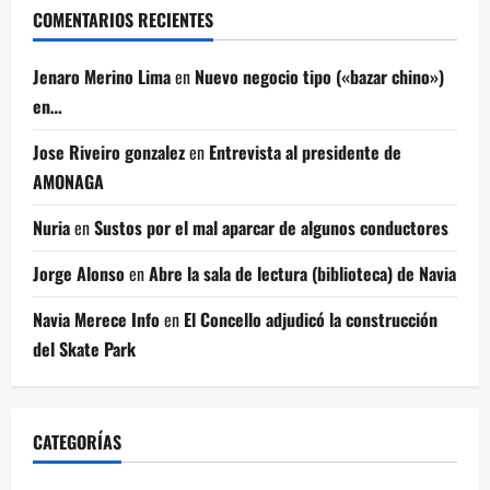
COMENTARIOS RECIENTES
Jenaro Merino Lima
en
Nuevo negocio tipo («bazar chino»)
en…
Jose Riveiro gonzalez
en
Entrevista al presidente de
AMONAGA
Nuria
en
Sustos por el mal aparcar de algunos conductores
Jorge Alonso
en
Abre la sala de lectura (biblioteca) de Navia
Navia Merece Info
en
El Concello adjudicó la construcción
del Skate Park
CATEGORÍAS