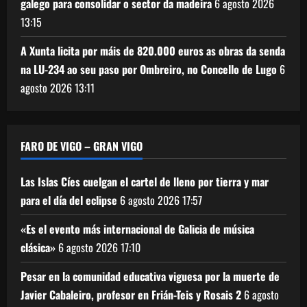
galego para consolidar o sector da madeira
6 agosto 2026
13:15
A Xunta licita por máis de 820.000 euros as obras da senda
na LU-234 ao seu paso por Ombreiro, no Concello de Lugo
6
agosto 2026
13:11
FARO DE VIGO – GRAN VIGO
Las Islas Cíes cuelgan el cartel de lleno por tierra y mar
para el día del eclipse
6 agosto 2026
17:57
«Es el evento más internacional de Galicia de música
clásica»
6 agosto 2026
17:10
Pesar en la comunidad educativa viguesa por la muerte de
Javier Cabaleiro, profesor en Frián-Teis y Rosais 2
6 agosto