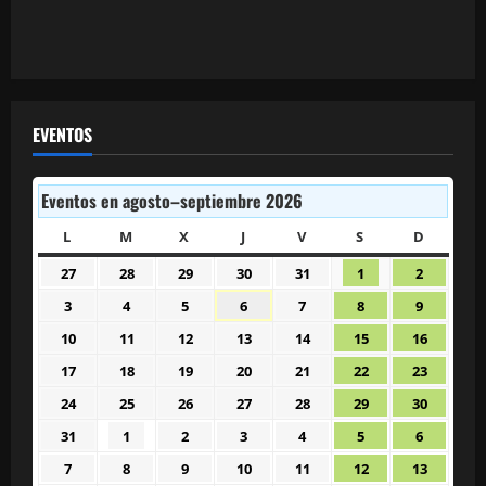
EVENTOS
Eventos en agosto–septiembre 2026
L
LUNES
M
MARTES
X
MIÉRCOLES
J
JUEVES
V
VIERNES
S
SÁBADO
D
DOMIN
27
28
29
30
31
1
2
27
28
29
30
31
1
2
julio
julio
julio
julio
julio
agosto
agosto
3
4
5
6
7
8
9
3
4
5
6
7
8
9
2026
2026
2026
2026
2026
2026
2026
agosto
agosto
agosto
agosto
agosto
agosto
agosto
10
11
12
13
14
15
16
10
11
12
13
14
15
16
2026
2026
2026
2026
2026
2026
2026
agosto
agosto
agosto
agosto
agosto
agosto
agosto
17
18
19
20
21
22
23
17
18
19
20
21
22
23
2026
2026
2026
2026
2026
2026
2026
agosto
agosto
agosto
agosto
agosto
agosto
agosto
24
25
26
27
28
29
30
24
25
26
27
28
29
30
2026
2026
2026
2026
2026
2026
2026
agosto
agosto
agosto
agosto
agosto
agosto
agosto
31
1
2
3
4
5
6
31
1
2
3
4
5
6
2026
2026
2026
2026
2026
2026
2026
agosto
septiembre
septiembre
septiembre
septiembre
septiembre
septiem
7
8
9
10
11
12
13
7
8
9
10
11
12
13
2026
2026
2026
2026
2026
2026
2026