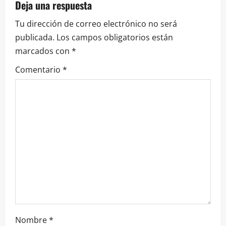
Deja una respuesta
Tu dirección de correo electrónico no será
publicada.
Los campos obligatorios están
marcados con
*
Comentario
*
Nombre
*