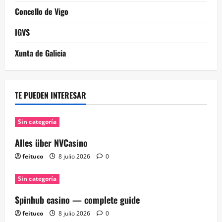
Concello de Vigo
IGVS
Xunta de Galicia
TE PUEDEN INTERESAR
Sin categoría
Alles über NVCasino
feituco
8 julio 2026
0
Sin categoría
Spinhub casino — complete guide
feituco
8 julio 2026
0