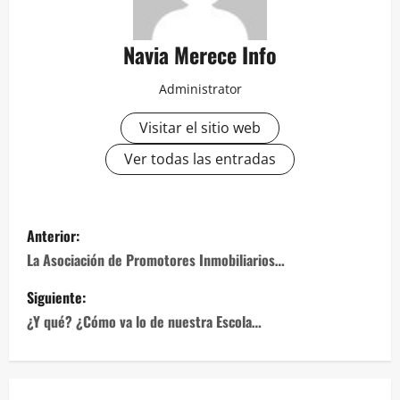
Navia Merece Info
Administrator
Visitar el sitio web
Ver todas las entradas
Navegación
Anterior:
de
La Asociación de Promotores Inmobiliarios…
entradas
Siguiente:
¿Y qué? ¿Cómo va lo de nuestra Escola…