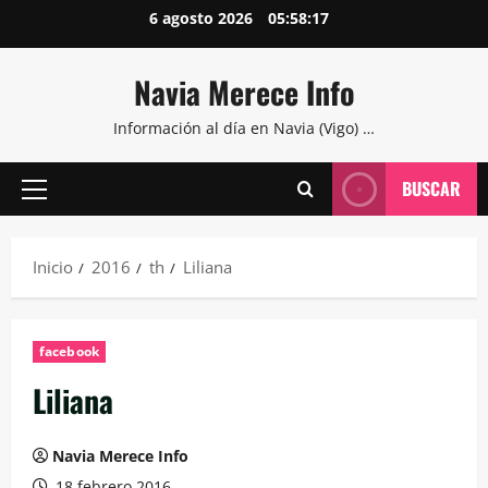
Saltar
6 agosto 2026
05:58:18
al
contenido
Navia Merece Info
Información al día en Navia (Vigo) …
BUSCAR
Menú
principal
Inicio
2016
th
Liliana
facebook
Liliana
Navia Merece Info
18 febrero 2016