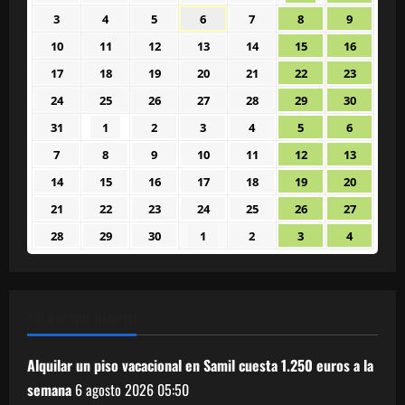
julio
julio
julio
julio
julio
agosto
agosto
3
4
5
6
7
8
9
3
4
5
6
7
8
9
2026
2026
2026
2026
2026
2026
2026
agosto
agosto
agosto
agosto
agosto
agosto
agosto
10
11
12
13
14
15
16
10
11
12
13
14
15
16
2026
2026
2026
2026
2026
2026
2026
agosto
agosto
agosto
agosto
agosto
agosto
agosto
17
18
19
20
21
22
23
17
18
19
20
21
22
23
2026
2026
2026
2026
2026
2026
2026
agosto
agosto
agosto
agosto
agosto
agosto
agosto
24
25
26
27
28
29
30
24
25
26
27
28
29
30
2026
2026
2026
2026
2026
2026
2026
agosto
agosto
agosto
agosto
agosto
agosto
agosto
31
1
2
3
4
5
6
31
1
2
3
4
5
6
2026
2026
2026
2026
2026
2026
2026
agosto
septiembre
septiembre
septiembre
septiembre
septiembre
septiem
7
8
9
10
11
12
13
7
8
9
10
11
12
13
2026
2026
2026
2026
2026
2026
2026
septiembre
septiembre
septiembre
septiembre
septiembre
septiembre
septiem
14
15
16
17
18
19
20
14
15
16
17
18
19
20
2026
2026
2026
2026
2026
2026
2026
septiembre
septiembre
septiembre
septiembre
septiembre
septiembre
septiem
21
22
23
24
25
26
27
21
22
23
24
25
26
27
2026
2026
2026
2026
2026
2026
2026
septiembre
septiembre
septiembre
septiembre
septiembre
septiembre
septiem
28
29
30
1
2
3
4
28
29
30
1
2
3
4
2026
2026
2026
2026
2026
2026
2026
septiembre
septiembre
septiembre
octubre
octubre
octubre
octubre
2026
2026
2026
2026
2026
2026
2026
ATLÁNTICO DIARIO
Alquilar un piso vacacional en Samil cuesta 1.250 euros a la
semana
6 agosto 2026
05:50