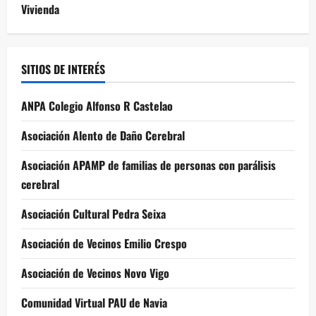
Vivienda
SITIOS DE INTERÉS
ANPA Colegio Alfonso R Castelao
Asociación Alento de Daño Cerebral
Asociación APAMP de familias de personas con parálisis
cerebral
Asociación Cultural Pedra Seixa
Asociación de Vecinos Emilio Crespo
Asociación de Vecinos Novo Vigo
Comunidad Virtual PAU de Navia