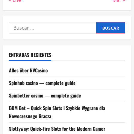
« Ene
Mar »
Buscar:
ENTRADAS RECIENTES
Alles über NVCasino
Spinhub casino — complete guide
Spinbetter casino — complete guide
BDM Bet – Quick Spin Slots i Szybkie Wygrane dla
Nowoczesnego Gracza
Slottyway: Quick‑Fire Slots for the Modern Gamer