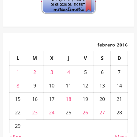
febrero 2016
L
M
X
J
V
S
D
1
2
3
4
5
6
7
8
9
10
11
12
13
14
15
16
17
18
19
20
21
22
23
24
25
26
27
28
29