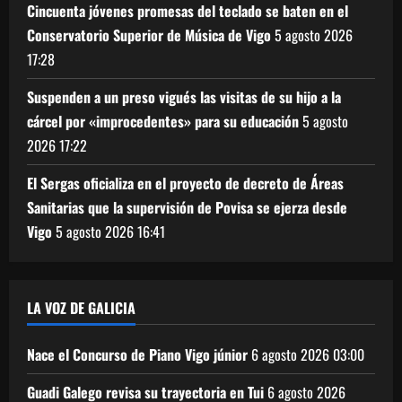
Cincuenta jóvenes promesas del teclado se baten en el
Conservatorio Superior de Música de Vigo
5 agosto 2026
17:28
Suspenden a un preso vigués las visitas de su hijo a la
cárcel por «improcedentes» para su educación
5 agosto
2026
17:22
El Sergas oficializa en el proyecto de decreto de Áreas
Sanitarias que la supervisión de Povisa se ejerza desde
Vigo
5 agosto 2026
16:41
LA VOZ DE GALICIA
Nace el Concurso de Piano Vigo júnior
6 agosto 2026
03:00
Guadi Galego revisa su trayectoria en Tui
6 agosto 2026