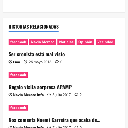
HISTORIAS RELACIONADAS
facebook
Navia Merece
Noticias
Opinión
Vecindad
Ser cronista está mal visto
tsaa
26 mayo 2018
0
facebook
Regalo visita sorpresa APAMP
Navia Merece Info
8 julio 2017
2
facebook
Nos comenta Noemi Carreira que acaba de…
Navia Merece Info
7 julio 2017
0