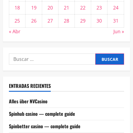
18
19
20
21
22
23
24
25
26
27
28
29
30
31
« Abr
Jun »
Buscar:
ENTRADAS RECIENTES
Alles über NVCasino
Spinhub casino — complete guide
Spinbetter casino — complete guide