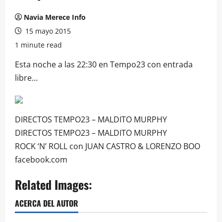
Navia Merece Info
15 mayo 2015
1 minute read
Esta noche a las 22:30 en Tempo23 con entrada
libre…
DIRECTOS TEMPO23 – MALDITO MURPHY
DIRECTOS TEMPO23 – MALDITO MURPHY
ROCK ‘N’ ROLL con JUAN CASTRO & LORENZO BOO
facebook.com
Related Images:
ACERCA DEL AUTOR