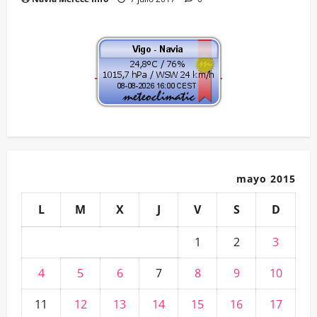
mayo 2015
L
M
X
J
V
S
D
1
2
3
4
5
6
7
8
9
10
11
12
13
14
15
16
17