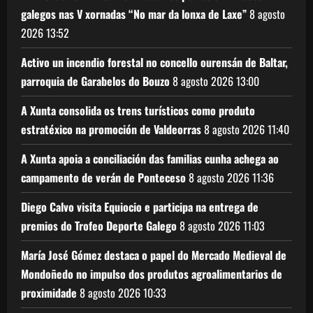
galegos nas V xornadas “No mar da lonxa de Laxe”
8 agosto
2026
13:52
Activo un incendio forestal no concello ourensán de Baltar,
parroquia de Garabelos do Bouzo
8 agosto 2026
13:00
A Xunta consolida os trens turísticos como produto
estratéxico na promoción de Valdeorras
8 agosto 2026
11:40
A Xunta apoia a conciliación das familias cunha achega ao
campamento de verán de Ponteceso
8 agosto 2026
11:36
Diego Calvo visita Equiocio e participa na entrega de
premios do Trofeo Deporte Galego
8 agosto 2026
11:03
María José Gómez destaca o papel do Mercado Medieval de
Mondoñedo no impulso dos produtos agroalimentarios de
proximidade
8 agosto 2026
10:33