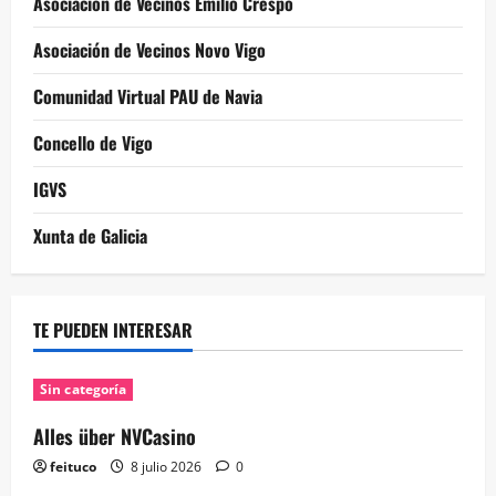
Asociación de Vecinos Emilio Crespo
Asociación de Vecinos Novo Vigo
Comunidad Virtual PAU de Navia
Concello de Vigo
IGVS
Xunta de Galicia
TE PUEDEN INTERESAR
Sin categoría
Alles über NVCasino
feituco
8 julio 2026
0