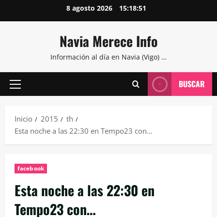
Saltar
8 agosto 2026
15:18:52
al
contenido
Navia Merece Info
Información al día en Navia (Vigo) …
BUSCAR
Menú
principal
Inicio
2015
th
Esta noche a las 22:30 en Tempo23 con…
facebook
Esta noche a las 22:30 en
Tempo23 con…