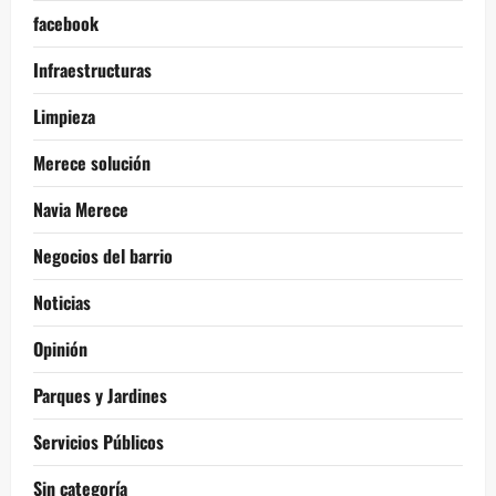
facebook
Infraestructuras
Limpieza
Merece solución
Navia Merece
Negocios del barrio
Noticias
Opinión
Parques y Jardines
Servicios Públicos
Sin categoría