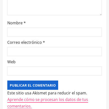
Nombre
*
Correo electrónico
*
Web
Este sitio usa Akismet para reducir el spam.
Aprende cómo se procesan los datos de tus
comentarios.