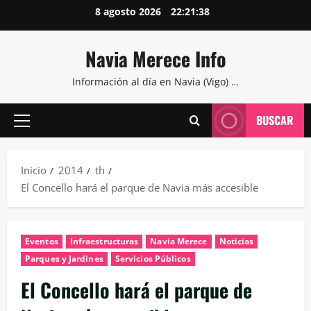
Saltar
8 agosto 2026
22:21:39
al
contenido
Navia Merece Info
Información al día en Navia (Vigo) …
BUSCAR
Menú
principal
Inicio
2014
th
El Concello hará el parque de Navia más accesible
Eventos
Infraestructuras
Navia Merece
Noticias
Parques y Jardines
Servicios Públicos
El Concello hará el parque de