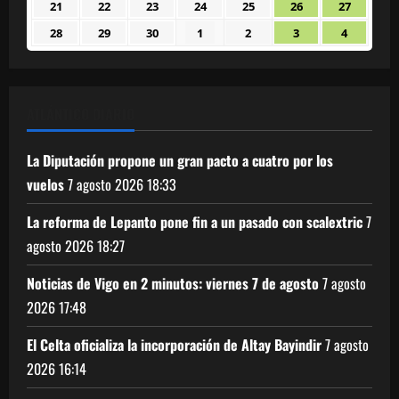
21
22
23
24
25
26
27
21
22
23
24
25
26
27
2026
2026
2026
2026
2026
2026
2026
septiembre
septiembre
septiembre
septiembre
septiembre
septiembre
septiem
28
29
30
1
2
3
4
28
29
30
1
2
3
4
2026
2026
2026
2026
2026
2026
2026
septiembre
septiembre
septiembre
octubre
octubre
octubre
octubre
2026
2026
2026
2026
2026
2026
2026
ATLÁNTICO DIARIO
La Diputación propone un gran pacto a cuatro por los
vuelos
7 agosto 2026
18:33
La reforma de Lepanto pone fin a un pasado con scalextric
7
agosto 2026
18:27
Noticias de Vigo en 2 minutos: viernes 7 de agosto
7 agosto
2026
17:48
El Celta oficializa la incorporación de Altay Bayindir
7 agosto
2026
16:14