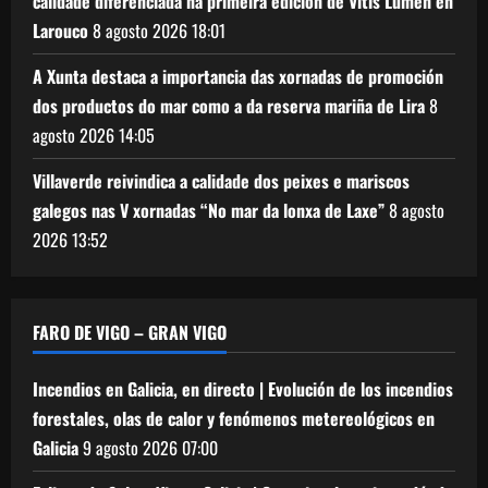
calidade diferenciada na primeira edición de Vitis Lumen en
Larouco
8 agosto 2026
18:01
A Xunta destaca a importancia das xornadas de promoción
dos productos do mar como a da reserva mariña de Lira
8
agosto 2026
14:05
Villaverde reivindica a calidade dos peixes e mariscos
galegos nas V xornadas “No mar da lonxa de Laxe”
8 agosto
2026
13:52
FARO DE VIGO – GRAN VIGO
Incendios en Galicia, en directo | Evolución de los incendios
forestales, olas de calor y fenómenos metereológicos en
Galicia
9 agosto 2026
07:00