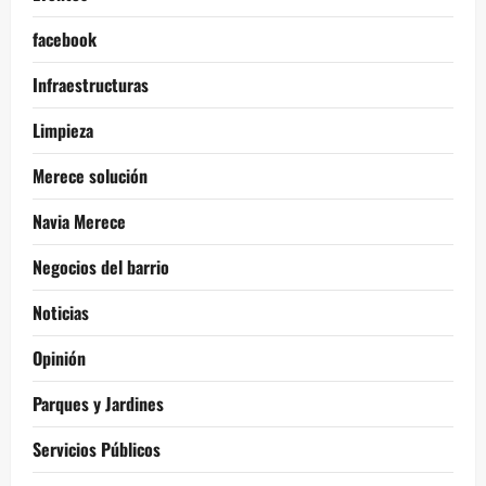
facebook
Infraestructuras
Limpieza
Merece solución
Navia Merece
Negocios del barrio
Noticias
Opinión
Parques y Jardines
Servicios Públicos