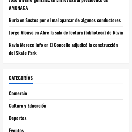
AMONAGA
Nuria
en
Sustos por el mal aparcar de algunos conductores
Jorge Alonso
en
Abre la sala de lectura (biblioteca) de Navia
Navia Merece Info
en
El Concello adjudicó la construcción
del Skate Park
CATEGORÍAS
Comercio
Cultura y Educación
Deportes
Eventos