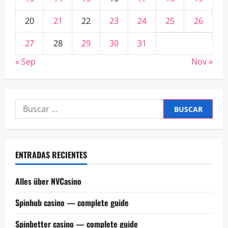
20
21
22
23
24
25
26
27
28
29
30
31
« Sep
Nov »
Buscar:
ENTRADAS RECIENTES
Alles über NVCasino
Spinhub casino — complete guide
Spinbetter casino — complete guide