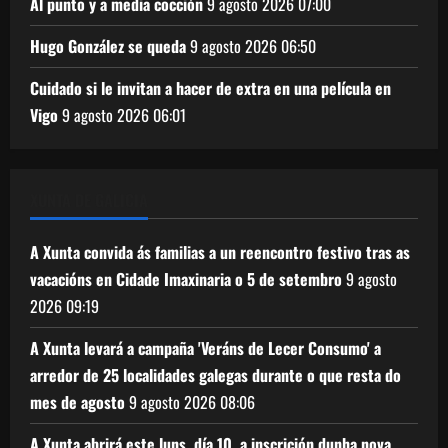
Al punto y a media cocción
9 agosto 2026
07:00
Hugo González se queda
9 agosto 2026
06:50
Cuidado si le invitan a hacer de extra en una película en
Vigo
9 agosto 2026
06:01
XUNTA DE GALICIA
A Xunta convida ás familias a un reencontro festivo tras as
vacacións en Cidade Imaxinaria o 5 de setembro
9 agosto
2026
09:19
A Xunta levará a campaña 'Veráns de Lecer Consumo' a
arredor de 25 localidades galegas durante o que resta do
mes de agosto
9 agosto 2026
08:06
A Xunta abrirá este luns, día 10, a inscrición dunha nova