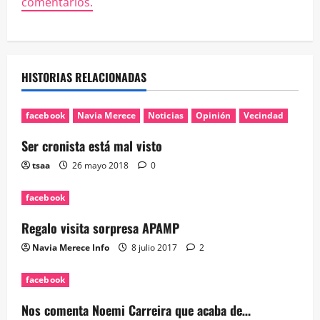
comentarios.
HISTORIAS RELACIONADAS
facebook
Navia Merece
Noticias
Opinión
Vecindad
Ser cronista está mal visto
tsaa
26 mayo 2018
0
facebook
Regalo visita sorpresa APAMP
Navia Merece Info
8 julio 2017
2
facebook
Nos comenta Noemi Carreira que acaba de…