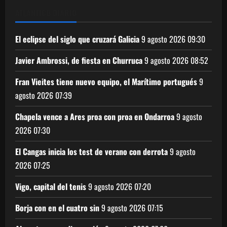
ATLÁNTICO DIARIO
El eclipse del siglo que cruzará Galicia
9 agosto 2026
09:30
Javier Ambrossi, de fiesta en Churruca
9 agosto 2026
08:52
Fran Vieites tiene nuevo equipo, el Marítimo portugués
9
agosto 2026
07:39
Chapela vence a Ares proa con proa en Ondarroa
9 agosto
2026
07:30
El Cangas inicia los test de verano con derrota
9 agosto
2026
07:25
Vigo, capital del tenis
9 agosto 2026
07:20
Borja con en el cuatro sin
9 agosto 2026
07:15