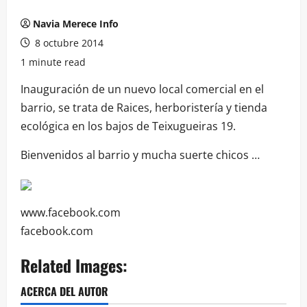
Navia Merece Info
8 octubre 2014
1 minute read
Inauguración de un nuevo local comercial en el
barrio, se trata de Raices, herboristería y tienda
ecológica en los bajos de Teixugueiras 19.
Bienvenidos al barrio y mucha suerte chicos …
www.facebook.com
facebook.com
Related Images:
ACERCA DEL AUTOR