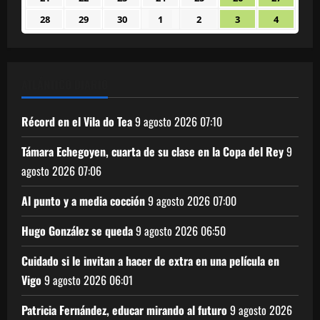
2026
2026
2026
2026
2026
2026
2026
septiembre
septiembre
septiembre
septiembre
septiembre
septiembre
septiem
28
29
30
1
2
3
4
28
29
30
1
2
3
4
2026
2026
2026
2026
2026
2026
2026
septiembre
septiembre
septiembre
octubre
octubre
octubre
octubre
2026
2026
2026
2026
2026
2026
2026
ATLÁNTICO DIARIO
Récord en el Vila do Tea
9 agosto 2026
07:10
Támara Echegoyen, cuarta de su clase en la Copa del Rey
9
agosto 2026
07:06
Al punto y a media cocción
9 agosto 2026
07:00
Hugo González se queda
9 agosto 2026
06:50
Cuidado si le invitan a hacer de extra en una película en
Vigo
9 agosto 2026
06:01
Patricia Fernández, educar mirando al futuro
9 agosto 2026