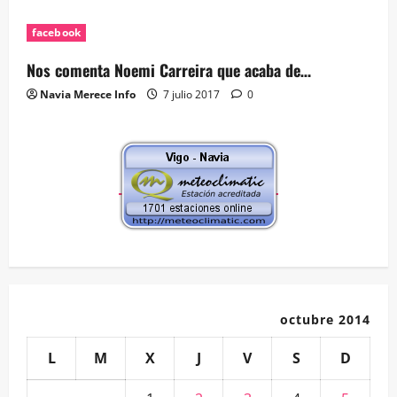
facebook
Nos comenta Noemi Carreira que acaba de…
Navia Merece Info
7 julio 2017
0
octubre 2014
L
M
X
J
V
S
D