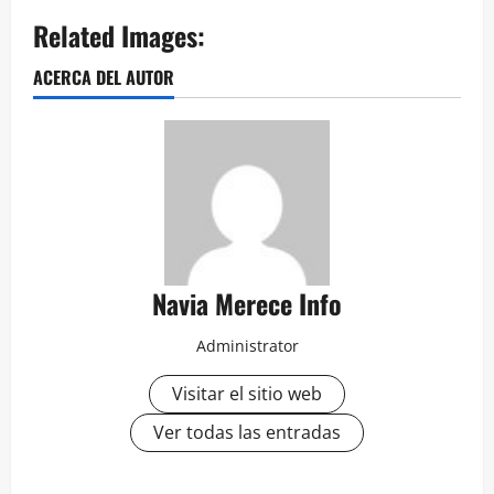
Related Images:
ACERCA DEL AUTOR
Navia Merece Info
Administrator
Visitar el sitio web
Ver todas las entradas