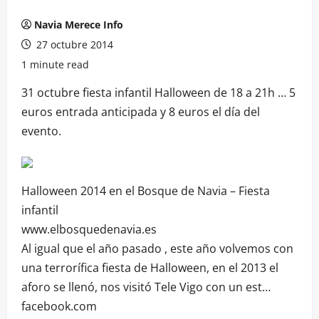
Navia Merece Info
27 octubre 2014
1 minute read
31 octubre fiesta infantil Halloween de 18 a 21h … 5
euros entrada anticipada y 8 euros el día del
evento.
Halloween 2014 en el Bosque de Navia – Fiesta
infantil
www.elbosquedenavia.es
Al igual que el año pasado , este año volvemos con
una terrorífica fiesta de Halloween, en el 2013 el
aforo se llenó, nos visitó Tele Vigo con un est…
facebook.com