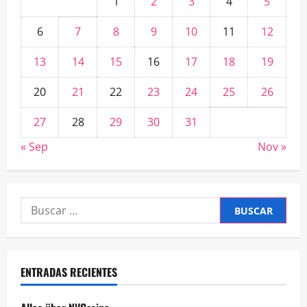
1
2
3
4
5
6
7
8
9
10
11
12
13
14
15
16
17
18
19
20
21
22
23
24
25
26
27
28
29
30
31
« Sep
Nov »
Buscar:
ENTRADAS RECIENTES