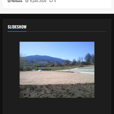
feituco
8 julio 2026
0
SLIDESHOW