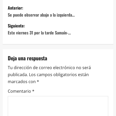
Navegación
Anterior:
de
Se puede observar abajo a la izquierda…
entradas
Siguiente:
Este viernes 31 por la tarde Samaín-…
Deja una respuesta
Tu dirección de correo electrónico no será
publicada.
Los campos obligatorios están
marcados con
*
Comentario
*