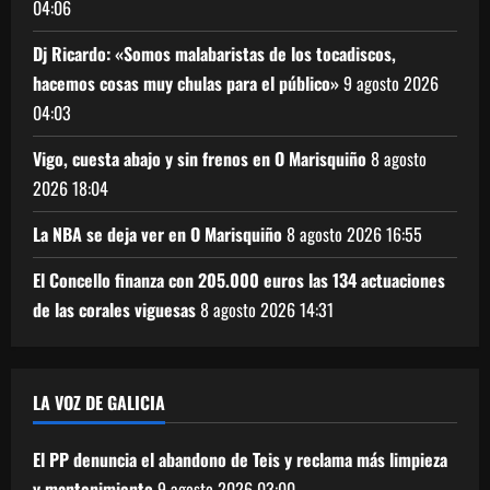
04:06
Dj Ricardo: «Somos malabaristas de los tocadiscos,
hacemos cosas muy chulas para el público»
9 agosto 2026
04:03
Vigo, cuesta abajo y sin frenos en O Marisquiño
8 agosto
2026
18:04
La NBA se deja ver en O Marisquiño
8 agosto 2026
16:55
El Concello finanza con 205.000 euros las 134 actuaciones
de las corales viguesas
8 agosto 2026
14:31
LA VOZ DE GALICIA
El PP denuncia el abandono de Teis y reclama más limpieza
y mantenimiento
9 agosto 2026
03:00