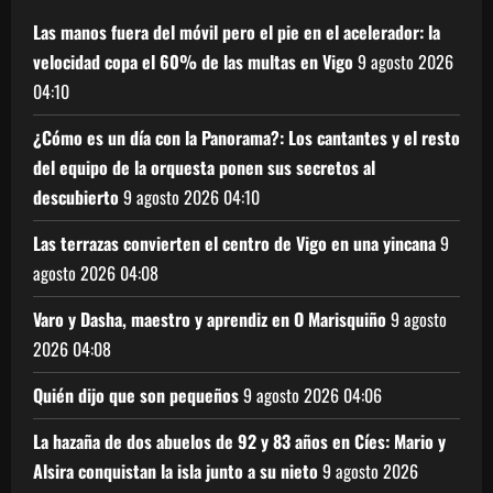
Las manos fuera del móvil pero el pie en el acelerador: la
velocidad copa el 60% de las multas en Vigo
9 agosto 2026
04:10
¿Cómo es un día con la Panorama?: Los cantantes y el resto
del equipo de la orquesta ponen sus secretos al
descubierto
9 agosto 2026
04:10
Las terrazas convierten el centro de Vigo en una yincana
9
agosto 2026
04:08
Varo y Dasha, maestro y aprendiz en O Marisquiño
9 agosto
2026
04:08
Quién dijo que son pequeños
9 agosto 2026
04:06
La hazaña de dos abuelos de 92 y 83 años en Cíes: Mario y
Alsira conquistan la isla junto a su nieto
9 agosto 2026