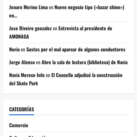
Jenaro Merino Lima
en
Nuevo negocio tipo («bazar chino»)
en…
Jose Riveiro gonzalez
en
Entrevista al presidente de
AMONAGA
Nuria
en
Sustos por el mal aparcar de algunos conductores
Jorge Alonso
en
Abre la sala de lectura (biblioteca) de Navia
Navia Merece Info
en
El Concello adjudicó la construcción
del Skate Park
CATEGORÍAS
Comercio