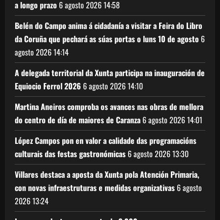
a longo prazo
6 agosto 2026
14:58
Belén do Campo anima á cidadanía a visitar a Feira do Libro
da Coruña que pechará as súas portas o luns 10 de agosto
6
agosto 2026
14:14
A delegada territorial da Xunta participa na inauguración de
Equiocio Ferrol 2026
6 agosto 2026
14:10
Martina Aneiros comproba os avances nas obras de mellora
do centro de día de maiores de Caranza
6 agosto 2026
14:01
López Campos pon en valor a calidade das programacións
culturais das festas gastronómicas
6 agosto 2026
13:30
Villares destaca a aposta da Xunta pola Atención Primaria,
con novas infraestruturas e medidas organizativas
6 agosto
2026
13:24