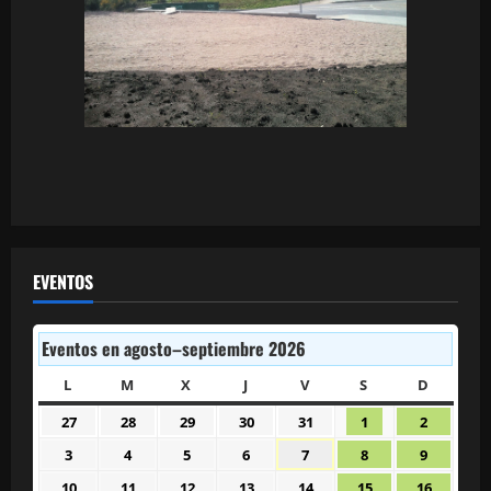
EVENTOS
Eventos en agosto–septiembre 2026
L
LUNES
M
MARTES
X
MIÉRCOLES
J
JUEVES
V
VIERNES
S
SÁBADO
D
DOMIN
27
28
29
30
31
1
2
27
28
29
30
31
1
2
julio
julio
julio
julio
julio
agosto
agosto
3
4
5
6
7
8
9
3
4
5
6
7
8
9
2026
2026
2026
2026
2026
2026
2026
agosto
agosto
agosto
agosto
agosto
agosto
agosto
10
11
12
13
14
15
16
10
11
12
13
14
15
16