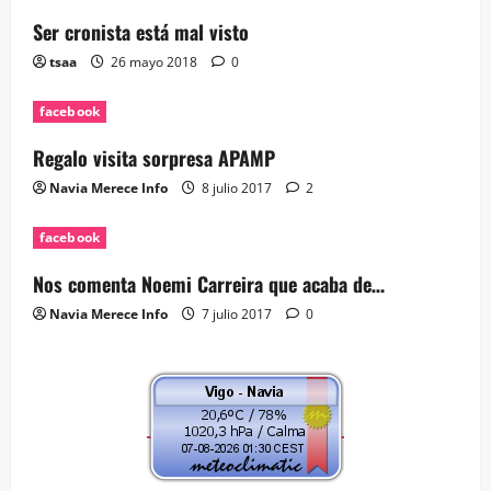
Ser cronista está mal visto
tsaa
26 mayo 2018
0
facebook
Regalo visita sorpresa APAMP
Navia Merece Info
8 julio 2017
2
facebook
Nos comenta Noemi Carreira que acaba de…
Navia Merece Info
7 julio 2017
0