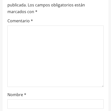
publicada.
Los campos obligatorios están
marcados con
*
Comentario
*
Nombre
*