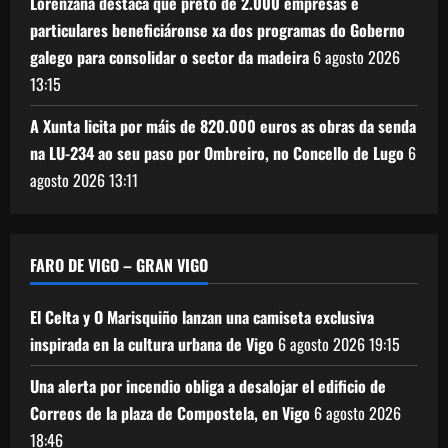
Lorenzana destaca que preto de 2.000 empresas e
particulares beneficiáronse xa dos programas do Goberno
galego para consolidar o sector da madeira
6 agosto 2026
13:15
A Xunta licita por máis de 820.000 euros as obras da senda
na LU-234 ao seu paso por Ombreiro, no Concello de Lugo
6
agosto 2026
13:11
FARO DE VIGO – GRAN VIGO
El Celta y O Marisquiño lanzan una camiseta exclusiva
inspirada en la cultura urbana de Vigo
6 agosto 2026
19:15
Una alerta por incendio obliga a desalojar el edificio de
Correos de la plaza de Compostela, en Vigo
6 agosto 2026
18:46