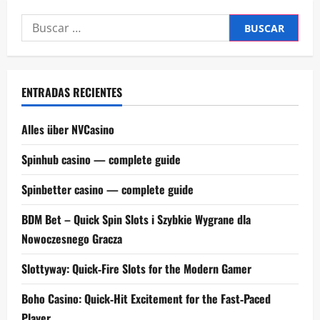
Buscar:
ENTRADAS RECIENTES
Alles über NVCasino
Spinhub casino — complete guide
Spinbetter casino — complete guide
BDM Bet – Quick Spin Slots i Szybkie Wygrane dla
Nowoczesnego Gracza
Slottyway: Quick‑Fire Slots for the Modern Gamer
Boho Casino: Quick‑Hit Excitement for the Fast‑Paced
Player