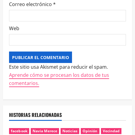
Correo electrónico
*
Web
Este sitio usa Akismet para reducir el spam.
Aprende cómo se procesan los datos de tus
comentarios.
HISTORIAS RELACIONADAS
facebook
Navia Merece
Noticias
Opinión
Vecindad