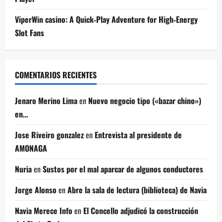
ViperWin casino: A Quick‑Play Adventure for High‑Energy
Slot Fans
COMENTARIOS RECIENTES
Jenaro Merino Lima
en
Nuevo negocio tipo («bazar chino»)
en…
Jose Riveiro gonzalez
en
Entrevista al presidente de
AMONAGA
Nuria
en
Sustos por el mal aparcar de algunos conductores
Jorge Alonso
en
Abre la sala de lectura (biblioteca) de Navia
Navia Merece Info
en
El Concello adjudicó la construcción