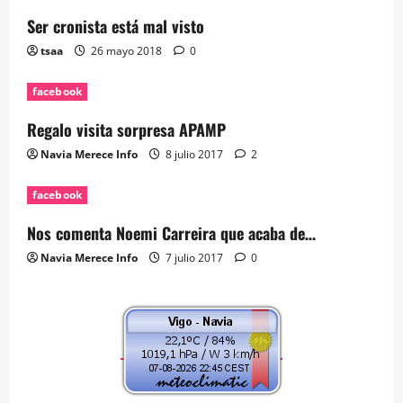
Ser cronista está mal visto
tsaa
26 mayo 2018
0
facebook
Regalo visita sorpresa APAMP
Navia Merece Info
8 julio 2017
2
facebook
Nos comenta Noemi Carreira que acaba de…
Navia Merece Info
7 julio 2017
0