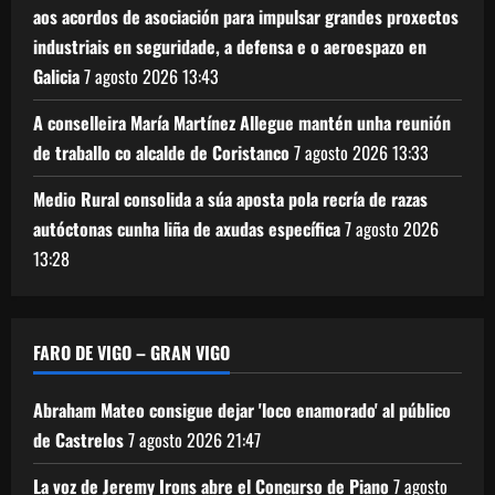
aos acordos de asociación para impulsar grandes proxectos
industriais en seguridade, a defensa e o aeroespazo en
Galicia
7 agosto 2026
13:43
A conselleira María Martínez Allegue mantén unha reunión
de traballo co alcalde de Coristanco
7 agosto 2026
13:33
Medio Rural consolida a súa aposta pola recría de razas
autóctonas cunha liña de axudas específica
7 agosto 2026
13:28
FARO DE VIGO – GRAN VIGO
Abraham Mateo consigue dejar 'loco enamorado' al público
de Castrelos
7 agosto 2026
21:47
La voz de Jeremy Irons abre el Concurso de Piano
7 agosto