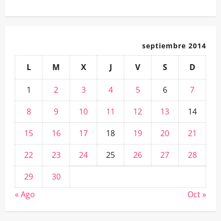
septiembre 2014
L
M
X
J
V
S
D
1
2
3
4
5
6
7
8
9
10
11
12
13
14
15
16
17
18
19
20
21
22
23
24
25
26
27
28
29
30
« Ago
Oct »