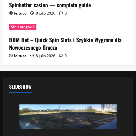
Spinbetter casino — complete guide
feituco
8 julio 2026
0
Sin categoría
BDM Bet – Quick Spin Slots i Szybkie Wygrane dla
Nowoczesnego Gracza
feituco
8 julio 2026
0
SLIDESHOW