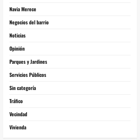
Navia Merece
Negocios del barrio
Noticias
Opinión
Parques y Jardines
Servicios Públicos
Sin categoría
Tráfico
Vecindad
Vivienda