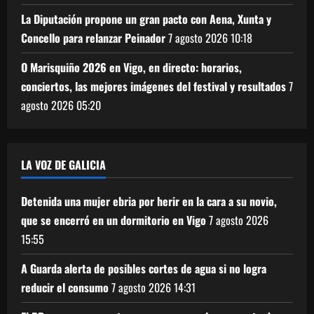
La Diputación propone un gran pacto con Aena, Xunta y
Concello para relanzar Peinador
7 agosto 2026
10:18
O Marisquiño 2026 en Vigo, en directo: horarios,
conciertos, las mejores imágenes del festival y resultados
7
agosto 2026
05:20
LA VOZ DE GALICIA
Detenida una mujer ebria por herir en la cara a su novio,
que se encerró en un dormitorio en Vigo
7 agosto 2026
15:55
A Guarda alerta de posibles cortes de agua si no logra
reducir el consumo
7 agosto 2026
14:31