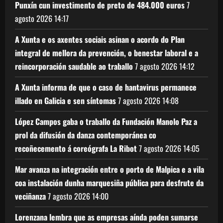
Punxín cun investimento de preto de 484.000 euros
7
agosto 2026
14:17
A Xunta e os axentes sociais asinan o acordo do Plan
integral de mellora da prevención, o benestar laboral e a
reincorporación saudable ao traballo
7 agosto 2026
14:12
A Xunta informa de que o caso de hantavirus permanece
illado en Galicia e sen síntomas
7 agosto 2026
14:08
López Campos gaba o traballo da Fundación Manolo Paz a
prol da difusión da danza contemporánea co
recoñecemento á coreógrafa La Ribot
7 agosto 2026
14:05
Mar avanza na integración entre o porto de Malpica e a vila
coa instalación dunha marquesiña pública para desfrute da
veciñanza
7 agosto 2026
14:00
Lorenzana lembra que as empresas aínda poden sumarse