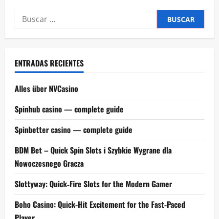
Buscar:
ENTRADAS RECIENTES
Alles über NVCasino
Spinhub casino — complete guide
Spinbetter casino — complete guide
BDM Bet – Quick Spin Slots i Szybkie Wygrane dla
Nowoczesnego Gracza
Slottyway: Quick‑Fire Slots for the Modern Gamer
Boho Casino: Quick‑Hit Excitement for the Fast‑Paced
Player