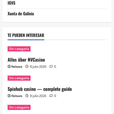
IGVS
Xunta de Galicia
TE PUEDEN INTERESAR
Sin categoría
Alles über NVCasino
feituco
8 julio 2026
0
Sin categoría
Spinhub casino — complete guide
feituco
8 julio 2026
0
Sin categoría