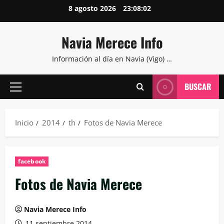
Saltar
8 agosto 2026
23:08:02
al
contenido
Navia Merece Info
Información al día en Navia (Vigo) …
BUSCAR
Menú
principal
Inicio
2014
th
Fotos de Navia Merece
facebook
Fotos de Navia Merece
Navia Merece Info
11 septiembre 2014