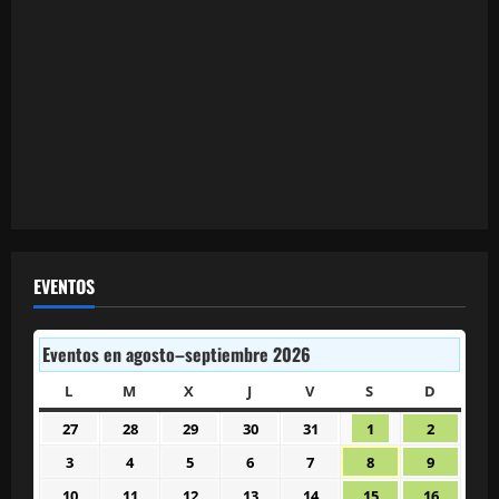
EVENTOS
Eventos en agosto–septiembre 2026
L
LUNES
M
MARTES
X
MIÉRCOLES
J
JUEVES
V
VIERNES
S
SÁBADO
D
DOMIN
27
28
29
30
31
1
2
27
28
29
30
31
1
2
julio
julio
julio
julio
julio
agosto
agosto
3
4
5
6
7
8
9
3
4
5
6
7
8
9
2026
2026
2026
2026
2026
2026
2026
agosto
agosto
agosto
agosto
agosto
agosto
agosto
10
11
12
13
14
15
16
10
11
12
13
14
15
16