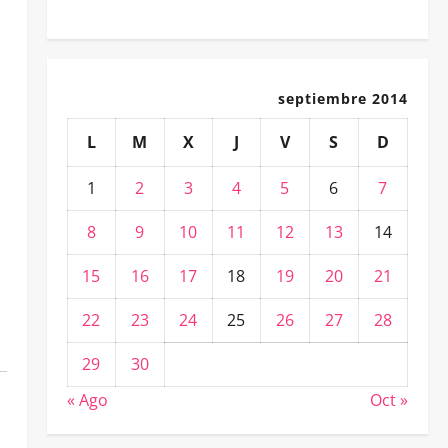
septiembre 2014
L
M
X
J
V
S
D
1
2
3
4
5
6
7
8
9
10
11
12
13
14
15
16
17
18
19
20
21
22
23
24
25
26
27
28
29
30
« Ago
Oct »