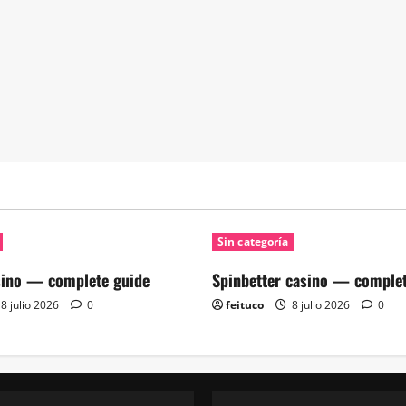
Sin categoría
sino — complete guide
Spinbetter casino — complet
8 julio 2026
0
feituco
8 julio 2026
0