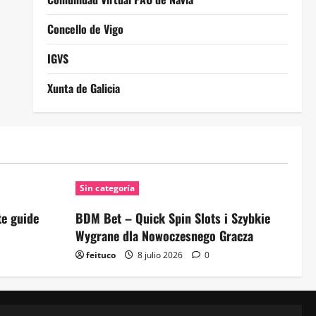
Concello de Vigo
IGVS
Xunta de Galicia
Sin categoría
e guide
BDM Bet – Quick Spin Slots i Szybkie
Wygrane dla Nowoczesnego Gracza
feituco
8 julio 2026
0