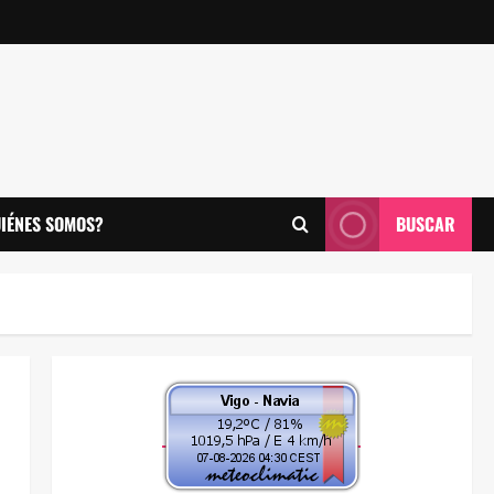
IÉNES SOMOS?
BUSCAR