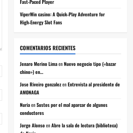
Fast‑Paced Player
ViperWin casino: A Quick‑Play Adventure for
High‑Energy Slot Fans
COMENTARIOS RECIENTES
Jenaro Merino Lima
en
Nuevo negocio tipo («bazar
chino») en…
Jose Riveiro gonzalez
en
Entrevista al presidente de
AMONAGA
Nuria
en
Sustos por el mal aparcar de algunos
conductores
Jorge Alonso
en
Abre la sala de lectura (biblioteca)