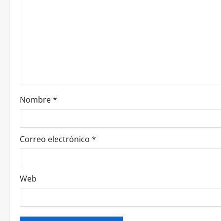
Nombre
*
Correo electrónico
*
Web