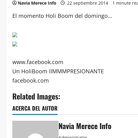
Navia Merece Info
22 septiembre 2014
1 minute re
El momento Holi Boom del domingo…
www.facebook.com
Un HoliBoom IIMMMPRESIONANTE
facebook.com
Related Images:
ACERCA DEL AUTOR
Navia Merece Info
Administrator