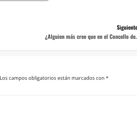
Siguiente
¿Alguien más cree que en el Concello de
Los campos obligatorios están marcados con
*