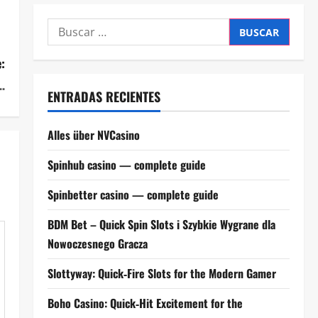
Buscar:
:
…
ENTRADAS RECIENTES
Alles über NVCasino
Spinhub casino — complete guide
Spinbetter casino — complete guide
BDM Bet – Quick Spin Slots i Szybkie Wygrane dla
Nowoczesnego Gracza
Slottyway: Quick‑Fire Slots for the Modern Gamer
Boho Casino: Quick‑Hit Excitement for the