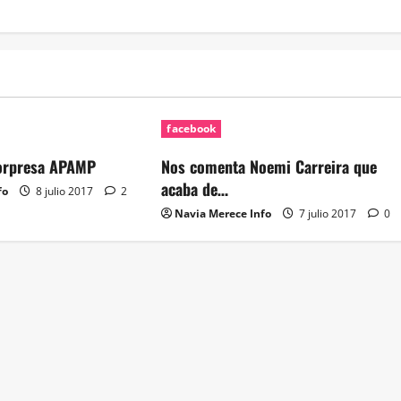
facebook
sorpresa APAMP
Nos comenta Noemi Carreira que
acaba de…
fo
8 julio 2017
2
Navia Merece Info
7 julio 2017
0