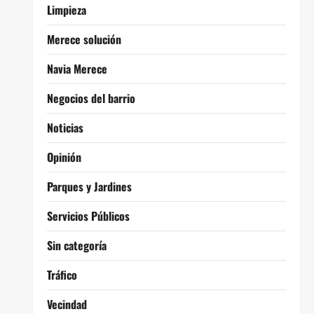
Limpieza
Merece solución
Navia Merece
Negocios del barrio
Noticias
Opinión
Parques y Jardines
Servicios Públicos
Sin categoría
Tráfico
Vecindad