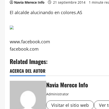
Navia Merece Info
21 septiembre 2014
1 minute re
El alcalde alucinando en colores.AS
www.facebook.com
facebook.com
Related Images:
ACERCA DEL AUTOR
Navia Merece Info
Administrator
Visitar el sitio web
Ver 