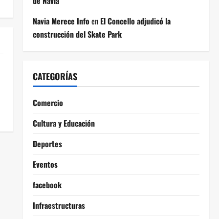
de Navia
Navia Merece Info
en
El Concello adjudicó la
construcción del Skate Park
CATEGORÍAS
Comercio
Cultura y Educación
Deportes
Eventos
facebook
Infraestructuras