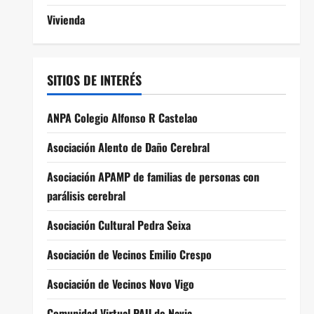
Vivienda
SITIOS DE INTERÉS
ANPA Colegio Alfonso R Castelao
Asociación Alento de Daño Cerebral
Asociación APAMP de familias de personas con
parálisis cerebral
Asociación Cultural Pedra Seixa
Asociación de Vecinos Emilio Crespo
Asociación de Vecinos Novo Vigo
Comunidad Virtual PAU de Navia