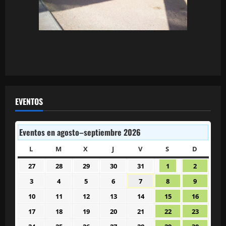
EVENTOS
Eventos en agosto–septiembre 2026
L
LUNES
M
MARTES
X
MIÉRCOLES
J
JUEVES
V
VIERNES
S
SÁBADO
D
DOMIN
27
28
29
30
31
1
2
27
28
29
30
31
1
2
julio
julio
julio
julio
julio
agosto
agosto
3
4
5
6
7
8
9
3
4
5
6
7
8
9
2026
2026
2026
2026
2026
2026
2026
agosto
agosto
agosto
agosto
agosto
agosto
agosto
10
11
12
13
14
15
16
10
11
12
13
14
15
16
2026
2026
2026
2026
2026
2026
2026
agosto
agosto
agosto
agosto
agosto
agosto
agosto
17
18
19
20
21
22
23
17
18
19
20
21
22
23
2026
2026
2026
2026
2026
2026
2026
agosto
agosto
agosto
agosto
agosto
agosto
agosto