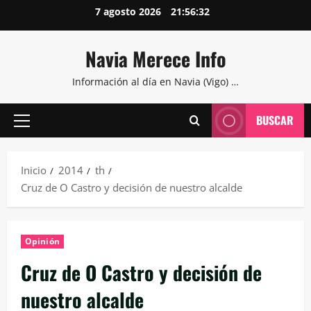
Saltar
7 agosto 2026
21:56:33
al
contenido
Navia Merece Info
Información al día en Navia (Vigo) …
BUSCAR
Menú
principal
Inicio
2014
th
Cruz de O Castro y decisión de nuestro alcalde
Opinión
Cruz de O Castro y decisión de
nuestro alcalde