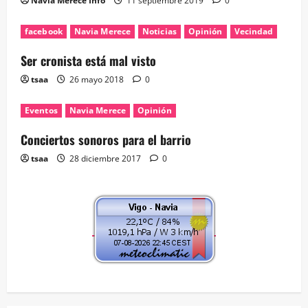
Navia Merece Info
11 septiembre 2019
0
facebook
Navia Merece
Noticias
Opinión
Vecindad
Ser cronista está mal visto
tsaa
26 mayo 2018
0
Eventos
Navia Merece
Opinión
Conciertos sonoros para el barrio
tsaa
28 diciembre 2017
0