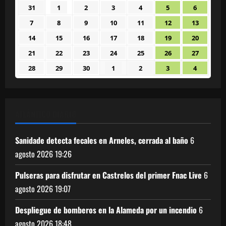
agosto
agosto
agosto
agosto
agosto
agosto
agosto
31
1
2
3
4
5
6
31
1
2
3
4
5
6
2026
2026
2026
2026
2026
2026
2026
agosto
septiembre
septiembre
septiembre
septiembre
septiembre
septiem
7
8
9
10
11
12
13
7
8
9
10
11
12
13
2026
2026
2026
2026
2026
2026
2026
septiembre
septiembre
septiembre
septiembre
septiembre
septiembre
septiem
14
15
16
17
18
19
20
14
15
16
17
18
19
20
2026
2026
2026
2026
2026
2026
2026
septiembre
septiembre
septiembre
septiembre
septiembre
septiembre
septiem
21
22
23
24
25
26
27
21
22
23
24
25
26
27
2026
2026
2026
2026
2026
2026
2026
septiembre
septiembre
septiembre
septiembre
septiembre
septiembre
septiem
28
29
30
1
2
3
4
28
29
30
1
2
3
4
2026
2026
2026
2026
2026
2026
2026
septiembre
septiembre
septiembre
octubre
octubre
octubre
octubre
2026
2026
2026
2026
2026
2026
2026
ATLÁNTICO DIARIO
Sanidade detecta fecales en Arneles, cerrada al baño
6
agosto 2026
19:26
Pulseras para disfrutar en Castrelos del primer Fnac Live
6
agosto 2026
19:07
Despliegue de bomberos en la Alameda por un incendio
6
agosto 2026
18:48