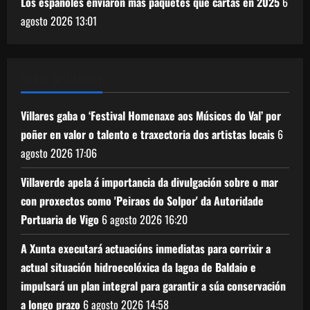
Los españoles enviaron más paquetes que cartas en 2025
6
agosto 2026
13:01
XUNTA DE GALICIA
Villares gaba o ‘Festival Homenaxe aos Músicos do Val’ por
poñer en valor o talento e traxectoria dos artistas locais
6
agosto 2026
17:06
Villaverde apela á importancia da divulgación sobre o mar
con proxectos como 'Peiraos do Solpor' da Autoridade
Portuaria de Vigo
6 agosto 2026
16:20
A Xunta executará actuacións inmediatas para corrixir a
actual situación hidroecolóxica da lagoa de Baldaio e
impulsará un plan integral para garantir a súa conservación
a longo prazo
6 agosto 2026
14:58