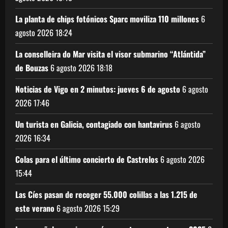
La planta de chips fotónicos Sparc moviliza 110 millones
6
agosto 2026
18:24
La conselleira do Mar visita el visor submarino “Atlántida”
de Bouzas
6 agosto 2026
18:18
Noticias de Vigo en 2 minutos: jueves 6 de agosto
6 agosto
2026
17:46
Un turista en Galicia, contagiado con hantavirus
6 agosto
2026
16:34
Colas para el último concierto de Castrelos
6 agosto 2026
15:44
Las Cíes pasan de recoger 55.000 colillas a las 1.215 de
este verano
6 agosto 2026
15:29