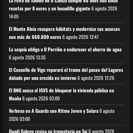
La Feira do Xamón de A Caniza cumple 60 años con cinco
recetas por 8 euros y un bocadillo gigante
6 agosto 2026
14:05
El Monte Aloia recupera hábitats y moderniza sus accesos
con más de 660.000 euros
6 agosto 2026
13:47
La sequía obliga a O Porriño a endurecer el ahorro de agua
6 agosto 2026
13:35
El Concello de Vigo reparará el tramo del paseo del Lagares
dañado por una crecida en invierno
6 agosto 2026
12:26
El BNG acusa al IGVS de bloquear la vivienda pública en
Moaña
6 agosto 2026
03:00
Verbena en A Guarda con Ritmo Joven y Solara
6 agosto
2026
03:00
Guadi Galego revisa su trayectoria en Tui
6 agosto 2026