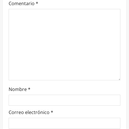
Comentario
*
Nombre
*
Correo electrónico
*