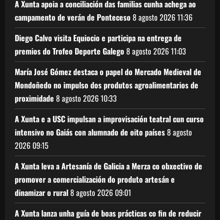
A Xunta apoia a conciliación das familias cunha achega ao
campamento de verán de Ponteceso
8 agosto 2026
11:36
Diego Calvo visita Equiocio e participa na entrega de
premios do Trofeo Deporte Galego
8 agosto 2026
11:03
María José Gómez destaca o papel do Mercado Medieval de
Mondoñedo no impulso dos produtos agroalimentarios de
proximidade
8 agosto 2026
10:33
A Xunta e a USC impulsan a improvisación teatral cun curso
intensivo no Gaiás con alumnado de oito países
8 agosto
2026
09:15
A Xunta leva a Artesanía de Galicia a Merza co obxectivo de
promover a comercialización do produto artesán e
dinamizar o rural
8 agosto 2026
09:01
A Xunta lanza unha guía de boas prácticas co fin de reducir