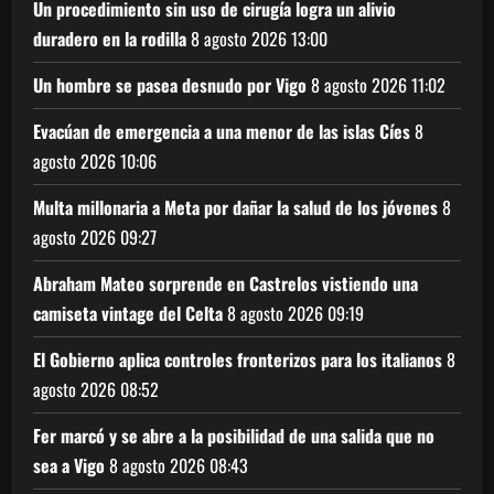
Un procedimiento sin uso de cirugía logra un alivio
duradero en la rodilla
8 agosto 2026
13:00
Un hombre se pasea desnudo por Vigo
8 agosto 2026
11:02
Evacúan de emergencia a una menor de las islas Cíes
8
agosto 2026
10:06
Multa millonaria a Meta por dañar la salud de los jóvenes
8
agosto 2026
09:27
Abraham Mateo sorprende en Castrelos vistiendo una
camiseta vintage del Celta
8 agosto 2026
09:19
El Gobierno aplica controles fronterizos para los italianos
8
agosto 2026
08:52
Fer marcó y se abre a la posibilidad de una salida que no
sea a Vigo
8 agosto 2026
08:43