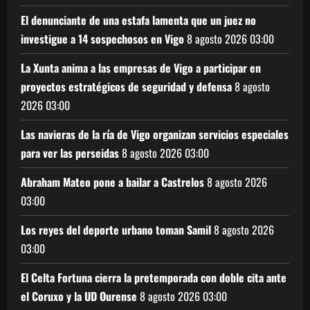
El denunciante de una estafa lamenta que un juez no
investigue a 14 sospechosos en Vigo
8 agosto 2026
03:00
La Xunta anima a las empresas de Vigo a participar en
proyectos estratégicos de seguridad y defensa
8 agosto
2026
03:00
Las navieras de la ría de Vigo organizan servicios especiales
para ver las perseidas
8 agosto 2026
03:00
Abraham Mateo pone a bailar a Castrelos
8 agosto 2026
03:00
Los reyes del deporte urbano toman Samil
8 agosto 2026
03:00
El Celta Fortuna cierra la pretemporada con doble cita ante
el Coruxo y la UD Ourense
8 agosto 2026
03:00