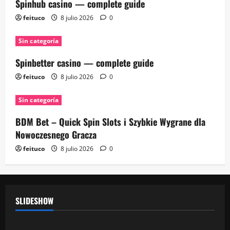
Spinhub casino — complete guide
feituco
8 julio 2026
0
Sin categoría
Spinbetter casino — complete guide
feituco
8 julio 2026
0
Sin categoría
BDM Bet – Quick Spin Slots i Szybkie Wygrane dla
Nowoczesnego Gracza
feituco
8 julio 2026
0
SLIDESHOW