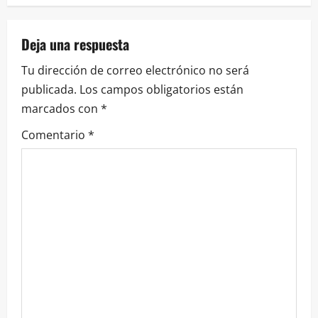
Deja una respuesta
Tu dirección de correo electrónico no será
publicada.
Los campos obligatorios están
marcados con
*
Comentario
*