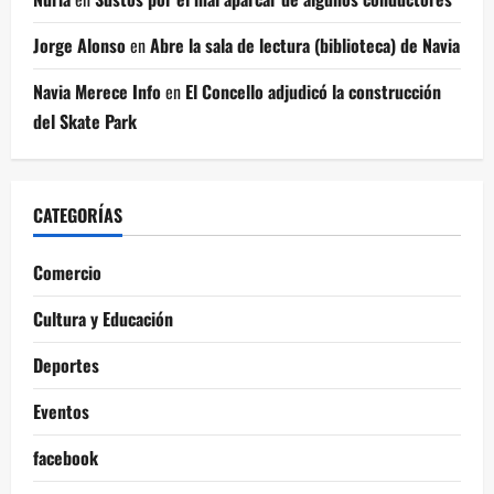
Jorge Alonso
en
Abre la sala de lectura (biblioteca) de Navia
Navia Merece Info
en
El Concello adjudicó la construcción
del Skate Park
CATEGORÍAS
Comercio
Cultura y Educación
Deportes
Eventos
facebook