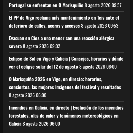
Portugal se enfrentan en O Marisquiño
8 agosto 2026
09:57
El PP de Vigo reclama más mantenimiento en Teis ante el
deterioro de calles, aceras y accesos
8 agosto 2026
09:53
Evacuan en Cíes a una menor con una reacción alérgica
severa
8 agosto 2026
09:02
Eclipse de Sol en Vigo y Galicia | Consejos, horarios y dónde
ver el eclipse solar del 12 de agosto
8 agosto 2026
06:00
O Marisquiño 2026 en Vigo, en directo: horarios,
conciertos, las mejores imágenes del festival y resultados
8 agosto 2026
06:00
Incendios en Galicia, en directo | Evolución de los incendios
forestales, olas de calor y fenómenos metereológicos en
Galicia
8 agosto 2026
06:00