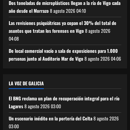
Dos toneladas de microplásticos llegan a la ría de Vigo cada
año desde el Morrazo
8 agosto 2026
04:10
Las revisiones psiquiátricas ya copan el 30% del total de
asuntos que tratan los forenses en Vigo
8 agosto 2026
04:08
De local comercial vacío a sala de exposiciones para 1.000
personas junto al Auditorio Mar de Vigo
8 agosto 2026
04:06
LA VOZ DE GALICIA
El BNG reclama un plan de recuperación integral para el río
Lagares
8 agosto 2026
03:00
Un escenario inédito en la portería del Celta
8 agosto 2026
03:00