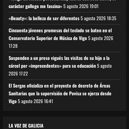
carácter gallego me fascina»
5 agosto 2026
19:01
«Beauty»: la belleza de ser diferentes
5 agosto 2026
18:35
Cincuenta jóvenes promesas del teclado se baten en el
Conservatorio Superior de Música de Vigo
5 agosto 2026
17:28
Suspenden a un preso vigués las visitas de su hijo a la
cárcel por «improcedentes» para su educación
5 agosto
2026
17:22
El Sergas oficializa en el proyecto de decreto de Áreas
Sanitarias que la supervisión de Povisa se ejerza desde
Vigo
5 agosto 2026
16:41
LA VOZ DE GALICIA