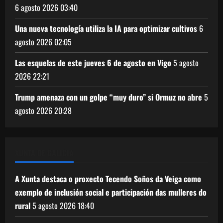
6 agosto 2026
03:40
Una nueva tecnología utiliza la IA para optimizar cultivos
6
agosto 2026
02:05
Las esquelas de este jueves 6 de agosto en Vigo
5 agosto
2026
22:21
Trump amenaza con un golpe “muy duro” si Ormuz no abre
5
agosto 2026
20:28
XUNTA DE GALICIA
A Xunta destaca o proxecto Tecendo Soños da Veiga como
exemplo de inclusión social e participación das mulleres do
rural
5 agosto 2026
18:40