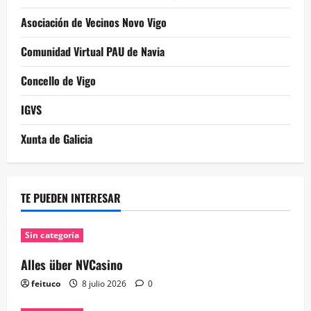
Asociación de Vecinos Novo Vigo
Comunidad Virtual PAU de Navia
Concello de Vigo
IGVS
Xunta de Galicia
TE PUEDEN INTERESAR
Sin categoría
Alles über NVCasino
feituco
8 julio 2026
0