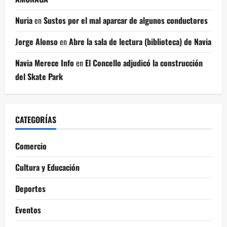
Nuria
en
Sustos por el mal aparcar de algunos conductores
Jorge Alonso
en
Abre la sala de lectura (biblioteca) de Navia
Navia Merece Info
en
El Concello adjudicó la construcción
del Skate Park
CATEGORÍAS
Comercio
Cultura y Educación
Deportes
Eventos