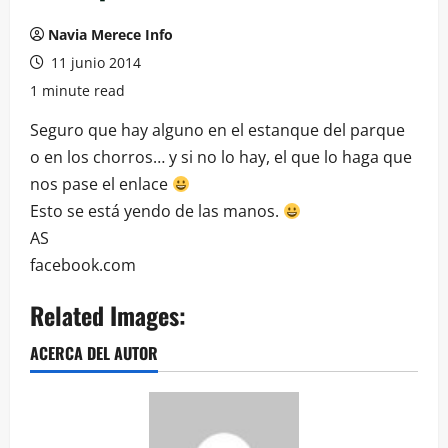
Navia Merece Info
11 junio 2014
1 minute read
Seguro que hay alguno en el estanque del parque
o en los chorros… y si no lo hay, el que lo haga que
nos pase el enlace
Esto se está yendo de las manos.
AS
facebook.com
Related Images:
ACERCA DEL AUTOR