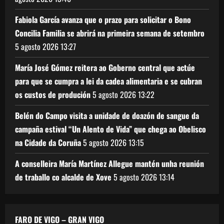
Fabiola García avanza que o prazo para solicitar o Bono
Concilia Familia se abrirá na primeira semana de setembro
5 agosto 2026
13:27
María José Gómez reitera ao Goberno central que actúe
para que se cumpra a lei da cadea alimentaria e se cubran
os custos de produción
5 agosto 2026
13:22
Belén do Campo visita a unidade de doazón de sangue da
campaña estival “Un Alento de Vida” que chega ao Obelisco
na Cidade da Coruña
5 agosto 2026
13:15
A conselleira María Martínez Allegue mantén unha reunión
de traballo co alcalde de Xove
5 agosto 2026
13:14
FARO DE VIGO – GRAN VIGO