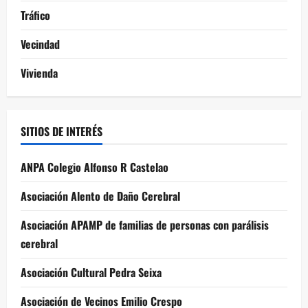
Tráfico
Vecindad
Vivienda
SITIOS DE INTERÉS
ANPA Colegio Alfonso R Castelao
Asociación Alento de Daño Cerebral
Asociación APAMP de familias de personas con parálisis
cerebral
Asociación Cultural Pedra Seixa
Asociación de Vecinos Emilio Crespo