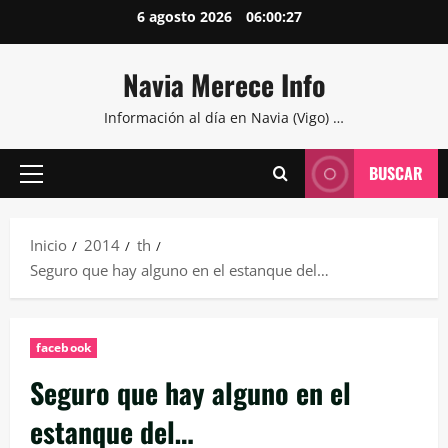
Saltar
6 agosto 2026
06:00:27
al
contenido
Navia Merece Info
Información al día en Navia (Vigo) …
BUSCAR
Menú
principal
Inicio
2014
th
Seguro que hay alguno en el estanque del…
facebook
Seguro que hay alguno en el
estanque del…