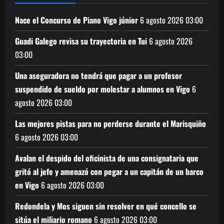
Nace el Concurso de Piano Vigo júnior
6 agosto 2026
03:00
Guadi Galego revisa su trayectoria en Tui
6 agosto 2026
03:00
Una aseguradora no tendrá que pagar a un profesor
suspendido de sueldo por molestar a alumnos en Vigo
6
agosto 2026
03:00
Las mejores pistas para no perderse durante el Marisquiño
6 agosto 2026
03:00
Avalan el despido del oficinista de una consignataria que
gritó al jefe y amenazó con pegar a un capitán de un barco
en Vigo
6 agosto 2026
03:00
Redondela y Mos siguen sin resolver en qué concello se
sitúa el miliario romano
6 agosto 2026
03:00