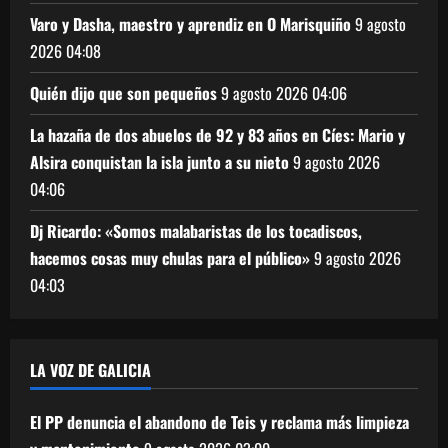
Varo y Dasha, maestro y aprendiz en O Marisquiño
9 agosto
2026
04:08
Quién dijo que son pequeños
9 agosto 2026
04:06
La hazaña de dos abuelos de 92 y 83 años en Cíes: Mario y
Alsira conquistan la isla junto a su nieto
9 agosto 2026
04:06
Dj Ricardo: «Somos malabaristas de los tocadiscos,
hacemos cosas muy chulas para el público»
9 agosto 2026
04:03
LA VOZ DE GALICIA
El PP denuncia el abandono de Teis y reclama más limpieza