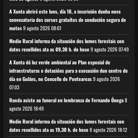
A Xunta abrirá este luns, día 10, a inscrición dunha nova
convocatoria dos cursos gratuítos de condución segura de
motos
9 agosto 2026
08:01
Medio Rural informa da situación dos lumes forestais con
datos recollidos ata as 09,30 h. de hoxe
9 agosto 2026
07:49
A Xunta dá luz verde ambiental ao Plan especial de
infraestruturas e dotacións para a execución dun centro de
día en Guláns, no Concello de Ponteareas
9 agosto 2026
07:03
Rueda asiste ao funeral en lembranza de Fernando Ónega
8
agosto 2026
18:49
Medio Rural informa da situación dos lumes forestais con
datos recollidos ata as 19,30 h. de hoxe
8 agosto 2026
18:12