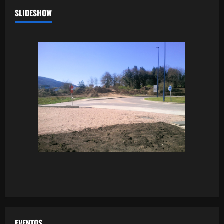
SLIDESHOW
EVENTOS