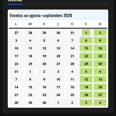
Eventos en agosto–septiembre 2026
L
LUNES
M
MARTES
X
MIÉRCOLES
J
JUEVES
V
VIERNES
S
SÁBADO
D
DOMIN
27
28
29
30
31
1
2
27
28
29
30
31
1
2
julio
julio
julio
julio
julio
agosto
agosto
3
4
5
6
7
8
9
3
4
5
6
7
8
9
2026
2026
2026
2026
2026
2026
2026
agosto
agosto
agosto
agosto
agosto
agosto
agosto
10
11
12
13
14
15
16
10
11
12
13
14
15
16
2026
2026
2026
2026
2026
2026
2026
agosto
agosto
agosto
agosto
agosto
agosto
agosto
17
18
19
20
21
22
23
17
18
19
20
21
22
23
2026
2026
2026
2026
2026
2026
2026
agosto
agosto
agosto
agosto
agosto
agosto
agosto
24
25
26
27
28
29
30
24
25
26
27
28
29
30
2026
2026
2026
2026
2026
2026
2026
agosto
agosto
agosto
agosto
agosto
agosto
agosto
31
1
2
3
4
5
6
31
1
2
3
4
5
6
2026
2026
2026
2026
2026
2026
2026
agosto
septiembre
septiembre
septiembre
septiembre
septiembre
septiem
7
8
9
10
11
12
13
7
8
9
10
11
12
13
2026
2026
2026
2026
2026
2026
2026
septiembre
septiembre
septiembre
septiembre
septiembre
septiembre
septiem
14
15
16
17
18
19
20
14
15
16
17
18
19
20
2026
2026
2026
2026
2026
2026
2026
septiembre
septiembre
septiembre
septiembre
septiembre
septiembre
septiem
21
22
23
24
25
26
27
21
22
23
24
25
26
27
2026
2026
2026
2026
2026
2026
2026
septiembre
septiembre
septiembre
septiembre
septiembre
septiembre
septiem
28
29
30
1
2
3
4
28
29
30
1
2
3
4
2026
2026
2026
2026
2026
2026
2026
septiembre
septiembre
septiembre
octubre
octubre
octubre
octubre
2026
2026
2026
2026
2026
2026
2026