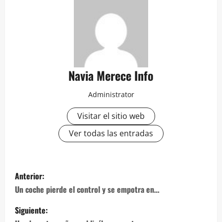
Navia Merece Info
Administrator
Visitar el sitio web
Ver todas las entradas
Navegación
Anterior:
de
Un coche pierde el control y se empotra en…
entradas
Siguiente: