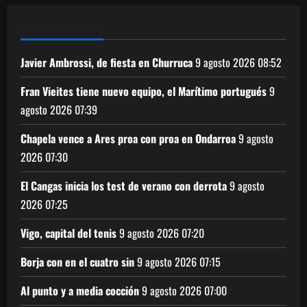
ATLÁNTICO DIARIO
Javier Ambrossi, de fiesta en Churruca
9 agosto 2026
08:52
Fran Vieites tiene nuevo equipo, el Marítimo portugués
9
agosto 2026
07:39
Chapela vence a Ares proa con proa en Ondarroa
9 agosto
2026
07:30
El Cangas inicia los test de verano con derrota
9 agosto
2026
07:25
Vigo, capital del tenis
9 agosto 2026
07:20
Borja con en el cuatro sin
9 agosto 2026
07:15
Al punto y a media cocción
9 agosto 2026
07:00