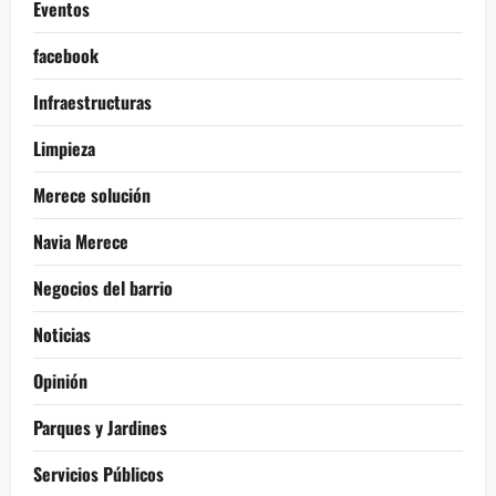
Eventos
facebook
Infraestructuras
Limpieza
Merece solución
Navia Merece
Negocios del barrio
Noticias
Opinión
Parques y Jardines
Servicios Públicos