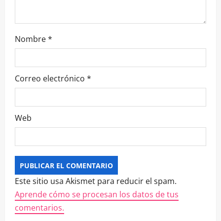
Nombre
*
Correo electrónico
*
Web
Este sitio usa Akismet para reducir el spam.
Aprende cómo se procesan los datos de tus
comentarios.