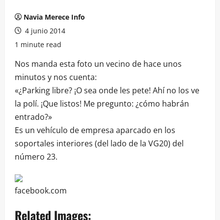
Navia Merece Info
4 junio 2014
1 minute read
Nos manda esta foto un vecino de hace unos
minutos y nos cuenta:
«¿Parking libre? ¡O sea onde les pete! Ahí no los ve
la polí. ¡Que listos! Me pregunto: ¿cómo habrán
entrado?»
Es un vehículo de empresa aparcado en los
soportales interiores (del lado de la VG20) del
número 23.
facebook.com
Related Images: