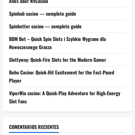
Alles über NVCasino
Spinhub casino — complete guide
Spinbetter casino — complete guide
BDM Bet – Quick Spin Slots i Szybkie Wygrane dla
Nowoczesnego Gracza
Slottyway: Quick‑Fire Slots for the Modern Gamer
Boho Casino: Quick‑Hit Excitement for the Fast‑Paced
Player
ViperWin casino: A Quick‑Play Adventure for High‑Energy
Slot Fans
COMENTARIOS RECIENTES