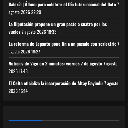
Galería | Álbum para celebrar el Día Internacional del Gato
7
agosto 2026
22:29
La Diputación propone un gran pacto a cuatro por los
vuelos
7 agosto 2026
18:33
La reforma de Lepanto pone fin a un pasado con scalextric
7
agosto 2026
18:27
Noticias de Vigo en 2 minutos: viernes 7 de agosto
7 agosto
2026
17:48
El Celta oficializa la incorporación de Altay Bayindir
7 agosto
2026
16:14
XUNTA DE GALICIA