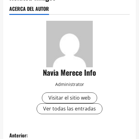
ACERCA DEL AUTOR
Navia Merece Info
Administrator
Visitar el sitio web
Ver todas las entradas
Navegación
Anterior: