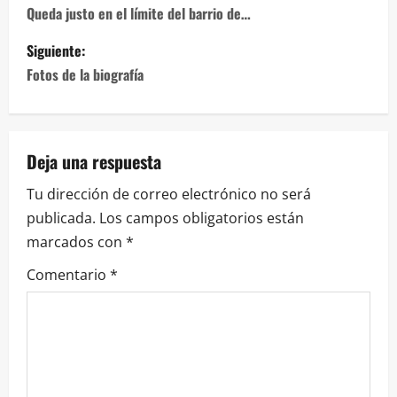
de
Queda justo en el límite del barrio de…
entradas
Siguiente:
Fotos de la biografía
Deja una respuesta
Tu dirección de correo electrónico no será
publicada.
Los campos obligatorios están
marcados con
*
Comentario
*