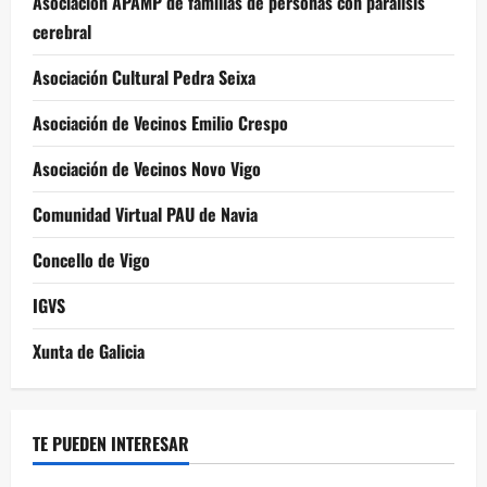
Asociación APAMP de familias de personas con parálisis
cerebral
Asociación Cultural Pedra Seixa
Asociación de Vecinos Emilio Crespo
Asociación de Vecinos Novo Vigo
Comunidad Virtual PAU de Navia
Concello de Vigo
IGVS
Xunta de Galicia
TE PUEDEN INTERESAR