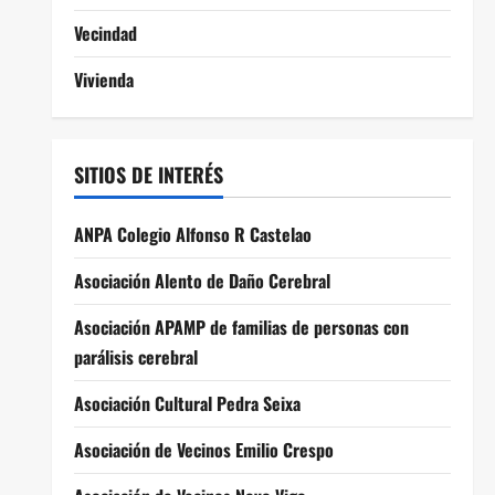
Vecindad
Vivienda
SITIOS DE INTERÉS
ANPA Colegio Alfonso R Castelao
Asociación Alento de Daño Cerebral
Asociación APAMP de familias de personas con
parálisis cerebral
Asociación Cultural Pedra Seixa
Asociación de Vecinos Emilio Crespo