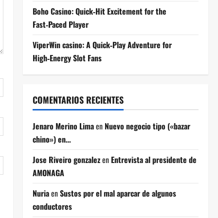
Boho Casino: Quick‑Hit Excitement for the
Fast‑Paced Player
ViperWin casino: A Quick‑Play Adventure for
High‑Energy Slot Fans
COMENTARIOS RECIENTES
Jenaro Merino Lima
en
Nuevo negocio tipo («bazar
chino») en…
Jose Riveiro gonzalez
en
Entrevista al presidente de
AMONAGA
Nuria
en
Sustos por el mal aparcar de algunos
conductores