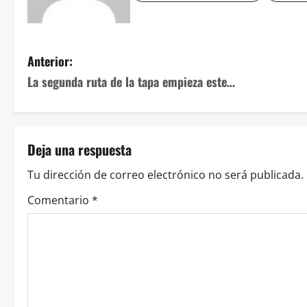
Navegación
Anterior:
La segunda ruta de la tapa empieza este…
de
entradas
Deja una respuesta
Tu dirección de correo electrónico no será publicada.
Comentario
*