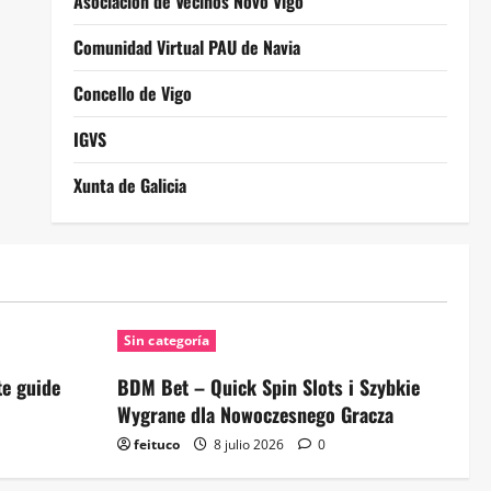
Asociación de Vecinos Novo Vigo
Comunidad Virtual PAU de Navia
Concello de Vigo
IGVS
Xunta de Galicia
Sin categoría
e guide
BDM Bet – Quick Spin Slots i Szybkie
Wygrane dla Nowoczesnego Gracza
feituco
8 julio 2026
0