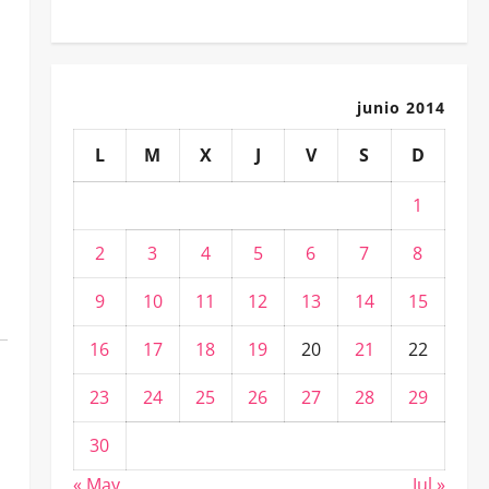
junio 2014
L
M
X
J
V
S
D
1
2
3
4
5
6
7
8
9
10
11
12
13
14
15
16
17
18
19
20
21
22
23
24
25
26
27
28
29
30
« May
Jul »