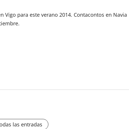
n Vigo para este verano 2014. Contacontos en Navia
ptiembre.
todas las entradas