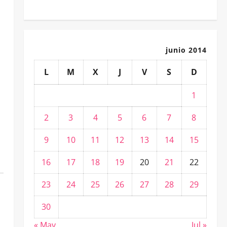
junio 2014
L
M
X
J
V
S
D
1
2
3
4
5
6
7
8
9
10
11
12
13
14
15
16
17
18
19
20
21
22
23
24
25
26
27
28
29
30
« May
Jul »