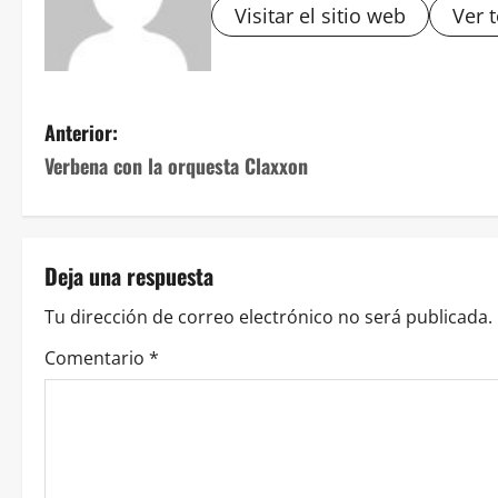
Visitar el sitio web
Ver 
Navegación
Anterior:
Verbena con la orquesta Claxxon
de
entradas
Deja una respuesta
Tu dirección de correo electrónico no será publicada.
Comentario
*