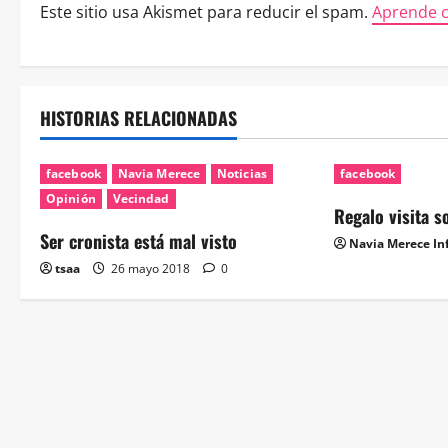
Este sitio usa Akismet para reducir el spam.
Aprende c
HISTORIAS RELACIONADAS
facebook
Navia Merece
Noticias
facebook
Opinión
Vecindad
Regalo visita 
Ser cronista está mal visto
Navia Merece In
tsaa
26 mayo 2018
0