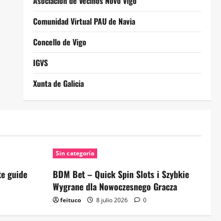
Asociación de Vecinos Novo Vigo
Comunidad Virtual PAU de Navia
Concello de Vigo
IGVS
Xunta de Galicia
Sin categoría
e guide
BDM Bet – Quick Spin Slots i Szybkie
Wygrane dla Nowoczesnego Gracza
feituco
8 julio 2026
0