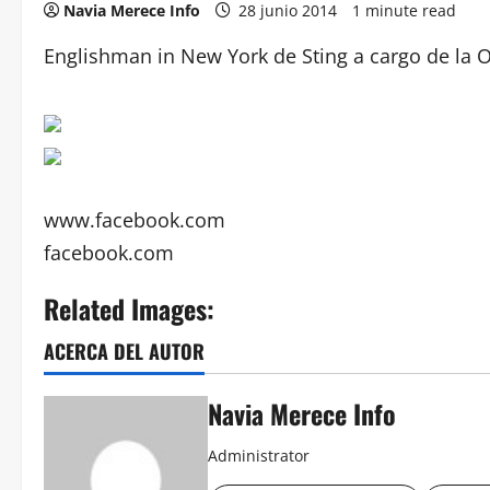
Navia Merece Info
28 junio 2014
1 minute read
Englishman in New York de Sting a cargo de la 
www.facebook.com
facebook.com
Related Images:
ACERCA DEL AUTOR
Navia Merece Info
Administrator