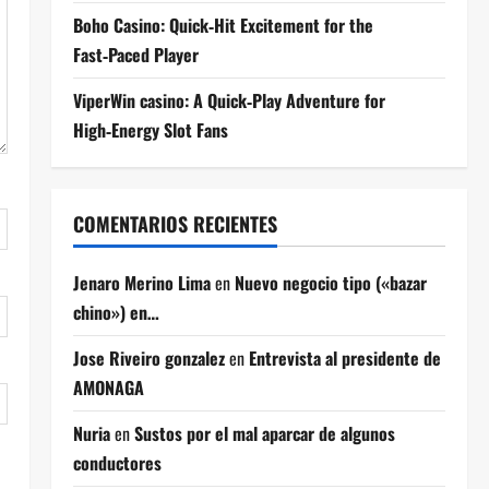
Boho Casino: Quick‑Hit Excitement for the
Fast‑Paced Player
ViperWin casino: A Quick‑Play Adventure for
High‑Energy Slot Fans
COMENTARIOS RECIENTES
Jenaro Merino Lima
en
Nuevo negocio tipo («bazar
chino») en…
Jose Riveiro gonzalez
en
Entrevista al presidente de
AMONAGA
Nuria
en
Sustos por el mal aparcar de algunos
conductores