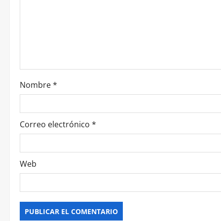
Nombre
*
Correo electrónico
*
Web