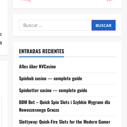
Buscar:
:
n
ENTRADAS RECIENTES
Alles über NVCasino
Spinhub casino — complete guide
Spinbetter casino — complete guide
BDM Bet – Quick Spin Slots i Szybkie Wygrane dla
Nowoczesnego Gracza
Slottyway: Quick‑Fire Slots for the Modern Gamer