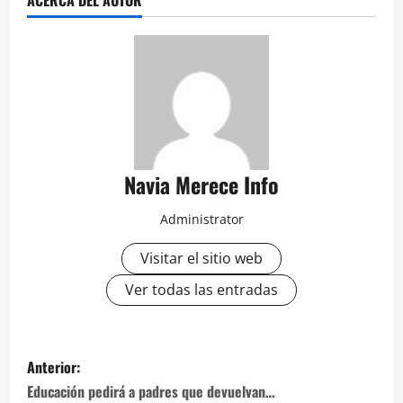
ACERCA DEL AUTOR
Navia Merece Info
Administrator
Visitar el sitio web
Ver todas las entradas
Navegación
Anterior:
de
Educación pedirá a padres que devuelvan…