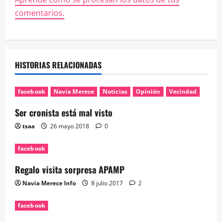
comentarios.
HISTORIAS RELACIONADAS
facebook
Navia Merece
Noticias
Opinión
Vecindad
Ser cronista está mal visto
tsaa
26 mayo 2018
0
facebook
Regalo visita sorpresa APAMP
Navia Merece Info
8 julio 2017
2
facebook