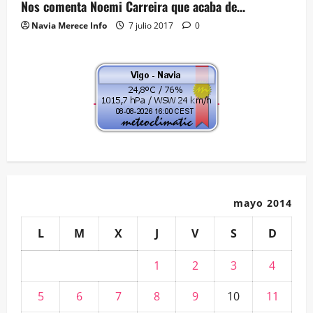
Nos comenta Noemi Carreira que acaba de…
Navia Merece Info
7 julio 2017
0
mayo 2014
L
M
X
J
V
S
D
1
2
3
4
5
6
7
8
9
10
11