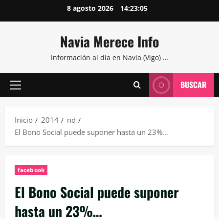
Saltar
8 agosto 2026
14:23:06
al
contenido
Navia Merece Info
Información al día en Navia (Vigo) …
BUSCAR
Menú
principal
Inicio
2014
nd
El Bono Social puede suponer hasta un 23%…
facebook
El Bono Social puede suponer
hasta un 23%…