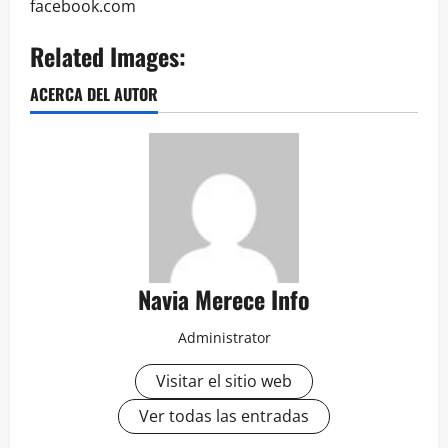
facebook.com
Related Images:
ACERCA DEL AUTOR
Navia Merece Info
Administrator
Visitar el sitio web
Ver todas las entradas