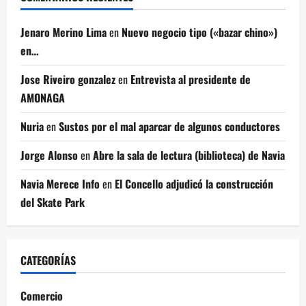
Jenaro Merino Lima
en
Nuevo negocio tipo («bazar chino»)
en…
Jose Riveiro gonzalez
en
Entrevista al presidente de
AMONAGA
Nuria
en
Sustos por el mal aparcar de algunos conductores
Jorge Alonso
en
Abre la sala de lectura (biblioteca) de Navia
Navia Merece Info
en
El Concello adjudicó la construcción
del Skate Park
CATEGORÍAS
Comercio