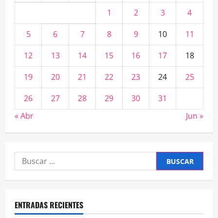
1
2
3
4
5
6
7
8
9
10
11
12
13
14
15
16
17
18
19
20
21
22
23
24
25
26
27
28
29
30
31
« Abr
Jun »
Buscar:
ENTRADAS RECIENTES