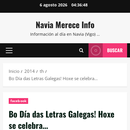
Saltar
6 agosto 2026
04:36:49
al
contenido
Navia Merece Info
Información al día en Navia (Vigo) …
BUSCAR
Menú
principal
Inicio
2014
th
Bo Día das Letras Galegas! Hoxe se celebra…
facebook
Bo Día das Letras Galegas! Hoxe
se celebra…