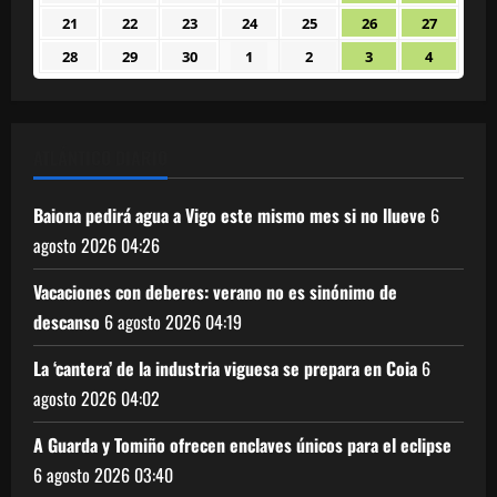
2026
2026
2026
2026
2026
2026
2026
septiembre
septiembre
septiembre
septiembre
septiembre
septiembre
septiem
21
22
23
24
25
26
27
21
22
23
24
25
26
27
2026
2026
2026
2026
2026
2026
2026
septiembre
septiembre
septiembre
septiembre
septiembre
septiembre
septiem
28
29
30
1
2
3
4
28
29
30
1
2
3
4
2026
2026
2026
2026
2026
2026
2026
septiembre
septiembre
septiembre
octubre
octubre
octubre
octubre
2026
2026
2026
2026
2026
2026
2026
ATLÁNTICO DIARIO
Baiona pedirá agua a Vigo este mismo mes si no llueve
6
agosto 2026
04:26
Vacaciones con deberes: verano no es sinónimo de
descanso
6 agosto 2026
04:19
La ‘cantera’ de la industria viguesa se prepara en Coia
6
agosto 2026
04:02
A Guarda y Tomiño ofrecen enclaves únicos para el eclipse
6 agosto 2026
03:40