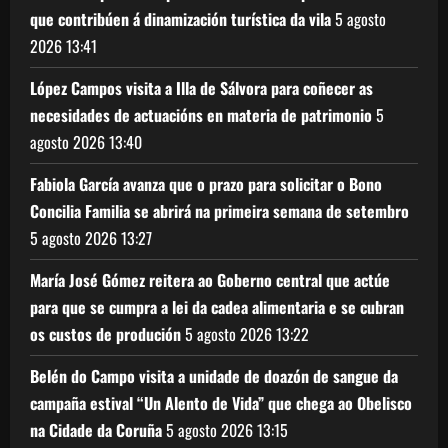
que contribúen á dinamización turística da vila
5 agosto
2026
13:41
López Campos visita a Illa de Sálvora para coñecer as
necesidades de actuacións en materia de patrimonio
5
agosto 2026
13:40
Fabiola García avanza que o prazo para solicitar o Bono
Concilia Familia se abrirá na primeira semana de setembro
5 agosto 2026
13:27
María José Gómez reitera ao Goberno central que actúe
para que se cumpra a lei da cadea alimentaria e se cubran
os custos de produción
5 agosto 2026
13:22
Belén do Campo visita a unidade de doazón de sangue da
campaña estival “Un Alento de Vida” que chega ao Obelisco
na Cidade da Coruña
5 agosto 2026
13:15