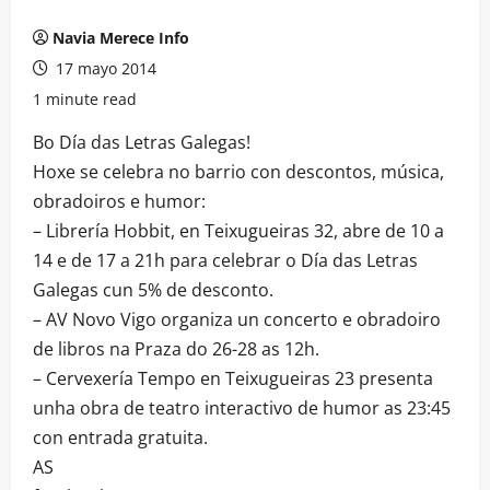
Navia Merece Info
17 mayo 2014
1 minute read
Bo Día das Letras Galegas!
Hoxe se celebra no barrio con descontos, música,
obradoiros e humor:
– Librería Hobbit, en Teixugueiras 32, abre de 10 a
14 e de 17 a 21h para celebrar o Día das Letras
Galegas cun 5% de desconto.
– AV Novo Vigo organiza un concerto e obradoiro
de libros na Praza do 26-28 as 12h.
– Cervexería Tempo en Teixugueiras 23 presenta
unha obra de teatro interactivo de humor as 23:45
con entrada gratuita.
AS