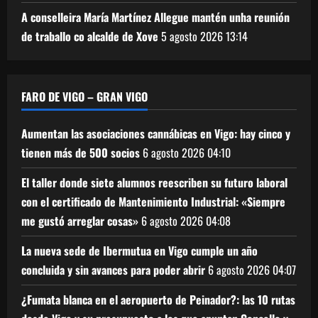
A conselleira María Martínez Allegue mantén unha reunión
de traballo co alcalde de Xove
5 agosto 2026
13:14
FARO DE VIGO – GRAN VIGO
Aumentan las asociaciones cannábicas en Vigo: hay cinco y
tienen más de 500 socios
6 agosto 2026
04:10
El taller donde siete alumnos reescriben su futuro laboral
con el certificado de Mantenimiento Industrial: «Siempre
me gustó arreglar cosas»
6 agosto 2026
04:08
La nueva sede de Ibermutua en Vigo cumple un año
concluida y sin avances para poder abrir
6 agosto 2026
04:07
¿Fumata blanca en el aeropuerto de Peinador?: las 10 rutas