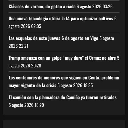
Clásicos de verano, de goteo a riada
6 agosto 2026
03:26
Una nueva tecnología utiliza la IA para optimizar cultivos
6
agosto 2026
02:05
Las esquelas de este jueves 6 de agosto en Vigo
5 agosto
2026
22:21
Trump amenaza con un golpe “muy duro” si Ormuz no abre
5
agosto 2026
20:28
Los centenares de menores que siguen en Ceuta, problema
mayor vigente de la crisis
5 agosto 2026
18:35
El camión con la planeadora de Camiña ya fueron retirados
5 agosto 2026
18:29