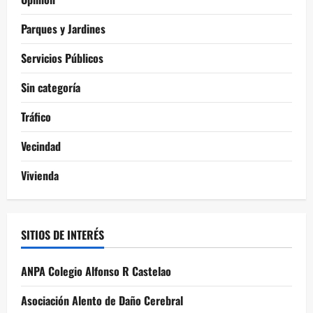
Parques y Jardines
Servicios Públicos
Sin categoría
Tráfico
Vecindad
Vivienda
SITIOS DE INTERÉS
ANPA Colegio Alfonso R Castelao
Asociación Alento de Daño Cerebral