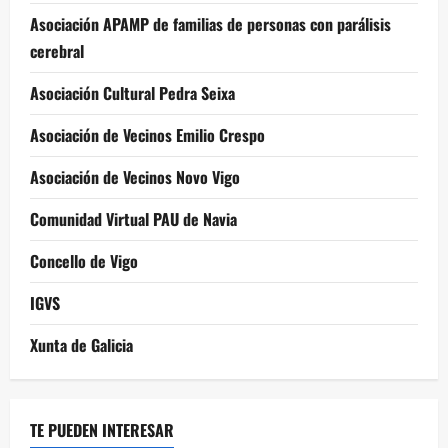
Asociación APAMP de familias de personas con parálisis
cerebral
Asociación Cultural Pedra Seixa
Asociación de Vecinos Emilio Crespo
Asociación de Vecinos Novo Vigo
Comunidad Virtual PAU de Navia
Concello de Vigo
IGVS
Xunta de Galicia
TE PUEDEN INTERESAR