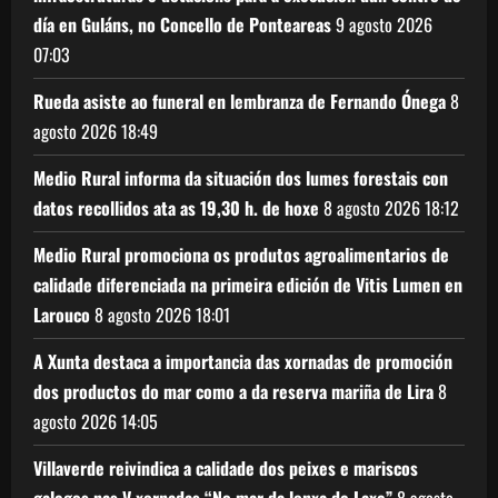
día en Guláns, no Concello de Ponteareas
9 agosto 2026
07:03
Rueda asiste ao funeral en lembranza de Fernando Ónega
8
agosto 2026
18:49
Medio Rural informa da situación dos lumes forestais con
datos recollidos ata as 19,30 h. de hoxe
8 agosto 2026
18:12
Medio Rural promociona os produtos agroalimentarios de
calidade diferenciada na primeira edición de Vitis Lumen en
Larouco
8 agosto 2026
18:01
A Xunta destaca a importancia das xornadas de promoción
dos productos do mar como a da reserva mariña de Lira
8
agosto 2026
14:05
Villaverde reivindica a calidade dos peixes e mariscos