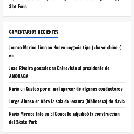
Slot Fans
COMENTARIOS RECIENTES
Jenaro Merino Lima
en
Nuevo negocio tipo («bazar chino»)
en…
Jose Riveiro gonzalez
en
Entrevista al presidente de
AMONAGA
Nuria
en
Sustos por el mal aparcar de algunos conductores
Jorge Alonso
en
Abre la sala de lectura (biblioteca) de Navia
Navia Merece Info
en
El Concello adjudicó la construcción
del Skate Park