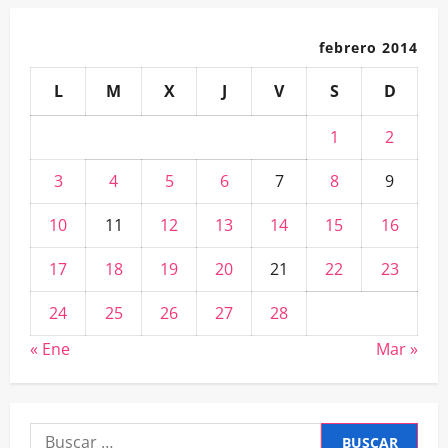
febrero 2014
L
M
X
J
V
S
D
1
2
3
4
5
6
7
8
9
10
11
12
13
14
15
16
17
18
19
20
21
22
23
24
25
26
27
28
« Ene
Mar »
Buscar: