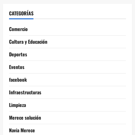
CATEGORÍAS
Comercio
Cultura y Educación
Deportes
Eventos
facebook
Infraestructuras
Limpieza
Merece solución
Navia Merece