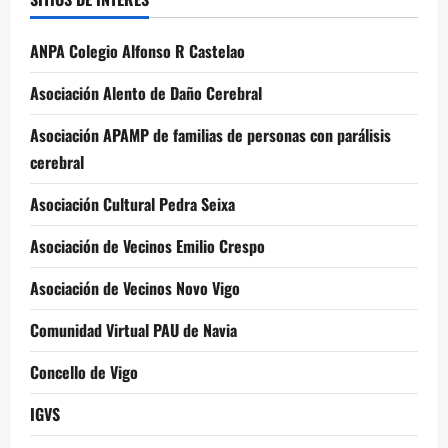
ANPA Colegio Alfonso R Castelao
Asociación Alento de Daño Cerebral
Asociación APAMP de familias de personas con parálisis
cerebral
Asociación Cultural Pedra Seixa
Asociación de Vecinos Emilio Crespo
Asociación de Vecinos Novo Vigo
Comunidad Virtual PAU de Navia
Concello de Vigo
IGVS