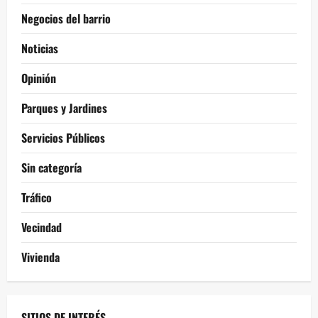
Negocios del barrio
Noticias
Opinión
Parques y Jardines
Servicios Públicos
Sin categoría
Tráfico
Vecindad
Vivienda
SITIOS DE INTERÉS