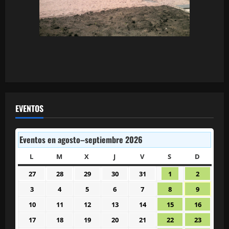
EVENTOS
Eventos en agosto–septiembre 2026
L
LUNES
M
MARTES
X
MIÉRCOLES
J
JUEVES
V
VIERNES
S
SÁBADO
D
DOMIN
27
28
29
30
31
1
2
27
28
29
30
31
1
2
julio
julio
julio
julio
julio
agosto
agosto
3
4
5
6
7
8
9
3
4
5
6
7
8
9
2026
2026
2026
2026
2026
2026
2026
agosto
agosto
agosto
agosto
agosto
agosto
agosto
10
11
12
13
14
15
16
10
11
12
13
14
15
16
2026
2026
2026
2026
2026
2026
2026
agosto
agosto
agosto
agosto
agosto
agosto
agosto
17
18
19
20
21
22
23
17
18
19
20
21
22
23
2026
2026
2026
2026
2026
2026
2026