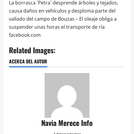
La borrasca ´Petra´ desprende árboles y tejados,
causa daños en vehículos y desploma parte del
vallado del campo de Bouzas – El oleaje obliga a
suspender unas horas el transporte de ría
facebook.com
Related Images:
ACERCA DEL AUTOR
Navia Merece Info