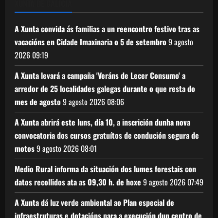
XUNTA DE GALICIA
A Xunta convida ás familias a un reencontro festivo tras as
vacacións en Cidade Imaxinaria o 5 de setembro
9 agosto
2026
09:19
A Xunta levará a campaña 'Veráns de Lecer Consumo' a
arredor de 25 localidades galegas durante o que resta do
mes de agosto
9 agosto 2026
08:06
A Xunta abrirá este luns, día 10, a inscrición dunha nova
convocatoria dos cursos gratuítos de condución segura de
motos
9 agosto 2026
08:01
Medio Rural informa da situación dos lumes forestais con
datos recollidos ata as 09,30 h. de hoxe
9 agosto 2026
07:49
A Xunta dá luz verde ambiental ao Plan especial de
infraestruturas e dotacións para a execución dun centro de